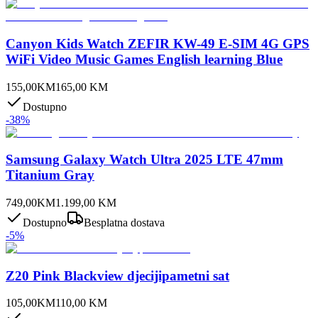
Canyon Kids Watch ZEFIR KW-49 E-SIM 4G GPS
WiFi Video Music Games English learning Blue
155,00
KM
165,00
KM
Dostupno
-
38
%
Samsung Galaxy Watch Ultra 2025 LTE 47mm
Titanium Gray
749,00
KM
1.199,00
KM
Dostupno
Besplatna dostava
-
5
%
Z20 Pink Blackview djecijipametni sat
105,00
KM
110,00
KM