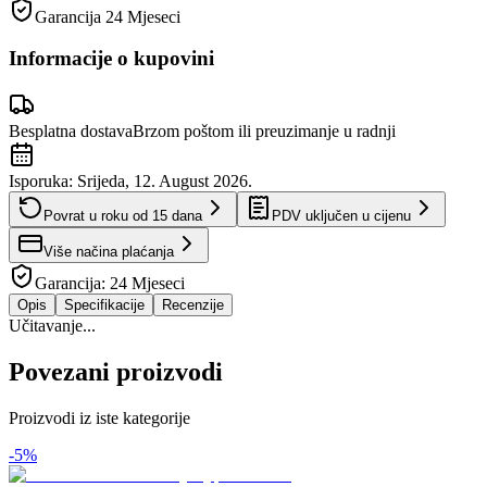
Garancija
24 Mjeseci
Informacije o kupovini
Besplatna dostava
Brzom poštom ili preuzimanje u radnji
Isporuka:
Srijeda, 12. August 2026.
Povrat u roku od
15
dana
PDV uključen u cijenu
Više načina plaćanja
Garancija:
24 Mjeseci
Opis
Specifikacije
Recenzije
Učitavanje...
Povezani proizvodi
Proizvodi iz iste kategorije
-
5
%