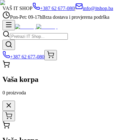
VAŠ IT SHOP
+387 62 677-080
|
info@itshop.ba
Pon-Pet: 09-17h
Brza dostava i provjerena podrška
+387 62 677-080
Vaša korpa
0
proizvoda