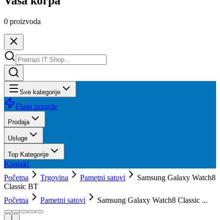
Vaša korpa
0
proizvoda
Sve kategorije
Flash ponude
Prodaja
Usluge
Top Kategorije
Kontakt
Početna
Trgovina
Pametni satovi
Samsung Galaxy Watch8
Classic BT
Početna
Pametni satovi
Samsung Galaxy Watch8 Classic ...