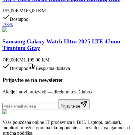
155,00
KM
165,00
KM
Dostupno
-
38
%
Samsung Galaxy Watch Ultra 2025 LTE 47mm
Titanium Gray
749,00
KM
1.199,00
KM
Dostupno
Besplatna dostava
Prijavite se na newsletter
Akcije i novi proizvodi — direktno u vaš inbox.
Prijavite se
Vaša pouzdana online IT prodavnica u BiH. Laptopi, računari,
monitori, mrežna oprema i komponente — brza dostava, garancija i
stručna podrška.