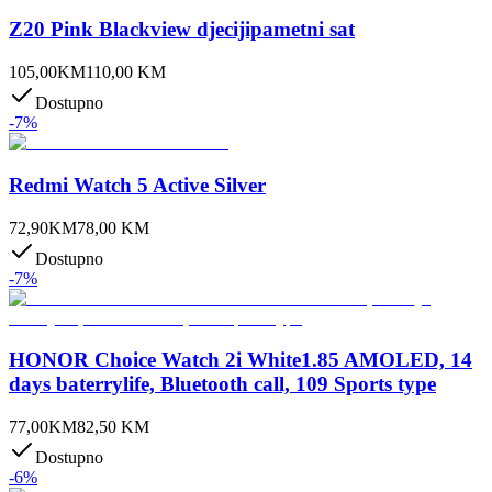
Z20 Pink Blackview djecijipametni sat
105,00
KM
110,00
KM
Dostupno
-
7
%
Redmi Watch 5 Active Silver
72,90
KM
78,00
KM
Dostupno
-
7
%
HONOR Choice Watch 2i White1.85 AMOLED, 14
days baterrylife, Bluetooth call, 109 Sports type
77,00
KM
82,50
KM
Dostupno
-
6
%