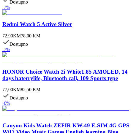
Dostupno
-
7
%
Redmi Watch 5 Active Silver
72,90
KM
78,00
KM
Dostupno
-
7
%
HONOR Choice Watch 2i White1.85 AMOLED, 14
days baterrylife, Bluetooth call, 109 Sports type
77,00
KM
82,50
KM
Dostupno
-
6
%
Canyon Kids Watch ZEFIR KW-49 E-SIM 4G GPS
WiFi Video Music Games English learning Blue