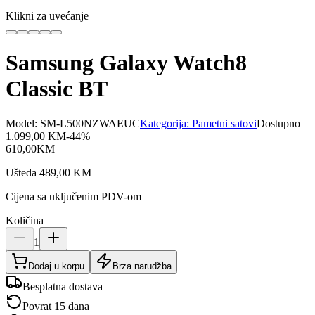
Klikni za uvećanje
Samsung Galaxy Watch8
Classic BT
Model:
SM-L500NZWAEUC
Kategorija:
Pametni satovi
Dostupno
1.099,00
KM
-
44
%
610,00
KM
Ušteda
489,00
KM
Cijena sa uključenim PDV-om
Količina
1
Dodaj u korpu
Brza narudžba
Besplatna dostava
Povrat 15 dana