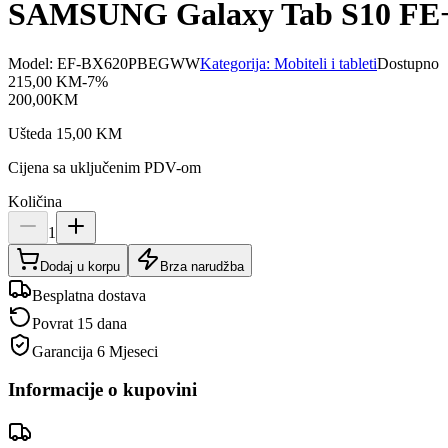
SAMSUNG Galaxy Tab S10 FE+
Model:
EF-BX620PBEGWW
Kategorija:
Mobiteli i tableti
Dostupno
215,00
KM
-
7
%
200,00
KM
Ušteda
15,00
KM
Cijena sa uključenim PDV-om
Količina
1
Dodaj u korpu
Brza narudžba
Besplatna dostava
Povrat 15 dana
Garancija
6 Mjeseci
Informacije o kupovini