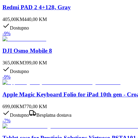
Redmi PAD 2 4+128, Gray
405,00
KM
440,00
KM
Dostupno
-
9
%
DJI Osmo Mobile 8
365,00
KM
399,00
KM
Dostupno
-
9
%
Apple Magic Keyboard Folio for iPad 10th gen - Cro
699,00
KM
770,00
KM
Dostupno
Besplatna dostava
-
7
%
Tablet case for Prestigio Solutions Virtuoso PSTA101 