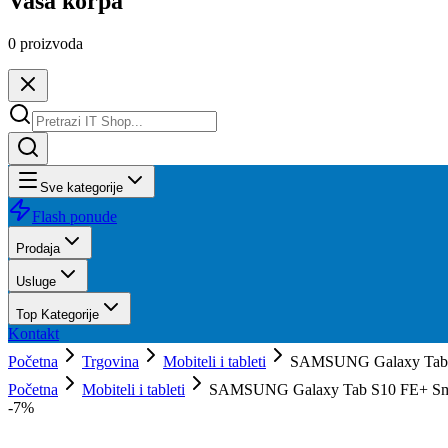
Vaša korpa
0
proizvoda
Sve kategorije
Flash ponude
Prodaja
Usluge
Top Kategorije
Kontakt
Početna
Trgovina
Mobiteli i tableti
SAMSUNG Galaxy Tab 
Početna
Mobiteli i tableti
SAMSUNG Galaxy Tab S10 FE+ Sm
-
7
%