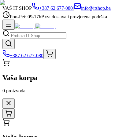
VAŠ IT SHOP
+387 62 677-080
|
info@itshop.ba
Pon-Pet: 09-17h
Brza dostava i provjerena podrška
+387 62 677-080
Vaša korpa
0
proizvoda