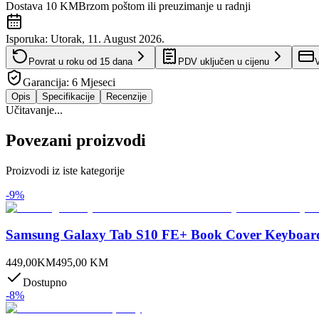
Dostava 10 KM
Brzom poštom ili preuzimanje u radnji
Isporuka:
Utorak, 11. August 2026.
Povrat u roku od
15
dana
PDV uključen u cijenu
V
Garancija:
6 Mjeseci
Opis
Specifikacije
Recenzije
Učitavanje...
Povezani proizvodi
Proizvodi iz iste kategorije
-
9
%
Samsung Galaxy Tab S10 FE+ Book Cover Keyboard
449,00
KM
495,00
KM
Dostupno
-
8
%