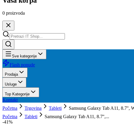
Vaša korpa
0
proizvoda
Sve kategorije
Flash ponude
Prodaja
Usluge
Top Kategorije
Kontakt
Početna
Trgovina
Tableti
Samsung Galaxy Tab A11, 8.7'', 
Početna
Tableti
Samsung Galaxy Tab A11, 8.7'',...
-
41
%