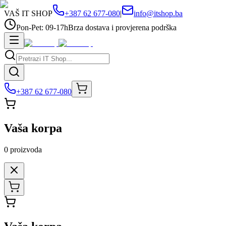
VAŠ IT SHOP
+387 62 677-080
|
info@itshop.ba
Pon-Pet: 09-17h
Brza dostava i provjerena podrška
+387 62 677-080
Vaša korpa
0
proizvoda