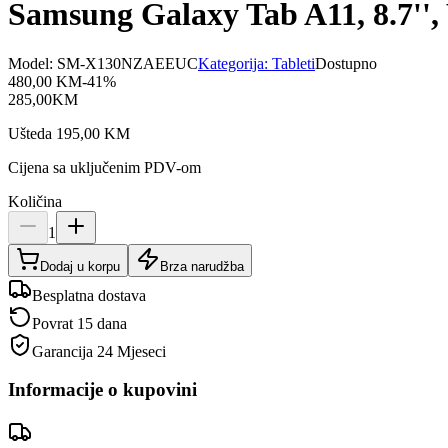
Samsung Galaxy Tab A11, 8.7'',
Model:
SM-X130NZAEEUC
Kategorija:
Tableti
Dostupno
480,00
KM
-
41
%
285,00
KM
Ušteda
195,00
KM
Cijena sa uključenim PDV-om
Količina
1
Dodaj u korpu
Brza narudžba
Besplatna dostava
Povrat 15 dana
Garancija
24 Mjeseci
Informacije o kupovini