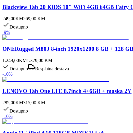
Blackview Tab 20 KIDS 10" WiFi 4GB 64GB Fairy 
249,00
KM
269,00
KM
Dostupno
-
9
%
ONERugged M80J 8-inch 1920x1200 8 GB + 128 GB
1.249,00
KM
1.379,00
KM
Dostupno
Besplatna dostava
-
10
%
LENOVO Tab One LTE 8.7inch 4+6GB + maska 2Y
285,00
KM
315,00
KM
Dostupno
-
10
%
Apple 11" iPad A16 128GB MD3Y4LL/A