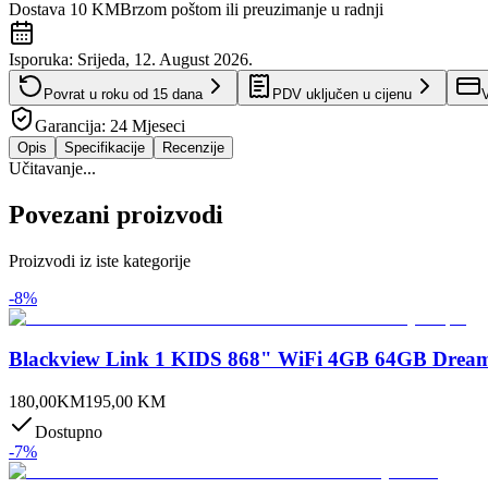
Dostava 10 KM
Brzom poštom ili preuzimanje u radnji
Isporuka:
Srijeda, 12. August 2026.
Povrat u roku od
15
dana
PDV uključen u cijenu
V
Garancija:
24 Mjeseci
Opis
Specifikacije
Recenzije
Učitavanje...
Povezani proizvodi
Proizvodi iz iste kategorije
-
8
%
Blackview Link 1 KIDS 868" WiFi 4GB 64GB Dream
180,00
KM
195,00
KM
Dostupno
-
7
%