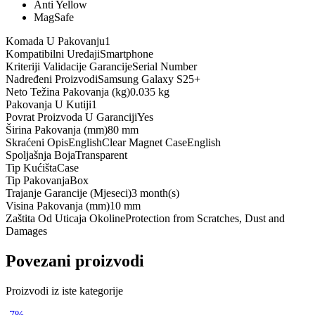
Anti Yellow
MagSafe
Komada U Pakovanju
1
Kompatibilni Uređaji
Smartphone
Kriteriji Validacije Garancije
Serial Number
Nadređeni Proizvodi
Samsung Galaxy S25+
Neto Težina Pakovanja (kg)
0.035 kg
Pakovanja U Kutiji
1
Povrat Proizvoda U Garanciji
Yes
Širina Pakovanja (mm)
80 mm
Skraćeni Opis
EnglishClear Magnet CaseEnglish
Spoljašnja Boja
Transparent
Tip Kućišta
Case
Tip Pakovanja
Box
Trajanje Garancije (Mjeseci)
3 month(s)
Visina Pakovanja (mm)
10 mm
Zaštita Od Uticaja Okoline
Protection from Scratches, Dust and
Damages
Povezani proizvodi
Proizvodi iz iste kategorije
-
7
%