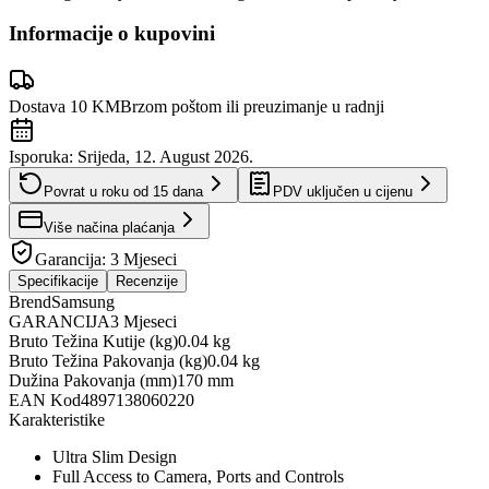
Informacije o kupovini
Dostava 10 KM
Brzom poštom ili preuzimanje u radnji
Isporuka:
Srijeda, 12. August 2026.
Povrat u roku od
15
dana
PDV uključen u cijenu
Više načina plaćanja
Garancija:
3 Mjeseci
Specifikacije
Recenzije
Brend
Samsung
GARANCIJA
3 Mjeseci
Bruto Težina Kutije (kg)
0.04 kg
Bruto Težina Pakovanja (kg)
0.04 kg
Dužina Pakovanja (mm)
170 mm
EAN Kod
4897138060220
Karakteristike
Ultra Slim Design
Full Access to Camera, Ports and Controls