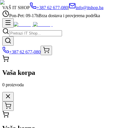
VAŠ IT SHOP
+387 62 677-080
|
info@itshop.ba
Pon-Pet: 09-17h
Brza dostava i provjerena podrška
+387 62 677-080
Vaša korpa
0
proizvoda