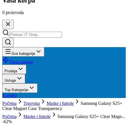
Vaša korpa
0
proizvoda
Sve kategorije
Flash ponude
Prodaja
Usluge
Top Kategorije
Kontakt
Početna
Trgovina
Maske i futrole
Samsung Galaxy S25+
Clear Magnet Case Transparency
Početna
Maske i futrole
Samsung Galaxy S25+ Clear Magn...
-
62
%