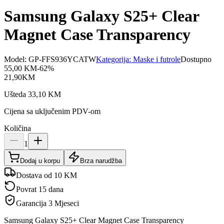
Samsung Galaxy S25+ Clear
Magnet Case Transparency
Model:
GP-FFS936YCATW
Kategorija:
Maske i futrole
Dostupno
55,00
KM
-
62
%
21,90
KM
Ušteda
33,10
KM
Cijena sa uključenim PDV-om
Količina
1
Dodaj u korpu
Brza narudžba
Dostava od 10 KM
Povrat 15 dana
Garancija
3 Mjeseci
Samsung Galaxy S25+ Clear Magnet Case Transparency