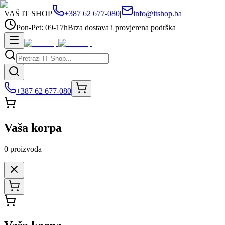
VAŠ IT SHOP
+387 62 677-080
|
info@itshop.ba
Pon-Pet: 09-17h
Brza dostava i provjerena podrška
+387 62 677-080
Vaša korpa
0
proizvoda