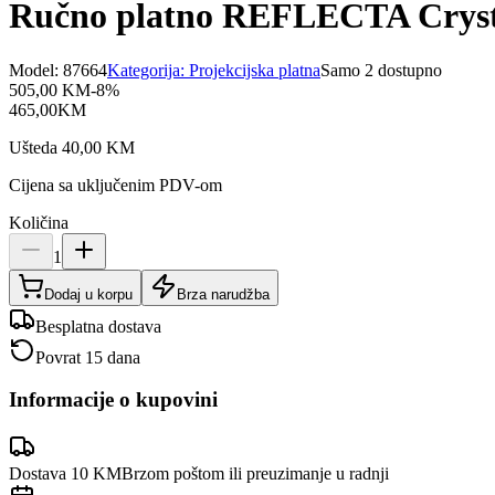
Ručno platno REFLECTA Cryst
Model:
87664
Kategorija:
Projekcijska platna
Samo 2 dostupno
505,00
KM
-
8
%
465,00
KM
Ušteda
40,00
KM
Cijena sa uključenim PDV-om
Količina
1
Dodaj u korpu
Brza narudžba
Besplatna dostava
Povrat 15 dana
Informacije o kupovini
Dostava 10 KM
Brzom poštom ili preuzimanje u radnji