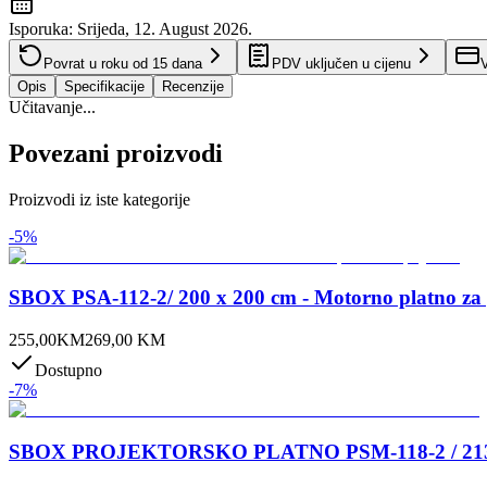
Isporuka:
Srijeda, 12. August 2026.
Povrat u roku od
15
dana
PDV uključen u cijenu
V
Opis
Specifikacije
Recenzije
Učitavanje...
Povezani proizvodi
Proizvodi iz iste kategorije
-
5
%
SBOX PSA-112-2/ 200 x 200 cm - Motorno platno za 
255,00
KM
269,00
KM
Dostupno
-
7
%
SBOX PROJEKTORSKO PLATNO PSM-118-2 / 213