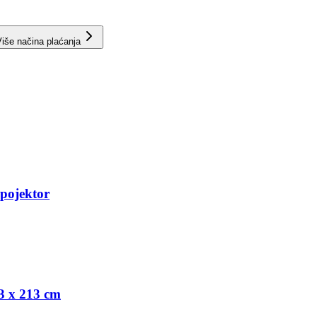
iše načina plaćanja
pojektor
 x 213 cm