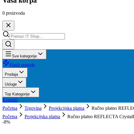
Vaša korpa
0
proizvoda
Sve kategorije
Flash ponude
Prodaja
Usluge
Top Kategorije
Kontakt
Početna
Trgovina
Projekcijska platna
Ručno platno REFLE
Početna
Projekcijska platna
Ručno platno REFLECTA CrystalL
-
8
%