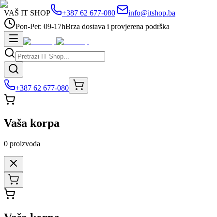
VAŠ IT SHOP
+387 62 677-080
|
info@itshop.ba
Pon-Pet: 09-17h
Brza dostava i provjerena podrška
+387 62 677-080
Vaša korpa
0
proizvoda