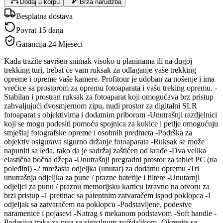
Dodaj u korpu
Brza narudžba
Besplatna dostava
Povrat 15 dana
Garancija
24 Mjeseci
Kada tražite savršen snimak visoko u planinama ili na dugoj
trekking turi, trebat će vam ruksak za odlaganje vaše trekking
opreme i opreme vaše kamere. Profitour je udoban za nošenje i ima
vrećice sa prostorom za opremu fotoaparata i vašu treking opremu. -
Stabilan i prostran ruksak za fotoaparat koji omogućava brz pristup
zahvaljujući dvosmjernom zipu, nudi prostor za digitalni SLR
fotoaparat s objektivima i dodatnim priborom -Unutrašnji razdjelnici
koji se mogu podesiti pomoću spojnica za kukice i petlje omogućuju
smještaj fotografske opreme i osobnih predmeta -Podrška za
objektiv osigurava sigurno držanje fotoaparata -Ruksak se može
napuniti sa leđa, tako da je sadržaj zaštićen od krađe -Dva velika
elastična bočna džepa -Unutrašnji pregradni prostor za tablet PC (na
poleđini) -2 mrežasta odjeljka (unutar) za dodatnu opremu -Tri
unutrašnja odjeljka za pune / prazne baterije i filtere -Unutarnji
odjeljci za punu / praznu memorijsku karticu izravno na otvoru za
brzi pristup -1 pretinac sa patentnim zatvaračem ispod poklopca -1
odjeljak sa zatvaračem na poklopcu -Podstavljene, podesive
naramenice i pojasevi -Natrag s mekanom podstavom -Soft handle -
Podesiva traka za prsa sa signalnom zviždaljkom -Okrenite sa