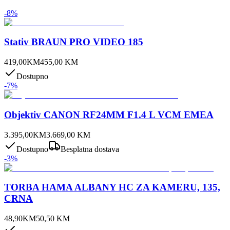
-
8
%
Stativ BRAUN PRO VIDEO 185
419,00
KM
455,00
KM
Dostupno
-
7
%
Objektiv CANON RF24MM F1.4 L VCM EMEA
3.395,00
KM
3.669,00
KM
Dostupno
Besplatna dostava
-
3
%
TORBA HAMA ALBANY HC ZA KAMERU, 135,
CRNA
48,90
KM
50,50
KM