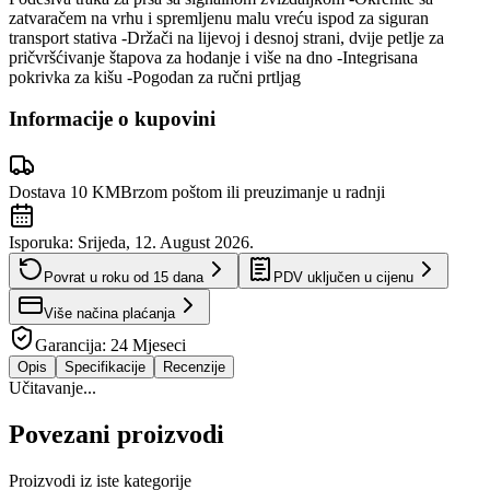
zatvaračem na vrhu i spremljenu malu vreću ispod za siguran
transport stativa -Držači na lijevoj i desnoj strani, dvije petlje za
pričvršćivanje štapova za hodanje i više na dno -Integrisana
pokrivka za kišu -Pogodan za ručni prtljag
Informacije o kupovini
Dostava 10 KM
Brzom poštom ili preuzimanje u radnji
Isporuka:
Srijeda, 12. August 2026.
Povrat u roku od
15
dana
PDV uključen u cijenu
Više načina plaćanja
Garancija:
24 Mjeseci
Opis
Specifikacije
Recenzije
Učitavanje...
Povezani proizvodi
Proizvodi iz iste kategorije