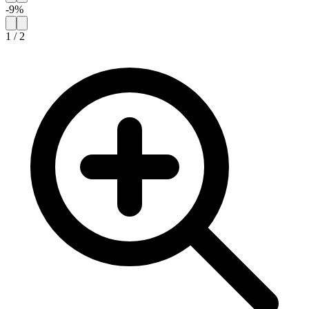
-
9
%
1
/
2