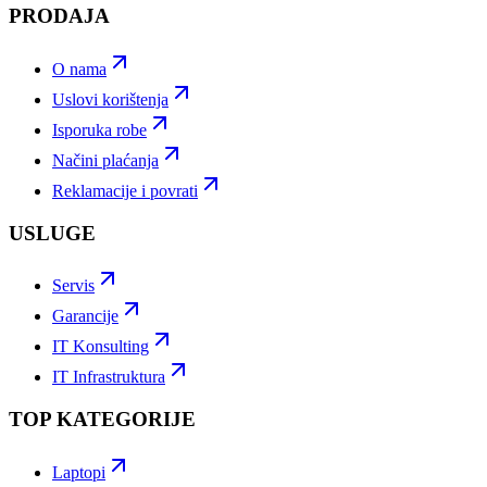
PRODAJA
O nama
Uslovi korištenja
Isporuka robe
Načini plaćanja
Reklamacije i povrati
USLUGE
Servis
Garancije
IT Konsulting
IT Infrastruktura
TOP KATEGORIJE
Laptopi