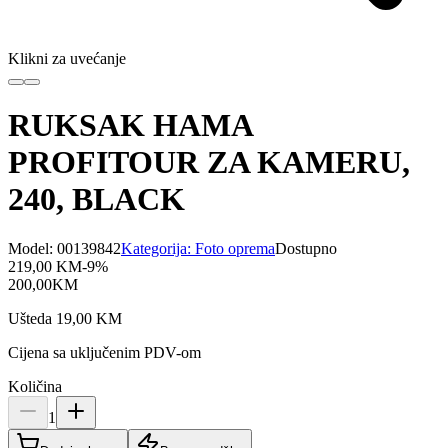
Klikni za uvećanje
RUKSAK HAMA
PROFITOUR ZA KAMERU,
240, BLACK
Model:
00139842
Kategorija:
Foto oprema
Dostupno
219,00
KM
-
9
%
200,00
KM
Ušteda
19,00
KM
Cijena sa uključenim PDV-om
Količina
1