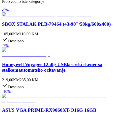
Proizvodi iz iste kategorije
-
5
%
SBOX STALAK PLB-79464 (43-90"/50kg/600x400)
105,00
KM
110,00
KM
Dostupno
-
7
%
Honeywell Voyager 1250g USBlaserski skener sa
stalkomautomatsko ocitavanje
219,00
KM
235,00
KM
Dostupno
-
10
%
ASUS VGA PRIME-RX9060XT-O16G 16GB