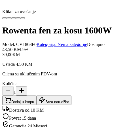
Klikni za uvećanje
Rowenta fen za kosu 1600W
Model:
CV1803F0
Kategorija:
Nema kategorije
Dostupno
43,50
KM
-
9
%
39,00
KM
Ušteda
4,50
KM
Cijena sa uključenim PDV-om
Količina
1
Dodaj u korpu
Brza narudžba
Dostava od 10 KM
Povrat 15 dana
Garancija
24 Mjeseci