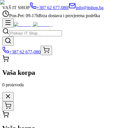
VAŠ IT SHOP
+387 62 677-080
|
info@itshop.ba
Pon-Pet: 09-17h
Brza dostava i provjerena podrška
+387 62 677-080
Vaša korpa
0
proizvoda