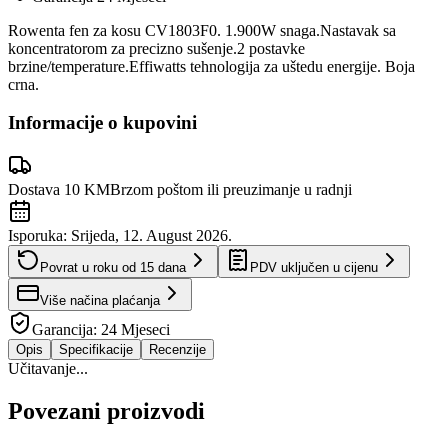
Rowenta fen za kosu CV1803F0. 1.900W snaga.Nastavak sa
koncentratorom za precizno sušenje.2 postavke
brzine/temperature.Effiwatts tehnologija za uštedu energije. Boja
crna.
Informacije o kupovini
Dostava 10 KM
Brzom poštom ili preuzimanje u radnji
Isporuka:
Srijeda, 12. August 2026.
Povrat u roku od
15
dana
PDV uključen u cijenu
Više načina plaćanja
Garancija:
24 Mjeseci
Opis
Specifikacije
Recenzije
Učitavanje...
Povezani proizvodi