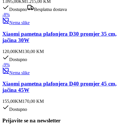
1.095,00
KM
1.215,00
KM
Dostupno
Besplatna dostava
-
8
%
Nema slike
Xiaomi pametna plafonjera D30 promjer 35 cm,
jačina 30W
120,00
KM
130,00
KM
Dostupno
-
9
%
Nema slike
Xiaomi pametna plafonjera D40 promjer 45 cm,
jačina 45W
155,00
KM
170,00
KM
Dostupno
Prijavite se na newsletter