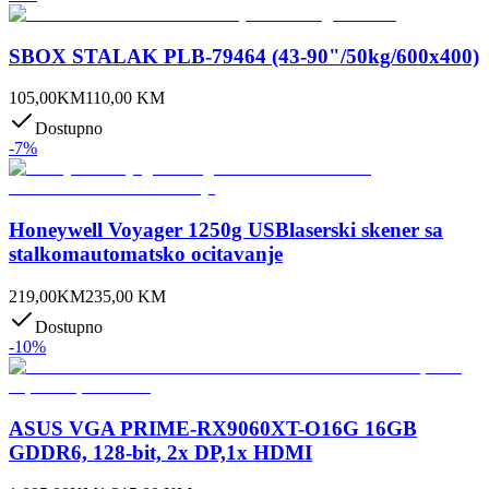
SBOX STALAK PLB-79464 (43-90"/50kg/600x400)
105,00
KM
110,00
KM
Dostupno
-
7
%
Honeywell Voyager 1250g USBlaserski skener sa
stalkomautomatsko ocitavanje
219,00
KM
235,00
KM
Dostupno
-
10
%
ASUS VGA PRIME-RX9060XT-O16G 16GB
GDDR6, 128-bit, 2x DP,1x HDMI