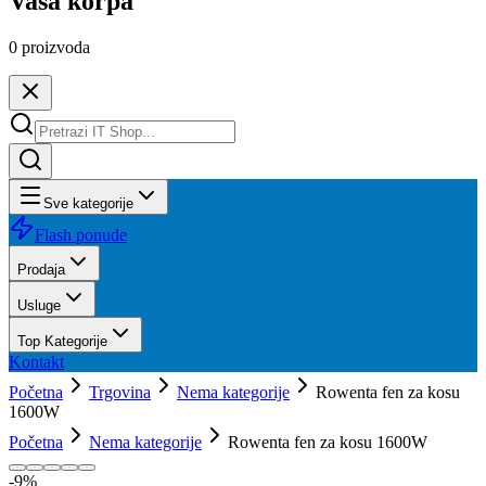
Vaša korpa
0
proizvoda
Sve kategorije
Flash ponude
Prodaja
Usluge
Top Kategorije
Kontakt
Početna
Trgovina
Nema kategorije
Rowenta fen za kosu
1600W
Početna
Nema kategorije
Rowenta fen za kosu 1600W
-
9
%