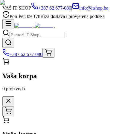
VAŠ IT SHOP
+387 62 677-080
|
info@itshop.ba
Pon-Pet: 09-17h
Brza dostava i provjerena podrška
+387 62 677-080
Vaša korpa
0
proizvoda