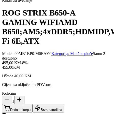
Klikni za uvećanje
ROG STRIX B650-A
GAMING WIFIAMD
B650;AM5;4xDDR5;HDMIDP,
Fi 6E,ATX
Model:
90MB1BP0-M0EAY0
Kategorija:
Matične ploče
Samo 2
dostupno
495,00
KM
-
8
%
455,00
KM
Ušteda
40,00
KM
Cijena sa uključenim PDV-om
Količina
1
Dodaj u korpu
Brza narudžba