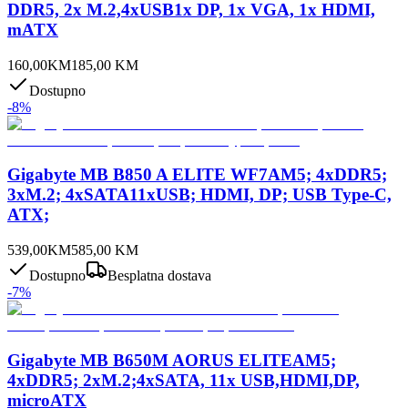
DDR5, 2x M.2,4xUSB1x DP, 1x VGA, 1x HDMI,
mATX
160,00
KM
185,00
KM
Dostupno
-
8
%
Gigabyte MB B850 A ELITE WF7AM5; 4xDDR5;
3xM.2; 4xSATA11xUSB; HDMI, DP; USB Type-C,
ATX;
539,00
KM
585,00
KM
Dostupno
Besplatna dostava
-
7
%
Gigabyte MB B650M AORUS ELITEAM5;
4xDDR5; 2xM.2;4xSATA, 11x USB,HDMI,DP,
microATX