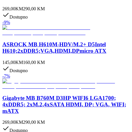
269,00
KM
290,00
KM
Dostupno
-
9
%
ASROCK MB H610M-HDV/M.2+ D5Intel
H610;2xDDR5;VGA,HDMI,DPmicro ATX
145,00
KM
160,00
KM
Dostupno
-
7
%
Gigabyte MB B760M D3HP WIFI6 LGA1700;
4xDDR5; 2xM.2,4xSATA HDMI, DP; VGA, WIFI;
mATX
269,00
KM
290,00
KM
Dostupno