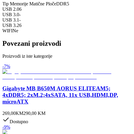
Tip Memorije Matične Ploče
DDR5
USB 2.0
6
USB 3.0
-
USB 3.1
-
USB 3.2
6
WIFI
Ne
Povezani proizvodi
Proizvodi iz iste kategorije
-
7
%
Gigabyte MB B650M AORUS ELITEAM5;
4xDDR5; 2xM.2;4xSATA, 11x USB,HDMI,DP,
microATX
269,00
KM
290,00
KM
Dostupno
-
9
%