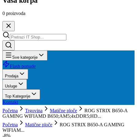
Vaša korpa
0
proizvoda
Sve kategorije
Flash ponude
Prodaja
Usluge
Top Kategorije
Kontakt
Početna
Trgovina
Matične ploče
ROG STRIX B650-A
GAMING WIFIAMD B650;AM5;4xDDR5;HD...
Početna
Matične ploče
ROG STRIX B650-A GAMING
WIFIAM...
-
8
%