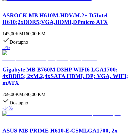
ASROCK MB H610M-HDV/M.2+ D5Intel
H610;2xDDR5;VGA,HDMI,DPmicro ATX
145,00
KM
160,00
KM
Dostupno
-
7
%
Gigabyte MB B760M D3HP WIFI6 LGA1700;
4xDDR5; 2xM.2,4xSATA HDMI, DP; VGA, WIFI;
mATX
269,00
KM
290,00
KM
Dostupno
-
14
%
ASUS MB PRIME H610-E-CSMLGA1700, 2x