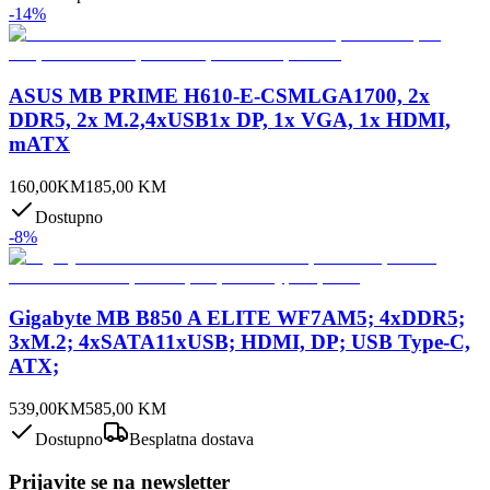
-
14
%
ASUS MB PRIME H610-E-CSMLGA1700, 2x
DDR5, 2x M.2,4xUSB1x DP, 1x VGA, 1x HDMI,
mATX
160,00
KM
185,00
KM
Dostupno
-
8
%
Gigabyte MB B850 A ELITE WF7AM5; 4xDDR5;
3xM.2; 4xSATA11xUSB; HDMI, DP; USB Type-C,
ATX;
539,00
KM
585,00
KM
Dostupno
Besplatna dostava
Prijavite se na newsletter