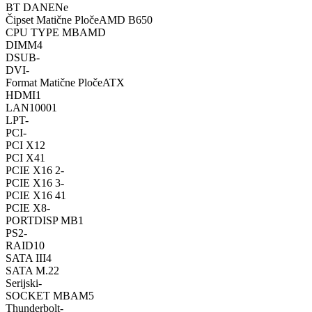
BT DANE
Ne
Čipset Matične Ploče
AMD B650
CPU TYPE MB
AMD
DIMM
4
DSUB
-
DVI
-
Format Matične Ploče
ATX
HDMI
1
LAN1000
1
LPT
-
PCI
-
PCI X1
2
PCI X4
1
PCIE X16 2
-
PCIE X16 3
-
PCIE X16 4
1
PCIE X8
-
PORTDISP MB
1
PS2
-
RAID
10
SATA III
4
SATA M.2
2
Serijski
-
SOCKET MB
AM5
Thunderbolt
-