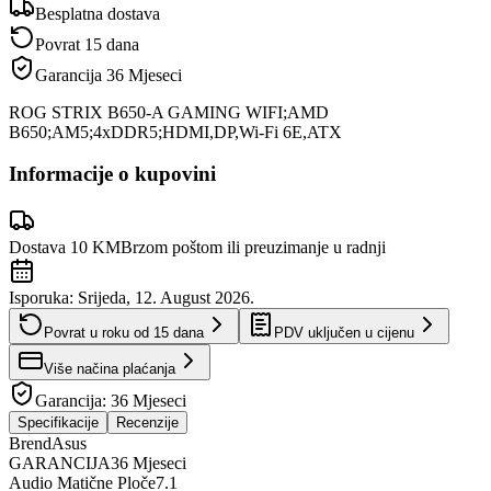
Besplatna dostava
Povrat 15 dana
Garancija
36 Mjeseci
ROG STRIX B650-A GAMING WIFI;AMD
B650;AM5;4xDDR5;HDMI,DP,Wi-Fi 6E,ATX
Informacije o kupovini
Dostava 10 KM
Brzom poštom ili preuzimanje u radnji
Isporuka:
Srijeda, 12. August 2026.
Povrat u roku od
15
dana
PDV uključen u cijenu
Više načina plaćanja
Garancija:
36 Mjeseci
Specifikacije
Recenzije
Brend
Asus
GARANCIJA
36 Mjeseci
Audio Matične Ploče
7.1