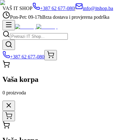
VAŠ IT SHOP
+387 62 677-080
|
info@itshop.ba
Pon-Pet: 09-17h
Brza dostava i provjerena podrška
+387 62 677-080
Vaša korpa
0
proizvoda