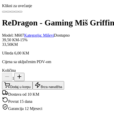
Klikni za uvećanje
ReDragon - Gaming Miš Griffi
Model:
M607
Kategorija:
Miševi
Dostupno
39,50
KM
-
15
%
33,50
KM
Ušteda
6,00
KM
Cijena sa uključenim PDV-om
Količina
1
Dodaj u korpu
Brza narudžba
Dostava od 10 KM
Povrat 15 dana
Garancija
12 Mjeseci