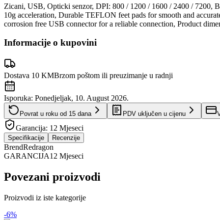
Zicani, USB, Opticki senzor, DPI: 800 / 1200 / 1600 / 2400 / 7200, Br
10g acceleration, Durable TEFLON feet pads for smooth and accurate 
corrosion free USB connector for a reliable connection, Product dim
Informacije o kupovini
Dostava 10 KM
Brzom poštom ili preuzimanje u radnji
Isporuka:
Ponedjeljak, 10. August 2026.
Povrat u roku od
15
dana
PDV uključen u cijenu
V
Garancija:
12 Mjeseci
Specifikacije
Recenzije
Brend
Redragon
GARANCIJA
12 Mjeseci
Povezani proizvodi
Proizvodi iz iste kategorije
-
6
%