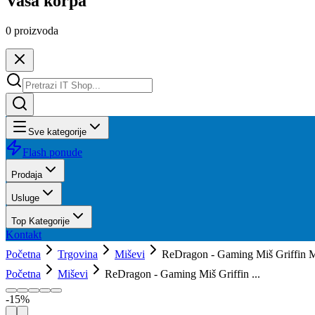
Vaša korpa
0
proizvoda
Sve kategorije
Flash ponude
Prodaja
Usluge
Top Kategorije
Kontakt
Početna
Trgovina
Miševi
ReDragon - Gaming Miš Griffin 
Početna
Miševi
ReDragon - Gaming Miš Griffin ...
-
15
%