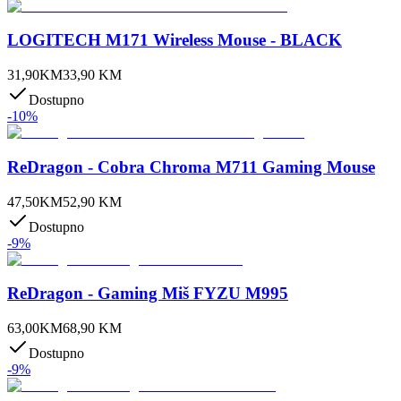
LOGITECH M171 Wireless Mouse - BLACK
31,90
KM
33,90
KM
Dostupno
-
10
%
ReDragon - Cobra Chroma M711 Gaming Mouse
47,50
KM
52,90
KM
Dostupno
-
9
%
ReDragon - Gaming Miš FYZU M995
63,00
KM
68,90
KM
Dostupno
-
9
%