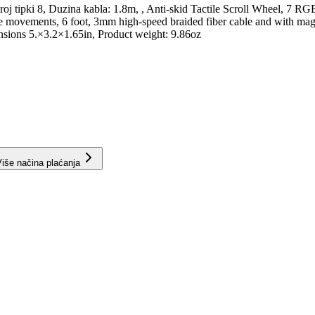
oj tipki 8, Duzina kabla: 1.8m, , Anti-skid Tactile Scroll Wheel, 7 RGB
movements, 6 foot, 3mm high-speed braided fiber cable and with magnet
ensions 5.×3.2×1.65in, Product weight: 9.86oz
iše načina plaćanja