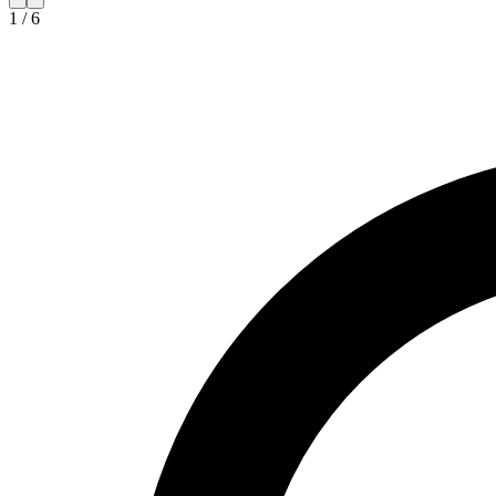
1
/
6