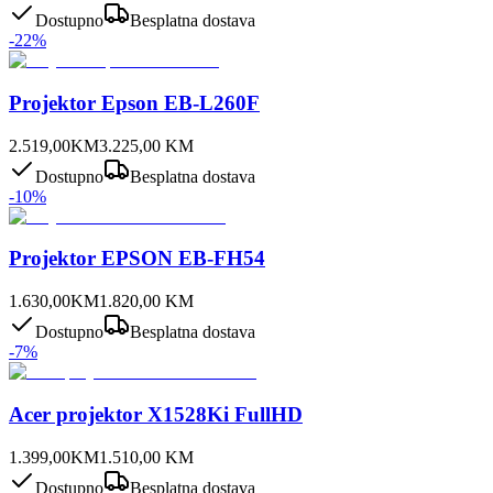
Dostupno
Besplatna dostava
-
22
%
Projektor Epson EB-L260F
2.519,00
KM
3.225,00
KM
Dostupno
Besplatna dostava
-
10
%
Projektor EPSON EB-FH54
1.630,00
KM
1.820,00
KM
Dostupno
Besplatna dostava
-
7
%
Acer projektor X1528Ki FullHD
1.399,00
KM
1.510,00
KM
Dostupno
Besplatna dostava