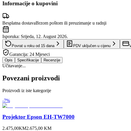
Informacije o kupovini
Besplatna dostava
Brzom poštom ili preuzimanje u radnji
Isporuka:
Srijeda, 12. August 2026.
Povrat u roku od
15
dana
PDV uključen u cijenu
V
Garancija:
24 Mjeseci
Opis
Specifikacije
Recenzije
Učitavanje...
Povezani proizvodi
Proizvodi iz iste kategorije
-
7
%
Projektor Epson EH-TW7000
2.475,00
KM
2.675,00
KM