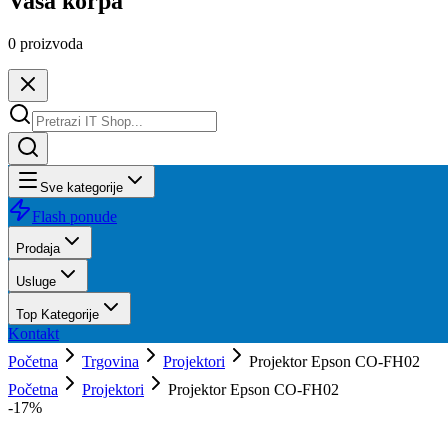
Vaša korpa
0
proizvoda
Sve kategorije
Flash ponude
Prodaja
Usluge
Top Kategorije
Kontakt
Početna
Trgovina
Projektori
Projektor Epson CO-FH02
Početna
Projektori
Projektor Epson CO-FH02
-
17
%