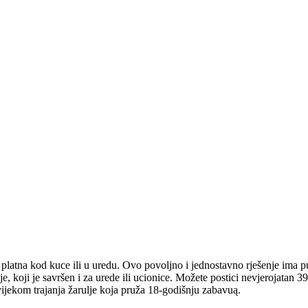
og platna kod kuce ili u uredu. Ovo povoljno i jednostavno rješenje ima 
e, koji je savršen i za urede ili ucionice. Možete postici nevjerojatan 
 vijekom trajanja žarulje koja pruža 18-godišnju zabavuą.