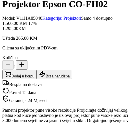
Projektor Epson CO-FH02
Model:
V11HA85040
Kategorija:
Projektori
Samo 4 dostupno
1.560,00
KM
-
17
%
1.295,00
KM
Ušteda
265,00
KM
Cijena sa uključenim PDV-om
Količina
1
Dodaj u korpu
Brza narudžba
Besplatna dostava
Povrat 15 dana
Garancija
24 Mjeseci
Pametni projektor pune visoke rezolucije Projicirajte doživljaj velik
platna kod kuce jednostavno je uz ovaj projektor pune visoke rezolucij
3.000 lumena svjetline za jasnu i svijetlu sliku. Dugotrajno rješenje s