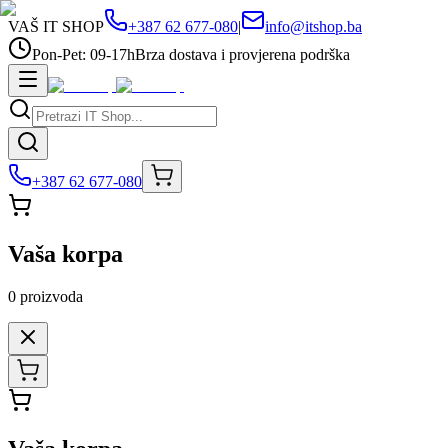
VAŠ IT SHOP
+387 62 677-080
|
info@itshop.ba
Pon-Pet: 09-17h
Brza dostava i provjerena podrška
+387 62 677-080
Vaša korpa
0
proizvoda