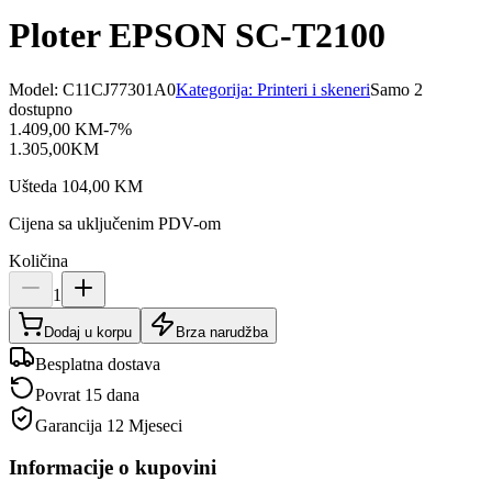
Ploter EPSON SC-T2100
Model:
C11CJ77301A0
Kategorija:
Printeri i skeneri
Samo 2
dostupno
1.409,00
KM
-
7
%
1.305,00
KM
Ušteda
104,00
KM
Cijena sa uključenim PDV-om
Količina
1
Dodaj u korpu
Brza narudžba
Besplatna dostava
Povrat 15 dana
Garancija
12 Mjeseci
Informacije o kupovini