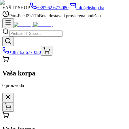
VAŠ IT SHOP
+387 62 677-080
|
info@itshop.ba
Pon-Pet: 09-17h
Brza dostava i provjerena podrška
+387 62 677-080
Vaša korpa
0
proizvoda