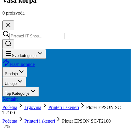
Vaša korpa
0
proizvoda
Sve kategorije
Flash ponude
Prodaja
Usluge
Top Kategorije
Kontakt
Početna
Trgovina
Printeri i skeneri
Ploter EPSON SC-
T2100
Početna
Printeri i skeneri
Ploter EPSON SC-T2100
-
7
%