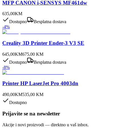
MFP CANON i-SENSYS MF461dw
635,00
KM
Dostupno
Besplatna dostava
-
4
%
Creality 3D Printer Ender-3 V3 SE
645,00
KM
675,00
KM
Dostupno
Besplatna dostava
-
8
%
Printer HP LaserJet Pro 4003dn
490,00
KM
535,00
KM
Dostupno
Prijavite se na newsletter
Akcije i novi proizvodi — direktno u vaš inbox.