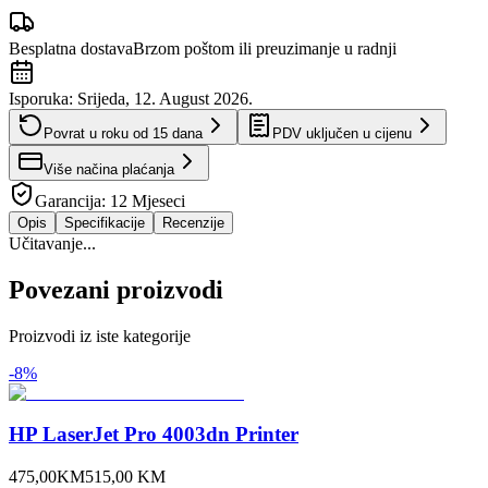
Besplatna dostava
Brzom poštom ili preuzimanje u radnji
Isporuka:
Srijeda, 12. August 2026.
Povrat u roku od
15
dana
PDV uključen u cijenu
Više načina plaćanja
Garancija:
12 Mjeseci
Opis
Specifikacije
Recenzije
Učitavanje...
Povezani proizvodi
Proizvodi iz iste kategorije
-
8
%
HP LaserJet Pro 4003dn Printer
475,00
KM
515,00
KM