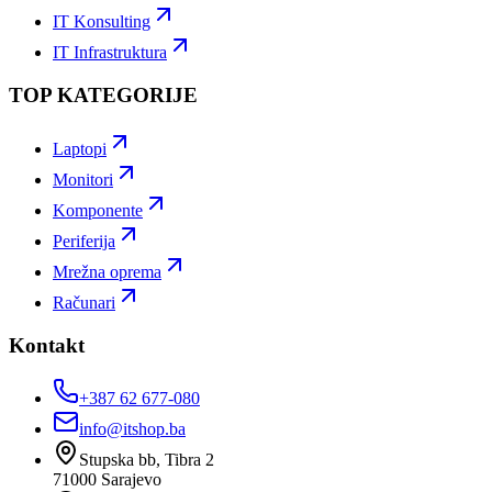
IT Konsulting
IT Infrastruktura
TOP KATEGORIJE
Laptopi
Monitori
Komponente
Periferija
Mrežna oprema
Računari
Kontakt
+387 62 677-080
info@itshop.ba
Stupska bb, Tibra 2
71000
Sarajevo