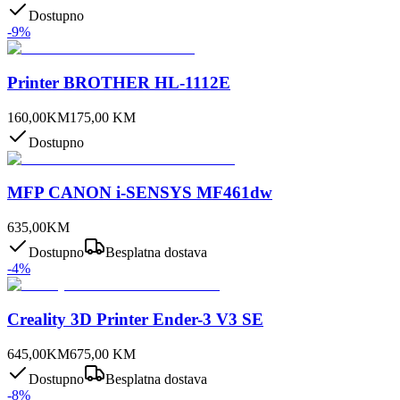
Dostupno
-
9
%
Printer BROTHER HL-1112E
160,00
KM
175,00
KM
Dostupno
MFP CANON i-SENSYS MF461dw
635,00
KM
Dostupno
Besplatna dostava
-
4
%
Creality 3D Printer Ender-3 V3 SE
645,00
KM
675,00
KM
Dostupno
Besplatna dostava
-
8
%