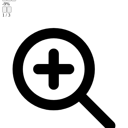
-
9
%
1
/
3