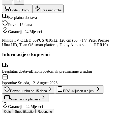
1
Dodaj u korpu
Brza narudžba
Besplatna dostava
Povrat 15 dana
Garancija
24 Mjeseci
Philips TV QLED 50PUS7810/12, 126 cm (50”) TV, Pixel Precise
Ultra HD, Titan OS smart platform, Dolby Atmos sound. HDR10+
Informacije o kupovini
Besplatna dostava
Brzom poštom ili preuzimanje u radnji
Isporuka:
Srijeda, 12. August 2026.
Povrat u roku od
15
dana
PDV uključen u cijenu
Više načina plaćanja
Garancija:
24 Mjeseci
Opis
Specifikacije
Recenzije