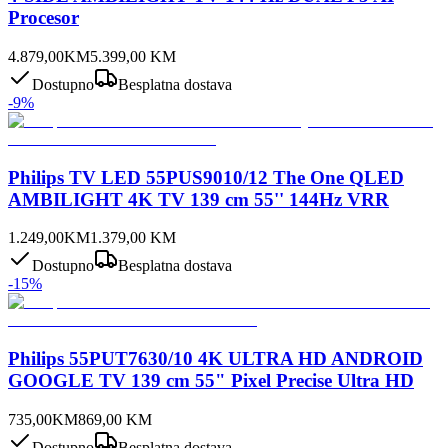
Procesor
4.879,00
KM
5.399,00
KM
Dostupno
Besplatna dostava
-
9
%
Philips TV LED 55PUS9010/12 The One QLED
AMBILIGHT 4K TV 139 cm 55'' 144Hz VRR
1.249,00
KM
1.379,00
KM
Dostupno
Besplatna dostava
-
15
%
Philips 55PUT7630/10 4K ULTRA HD ANDROID
GOOGLE TV 139 cm 55" Pixel Precise Ultra HD
735,00
KM
869,00
KM
Dostupno
Besplatna dostava