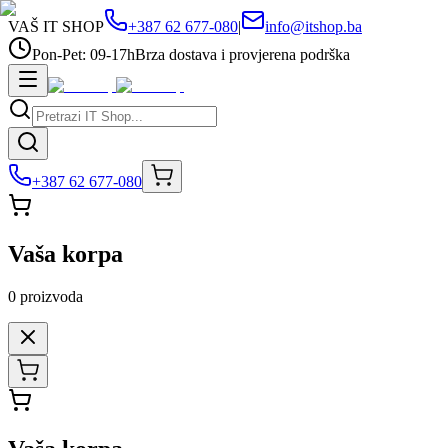
VAŠ IT SHOP
+387 62 677-080
|
info@itshop.ba
Pon-Pet: 09-17h
Brza dostava i provjerena podrška
+387 62 677-080
Vaša korpa
0
proizvoda