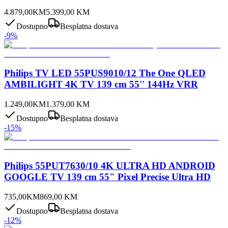
4.879,00
KM
5.399,00
KM
Dostupno
Besplatna dostava
-
9
%
Philips TV LED 55PUS9010/12 The One QLED
AMBILIGHT 4K TV 139 cm 55'' 144Hz VRR
1.249,00
KM
1.379,00
KM
Dostupno
Besplatna dostava
-
15
%
Philips 55PUT7630/10 4K ULTRA HD ANDROID
GOOGLE TV 139 cm 55" Pixel Precise Ultra HD
735,00
KM
869,00
KM
Dostupno
Besplatna dostava
-
12
%