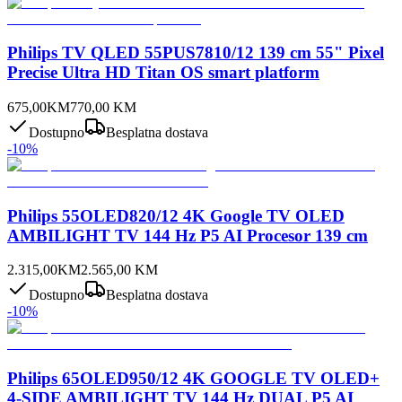
Philips TV QLED 55PUS7810/12 139 cm 55" Pixel
Precise Ultra HD Titan OS smart platform
675,00
KM
770,00
KM
Dostupno
Besplatna dostava
-
10
%
Philips 55OLED820/12 4K Google TV OLED
AMBILIGHT TV 144 Hz P5 AI Procesor 139 cm
2.315,00
KM
2.565,00
KM
Dostupno
Besplatna dostava
-
10
%
Philips 65OLED950/12 4K GOOGLE TV OLED+
4-SIDE AMBILIGHT TV 144 Hz DUAL P5 AI