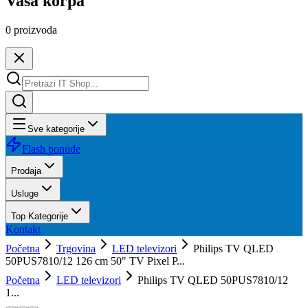
Vaša korpa
0
proizvoda
Sve kategorije
Flash ponude
Prodaja
Usluge
Top Kategorije
Kontakt
Početna
Trgovina
LED televizori
Philips TV QLED
50PUS7810/12 126 cm 50" TV Pixel P...
Početna
LED televizori
Philips TV QLED 50PUS7810/12
1...