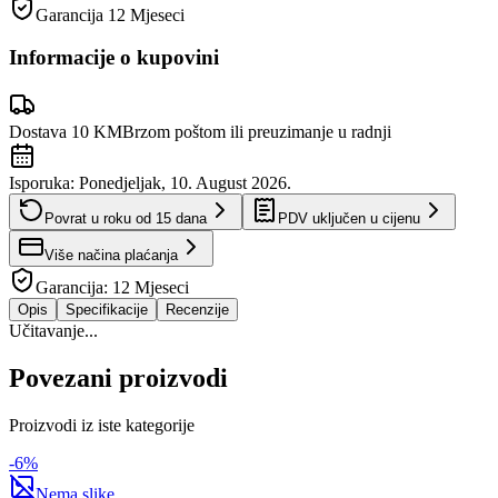
Garancija
12 Mjeseci
Informacije o kupovini
Dostava 10 KM
Brzom poštom ili preuzimanje u radnji
Isporuka:
Ponedjeljak, 10. August 2026.
Povrat u roku od
15
dana
PDV uključen u cijenu
Više načina plaćanja
Garancija:
12 Mjeseci
Opis
Specifikacije
Recenzije
Učitavanje...
Povezani proizvodi
Proizvodi iz iste kategorije
-
6
%
Nema slike