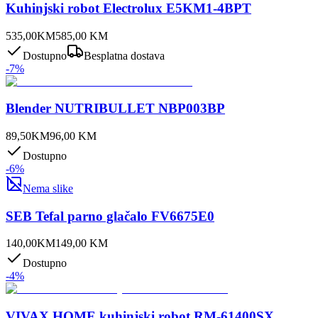
Kuhinjski robot Electrolux E5KM1-4BPT
535,00
KM
585,00
KM
Dostupno
Besplatna dostava
-
7
%
Blender NUTRIBULLET NBP003BP
89,50
KM
96,00
KM
Dostupno
-
6
%
Nema slike
SEB Tefal parno glačalo FV6675E0
140,00
KM
149,00
KM
Dostupno
-
4
%
VIVAX HOME kuhinjski robot RM-61400SX