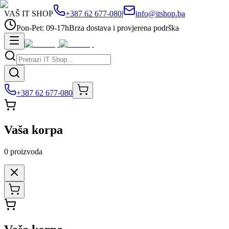
VAŠ IT SHOP
+387 62 677-080
|
info@itshop.ba
Pon-Pet: 09-17h
Brza dostava i provjerena podrška
+387 62 677-080
Vaša korpa
0
proizvoda