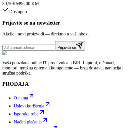
89,50
KM
96,00
KM
Dostupno
Prijavite se na newsletter
Akcije i novi proizvodi — direktno u vaš inbox.
Prijavite se
Vaša pouzdana online IT prodavnica u BiH. Laptopi, računari,
monitori, mrežna oprema i komponente — brza dostava, garancija i
stručna podrška.
PRODAJA
O nama
Uslovi korištenja
Isporuka robe
Načini plaćanja