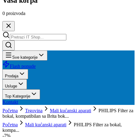
Vaša korpa
0
proizvoda
Sve kategorije
Flash ponude
Prodaja
Usluge
Top Kategorije
Kontakt
Početna
Trgovina
Mali kućanski aparati
PHILIPS Filter za
bokal, kompatibilan sa Brita bok...
Početna
Mali kućanski aparati
PHILIPS Filter za bokal,
kompa...
-
7
%