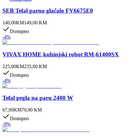
SEB Tefal parno glačalo FV6675E0
140,00
KM
149,00
KM
Dostupno
-
4
%
VIVAX HOME kuhinjski robot RM-61400SX
225,00
KM
235,00
KM
Dostupno
-
4
%
Tefal pegla na paru 2400 W
67,90
KM
70,90
KM
Dostupno
-
9
%