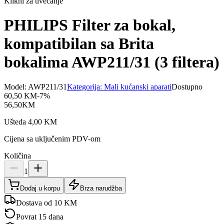
Klikni za uvećanje
PHILIPS Filter za bokal,
kompatibilan sa Brita
bokalima AWP211/31 (3 filtera)
Model:
AWP211/31
Kategorija:
Mali kućanski aparati
Dostupno
60,50
KM
-
7
%
56,50
KM
Ušteda
4,00
KM
Cijena sa uključenim PDV-om
Količina
1
Dodaj u korpu
Brza narudžba
Dostava od 10 KM
Povrat 15 dana