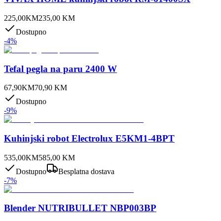
225,00
KM
235,00
KM
Dostupno
-
4
%
Tefal pegla na paru 2400 W
67,90
KM
70,90
KM
Dostupno
-
9
%
Kuhinjski robot Electrolux E5KM1-4BPT
535,00
KM
585,00
KM
Dostupno
Besplatna dostava
-
7
%
Blender NUTRIBULLET NBP003BP