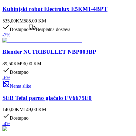
Kuhinjski robot Electrolux E5KM1-4BPT
535,00
KM
585,00
KM
Dostupno
Besplatna dostava
-
7
%
Blender NUTRIBULLET NBP003BP
89,50
KM
96,00
KM
Dostupno
-
6
%
Nema slike
SEB Tefal parno glačalo FV6675E0
140,00
KM
149,00
KM
Dostupno
-
4
%