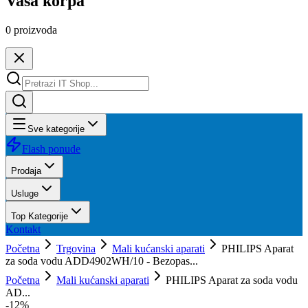
Vaša korpa
0
proizvoda
Sve kategorije
Flash ponude
Prodaja
Usluge
Top Kategorije
Kontakt
Početna
Trgovina
Mali kućanski aparati
PHILIPS Aparat
za soda vodu ADD4902WH/10 - Bezopas...
Početna
Mali kućanski aparati
PHILIPS Aparat za soda vodu
AD...
-
12
%