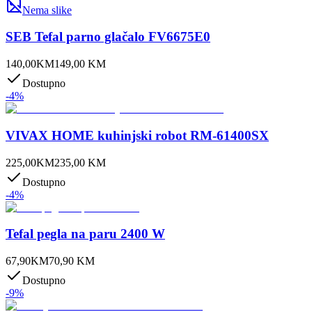
Nema slike
SEB Tefal parno glačalo FV6675E0
140,00
KM
149,00
KM
Dostupno
-
4
%
VIVAX HOME kuhinjski robot RM-61400SX
225,00
KM
235,00
KM
Dostupno
-
4
%
Tefal pegla na paru 2400 W
67,90
KM
70,90
KM
Dostupno
-
9
%