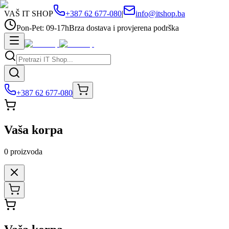
VAŠ IT SHOP
+387 62 677-080
|
info@itshop.ba
Pon-Pet: 09-17h
Brza dostava i provjerena podrška
+387 62 677-080
Vaša korpa
0
proizvoda