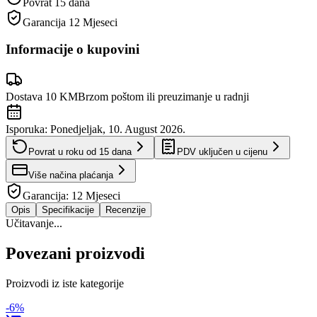
Povrat 15 dana
Garancija
12 Mjeseci
Informacije o kupovini
Dostava 10 KM
Brzom poštom ili preuzimanje u radnji
Isporuka:
Ponedjeljak, 10. August 2026.
Povrat u roku od
15
dana
PDV uključen u cijenu
Više načina plaćanja
Garancija:
12 Mjeseci
Opis
Specifikacije
Recenzije
Učitavanje...
Povezani proizvodi
Proizvodi iz iste kategorije
-
6
%