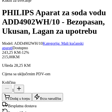
Klikni za uvećanje
PHILIPS Aparat za soda vodu
ADD4902WH/10 - Bezopasan,
Ukusan, Lagan za upotrebu
Model:
ADD4902WH/10
Kategorija:
Mali kućanski
aparati
Dostupno
243,25
KM
-
12
%
215,00
KM
Ušteda
28,25
KM
Cijena sa uključenim PDV-om
Količina
1
Dodaj u korpu
Brza narudžba
Besplatna dostava