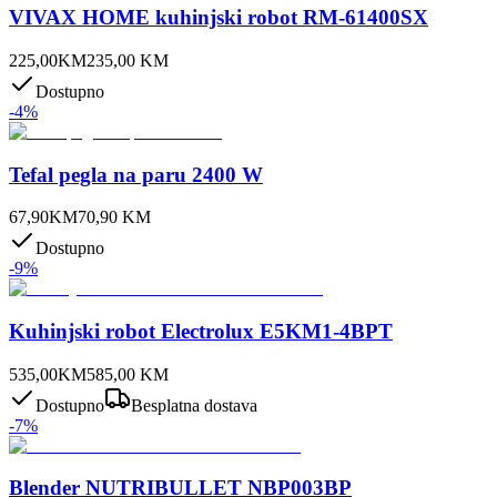
VIVAX HOME kuhinjski robot RM-61400SX
225,00
KM
235,00
KM
Dostupno
-
4
%
Tefal pegla na paru 2400 W
67,90
KM
70,90
KM
Dostupno
-
9
%
Kuhinjski robot Electrolux E5KM1-4BPT
535,00
KM
585,00
KM
Dostupno
Besplatna dostava
-
7
%
Blender NUTRIBULLET NBP003BP