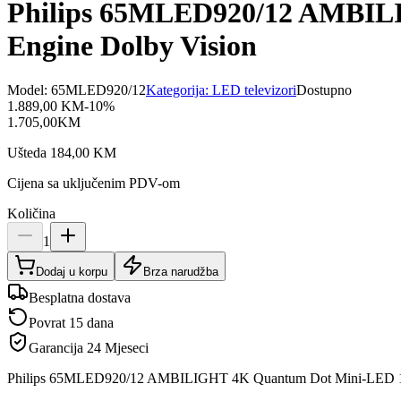
Philips 65MLED920/12 AMBILI
Engine Dolby Vision
Model:
65MLED920/12
Kategorija:
LED televizori
Dostupno
1.889,00
KM
-
10
%
1.705,00
KM
Ušteda
184,00
KM
Cijena sa uključenim PDV-om
Količina
1
Dodaj u korpu
Brza narudžba
Besplatna dostava
Povrat 15 dana
Garancija
24 Mjeseci
Philips 65MLED920/12 AMBILIGHT 4K Quantum Dot Mini-LED 120 H