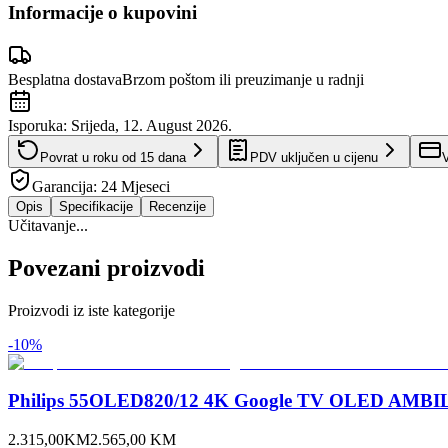
Informacije o kupovini
Besplatna dostava
Brzom poštom ili preuzimanje u radnji
Isporuka:
Srijeda, 12. August 2026.
Povrat u roku od
15
dana
PDV uključen u cijenu
V
Garancija:
24 Mjeseci
Opis
Specifikacije
Recenzije
Učitavanje...
Povezani proizvodi
Proizvodi iz iste kategorije
-
10
%
Philips 55OLED820/12 4K Google TV OLED AMBILI
2.315,00
KM
2.565,00
KM