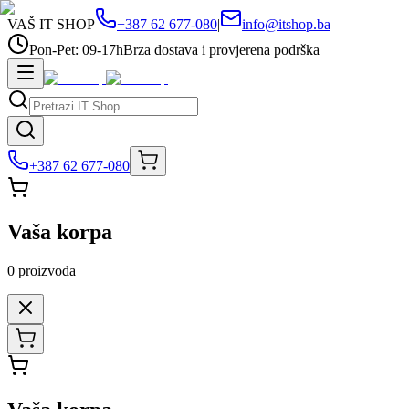
VAŠ IT SHOP
+387 62 677-080
|
info@itshop.ba
Pon-Pet: 09-17h
Brza dostava i provjerena podrška
+387 62 677-080
Vaša korpa
0
proizvoda