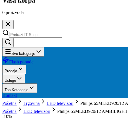
Vaša korpa
0
proizvoda
Sve kategorije
Flash ponude
Prodaja
Usluge
Top Kategorije
Kontakt
Početna
Trgovina
LED televizori
Philips 65MLED920/12 
Početna
LED televizori
Philips 65MLED920/12 AMBILIGHT.
-
10
%