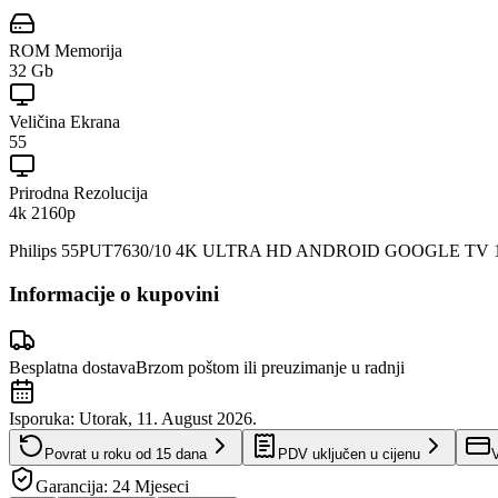
ROM Memorija
32 Gb
Veličina Ekrana
55
Prirodna Rezolucija
4k 2160p
Philips 55PUT7630/10 4K ULTRA HD ANDROID GOOGLE TV 139 cm (5
Informacije o kupovini
Besplatna dostava
Brzom poštom ili preuzimanje u radnji
Isporuka:
Utorak, 11. August 2026.
Povrat u roku od
15
dana
PDV uključen u cijenu
V
Garancija:
24 Mjeseci