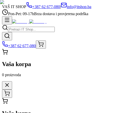
VAŠ IT SHOP
+387 62 677-080
|
info@itshop.ba
Pon-Pet: 09-17h
Brza dostava i provjerena podrška
+387 62 677-080
Vaša korpa
0
proizvoda