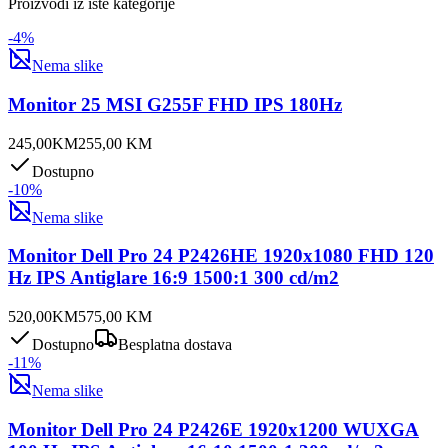
Proizvodi iz iste kategorije
-
4
%
Nema slike
Monitor 25 MSI G255F FHD IPS 180Hz
245,00
KM
255,00
KM
Dostupno
-
10
%
Nema slike
Monitor Dell Pro 24 P2426HE 1920x1080 FHD 120
Hz IPS Antiglare 16:9 1500:1 300 cd/m2
520,00
KM
575,00
KM
Dostupno
Besplatna dostava
-
11
%
Nema slike
Monitor Dell Pro 24 P2426E 1920x1200 WUXGA