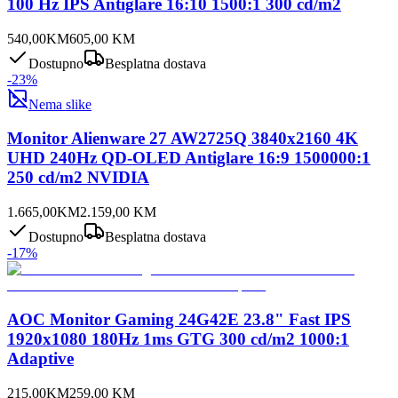
100 Hz IPS Antiglare 16:10 1500:1 300 cd/m2
540,00
KM
605,00
KM
Dostupno
Besplatna dostava
-
23
%
Nema slike
Monitor Alienware 27 AW2725Q 3840x2160 4K
UHD 240Hz QD-OLED Antiglare 16:9 1500000:1
250 cd/m2 NVIDIA
1.665,00
KM
2.159,00
KM
Dostupno
Besplatna dostava
-
17
%
AOC Monitor Gaming 24G42E 23.8" Fast IPS
1920x1080 180Hz 1ms GTG 300 cd/m2 1000:1
Adaptive
215,00
KM
259,00
KM