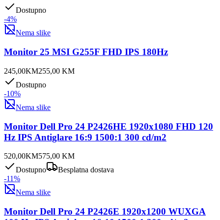
Dostupno
-
4
%
Nema slike
Monitor 25 MSI G255F FHD IPS 180Hz
245,00
KM
255,00
KM
Dostupno
-
10
%
Nema slike
Monitor Dell Pro 24 P2426HE 1920x1080 FHD 120
Hz IPS Antiglare 16:9 1500:1 300 cd/m2
520,00
KM
575,00
KM
Dostupno
Besplatna dostava
-
11
%
Nema slike
Monitor Dell Pro 24 P2426E 1920x1200 WUXGA