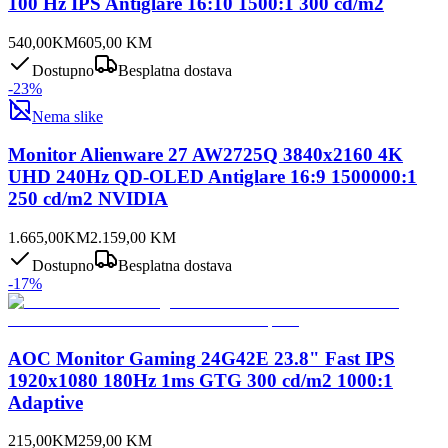
100 Hz IPS Antiglare 16:10 1500:1 300 cd/m2
540,00
KM
605,00
KM
Dostupno
Besplatna dostava
-
23
%
Nema slike
Monitor Alienware 27 AW2725Q 3840x2160 4K
UHD 240Hz QD-OLED Antiglare 16:9 1500000:1
250 cd/m2 NVIDIA
1.665,00
KM
2.159,00
KM
Dostupno
Besplatna dostava
-
17
%
AOC Monitor Gaming 24G42E 23.8" Fast IPS
1920x1080 180Hz 1ms GTG 300 cd/m2 1000:1
Adaptive
215,00
KM
259,00
KM