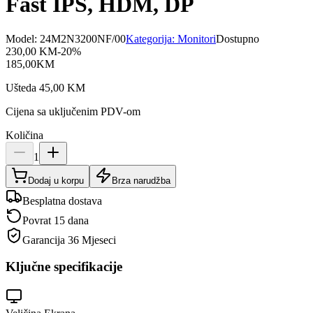
Fast IPS, HDM, DP
Model:
24M2N3200NF/00
Kategorija:
Monitori
Dostupno
230,00
KM
-
20
%
185,00
KM
Ušteda
45,00
KM
Cijena sa uključenim PDV-om
Količina
1
Dodaj u korpu
Brza narudžba
Besplatna dostava
Povrat 15 dana
Garancija
36 Mjeseci
Ključne specifikacije