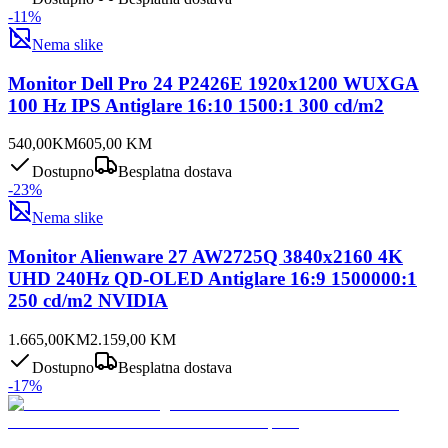
-
11
%
Nema slike
Monitor Dell Pro 24 P2426E 1920x1200 WUXGA
100 Hz IPS Antiglare 16:10 1500:1 300 cd/m2
540,00
KM
605,00
KM
Dostupno
Besplatna dostava
-
23
%
Nema slike
Monitor Alienware 27 AW2725Q 3840x2160 4K
UHD 240Hz QD-OLED Antiglare 16:9 1500000:1
250 cd/m2 NVIDIA
1.665,00
KM
2.159,00
KM
Dostupno
Besplatna dostava
-
17
%