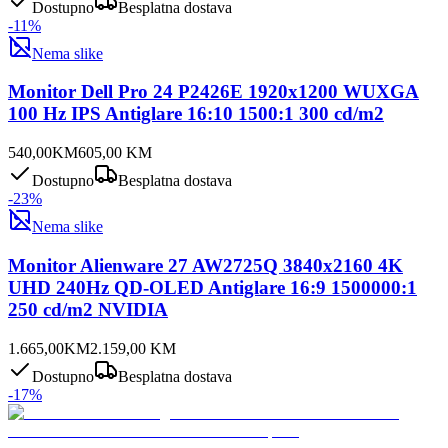
Dostupno
Besplatna dostava
-
11
%
Nema slike
Monitor Dell Pro 24 P2426E 1920x1200 WUXGA
100 Hz IPS Antiglare 16:10 1500:1 300 cd/m2
540,00
KM
605,00
KM
Dostupno
Besplatna dostava
-
23
%
Nema slike
Monitor Alienware 27 AW2725Q 3840x2160 4K
UHD 240Hz QD-OLED Antiglare 16:9 1500000:1
250 cd/m2 NVIDIA
1.665,00
KM
2.159,00
KM
Dostupno
Besplatna dostava
-
17
%