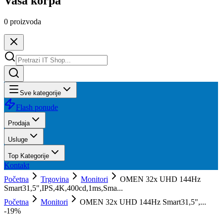
Vaša korpa
0
proizvoda
Sve kategorije
Flash ponude
Prodaja
Usluge
Top Kategorije
Kontakt
Početna
Trgovina
Monitori
OMEN 32x UHD 144Hz
Smart31,5",IPS,4K,400cd,1ms,Sma...
Početna
Monitori
OMEN 32x UHD 144Hz Smart31,5",...
-
19
%