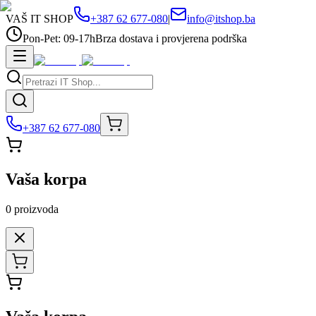
VAŠ IT SHOP
+387 62 677-080
|
info@itshop.ba
Pon-Pet: 09-17h
Brza dostava i provjerena podrška
+387 62 677-080
Vaša korpa
0
proizvoda