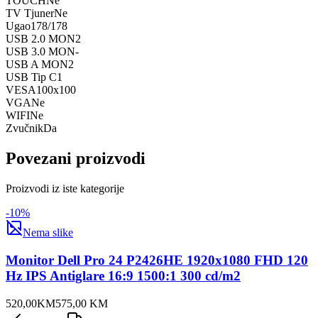
TOUCH
Ne
TV Tjuner
Ne
Ugao
178/178
USB 2.0 MON
2
USB 3.0 MON
-
USB A MON
2
USB Tip C
1
VESA
100x100
VGA
Ne
WIFI
Ne
Zvučnik
Da
Povezani proizvodi
Proizvodi iz iste kategorije
-
10
%
Nema slike
Monitor Dell Pro 24 P2426HE 1920x1080 FHD 120
Hz IPS Antiglare 16:9 1500:1 300 cd/m2
520,00
KM
575,00
KM