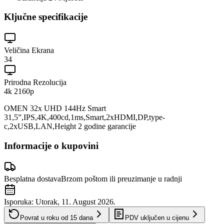
Ključne specifikacije
Veličina Ekrana
34
Prirodna Rezolucija
4k 2160p
OMEN 32x UHD 144Hz Smart
31,5”,IPS,4K,400cd,1ms,Smart,2xHDMI,DP,type-
c,2xUSB,LAN,Height 2 godine garancije
Informacije o kupovini
Besplatna dostava
Brzom poštom ili preuzimanje u radnji
Isporuka:
Utorak, 11. August 2026.
Povrat u roku od
15
dana
PDV uključen u cijenu