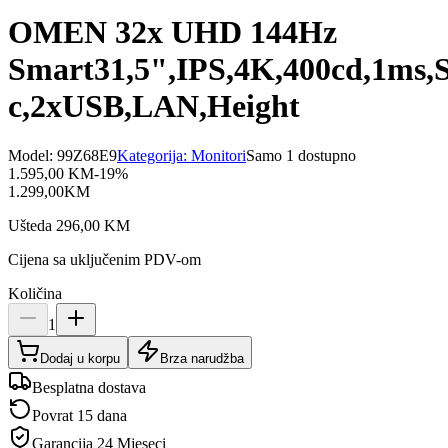
OMEN 32x UHD 144Hz
Smart31,5",IPS,4K,400cd,1ms,
c,2xUSB,LAN,Height
Model:
99Z68E9
Kategorija:
Monitori
Samo 1 dostupno
1.595,00
KM
-
19
%
1.299,00
KM
Ušteda
296,00
KM
Cijena sa uključenim PDV-om
Količina
1
Dodaj u korpu
Brza narudžba
Besplatna dostava
Povrat 15 dana
Garancija
24 Mjeseci