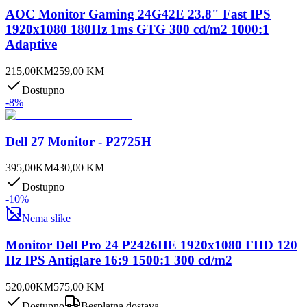
AOC Monitor Gaming 24G42E 23.8" Fast IPS
1920x1080 180Hz 1ms GTG 300 cd/m2 1000:1
Adaptive
215,00
KM
259,00
KM
Dostupno
-
8
%
Dell 27 Monitor - P2725H
395,00
KM
430,00
KM
Dostupno
-
10
%
Nema slike
Monitor Dell Pro 24 P2426HE 1920x1080 FHD 120
Hz IPS Antiglare 16:9 1500:1 300 cd/m2
520,00
KM
575,00
KM
Dostupno
Besplatna dostava