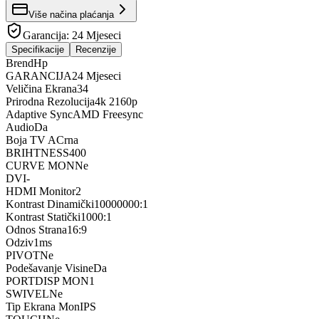
Više načina plaćanja
Garancija:
24 Mjeseci
Specifikacije
Recenzije
Brend
Hp
GARANCIJA
24 Mjeseci
Veličina Ekrana
34
Prirodna Rezolucija
4k 2160p
Adaptive Sync
AMD Freesync
Audio
Da
Boja TV A
Crna
BRIHTNESS
400
CURVE MON
Ne
DVI
-
HDMI Monitor
2
Kontrast Dinamički
10000000:1
Kontrast Statički
1000:1
Odnos Strana
16:9
Odziv
1ms
PIVOT
Ne
Podešavanje Visine
Da
PORTDISP MON
1
SWIVEL
Ne
Tip Ekrana Mon
IPS