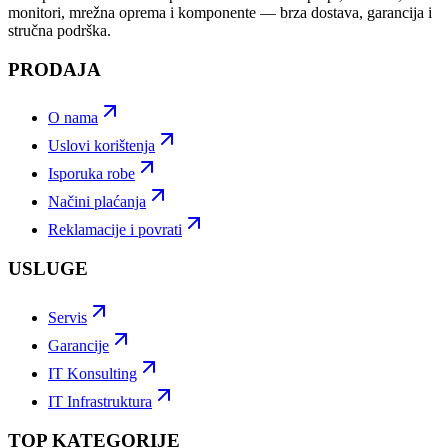
monitori, mrežna oprema i komponente — brza dostava, garancija i
stručna podrška.
PRODAJA
O nama
Uslovi korištenja
Isporuka robe
Načini plaćanja
Reklamacije i povrati
USLUGE
Servis
Garancije
IT Konsulting
IT Infrastruktura
TOP KATEGORIJE