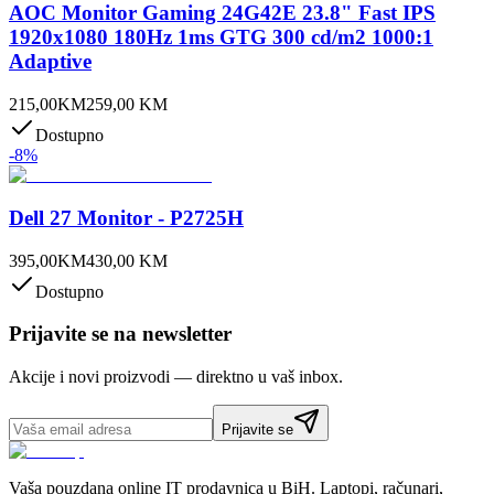
AOC Monitor Gaming 24G42E 23.8" Fast IPS
1920x1080 180Hz 1ms GTG 300 cd/m2 1000:1
Adaptive
215,00
KM
259,00
KM
Dostupno
-
8
%
Dell 27 Monitor - P2725H
395,00
KM
430,00
KM
Dostupno
Prijavite se na newsletter
Akcije i novi proizvodi — direktno u vaš inbox.
Prijavite se
Vaša pouzdana online IT prodavnica u BiH. Laptopi, računari,