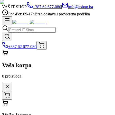
VAŠ IT SHOP
+387 62 677-080
|
info@itshop.ba
Pon-Pet: 09-17h
Brza dostava i provjerena podrška
+387 62 677-080
Vaša korpa
0
proizvoda