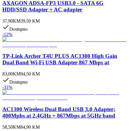
AXAGON ADSA-FP3 USB3.0 - SATA 6G
HDD/SSD Adapter + AC adapter
37,90
KM
39,50
KM
Dostupno
-
12
%
TP-Link Archer T4U PLUS AC1300 High Gain
Dual Band Wi-Fi USB Adapter 867 Mbps at
83,00
KM
94,50
KM
Dostupno
-
31
%
AC1300 Wireless Dual Band USB 3.0 Adapter;
400Mpbs at 2.4GHz + 867Mbps at 5GHz band
58,50
KM
84,90
KM