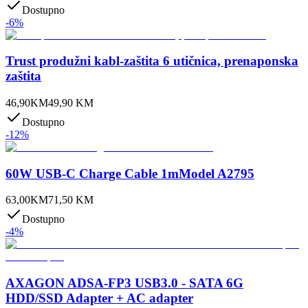
Dostupno
-
6
%
Trust produžni kabl-zaštita 6 utičnica, prenaponska
zaštita
46,90
KM
49,90
KM
Dostupno
-
12
%
60W USB-C Charge Cable 1mModel A2795
63,00
KM
71,50
KM
Dostupno
-
4
%
AXAGON ADSA-FP3 USB3.0 - SATA 6G
HDD/SSD Adapter + AC adapter