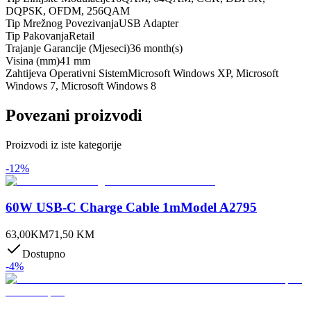
DQPSK, OFDM, 256QAM
Tip Mrežnog Povezivanja
USB Adapter
Tip Pakovanja
Retail
Trajanje Garancije (Mjeseci)
36 month(s)
Visina (mm)
41 mm
Zahtijeva Operativni Sistem
Microsoft Windows XP, Microsoft
Windows 7, Microsoft Windows 8
Povezani proizvodi
Proizvodi iz iste kategorije
-
12
%
60W USB-C Charge Cable 1mModel A2795
63,00
KM
71,50
KM
Dostupno
-
4
%