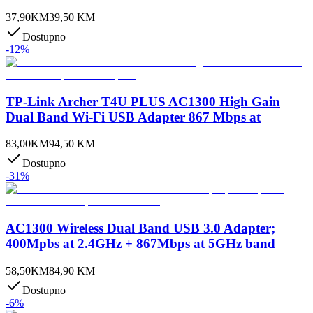
37,90
KM
39,50
KM
Dostupno
-
12
%
TP-Link Archer T4U PLUS AC1300 High Gain
Dual Band Wi-Fi USB Adapter 867 Mbps at
83,00
KM
94,50
KM
Dostupno
-
31
%
AC1300 Wireless Dual Band USB 3.0 Adapter;
400Mpbs at 2.4GHz + 867Mbps at 5GHz band
58,50
KM
84,90
KM
Dostupno
-
6
%