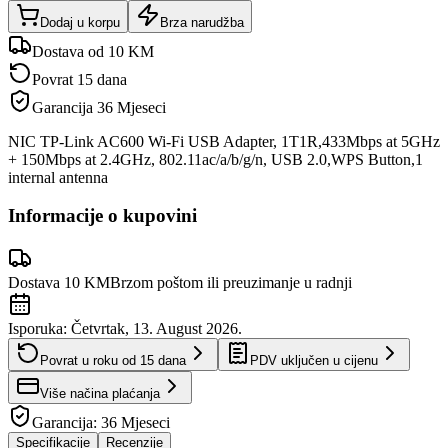
Dodaj u korpu
Brza narudžba
Dostava od 10 KM
Povrat 15 dana
Garancija
36 Mjeseci
NIC TP-Link AC600 Wi-Fi USB Adapter, 1T1R,433Mbps at 5GHz
+ 150Mbps at 2.4GHz, 802.11ac/a/b/g/n, USB 2.0,WPS Button,1
internal antenna
Informacije o kupovini
Dostava 10 KM
Brzom poštom ili preuzimanje u radnji
Isporuka:
Četvrtak, 13. August 2026.
Povrat u roku od
15
dana
PDV uključen u cijenu
Više načina plaćanja
Garancija:
36 Mjeseci
Specifikacije
Recenzije