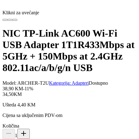
Klikni za uvećanje
NIC TP-Link AC600 Wi-Fi
USB Adapter 1T1R433Mbps at
5GHz + 150Mbps at 2.4GHz
802.11ac/a/b/g/n USB
Model:
ARCHER-T2U
Kategorija:
Adapteri
Dostupno
38,90
KM
-
11
%
34,50
KM
Ušteda
4,40
KM
Cijena sa uključenim PDV-om
Količina
1