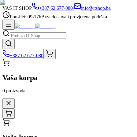
VAŠ IT SHOP
+387 62 677-080
|
info@itshop.ba
Pon-Pet: 09-17h
Brza dostava i provjerena podrška
+387 62 677-080
Vaša korpa
0
proizvoda