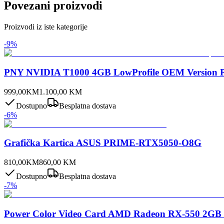
Povezani proizvodi
Proizvodi iz iste kategorije
-
9
%
PNY NVIDIA T1000 4GB LowProfile OEM Version PC
999,00
KM
1.100,00
KM
Dostupno
Besplatna dostava
-
6
%
Grafička Kartica ASUS PRIME-RTX5050-O8G
810,00
KM
860,00
KM
Dostupno
Besplatna dostava
-
7
%
Power Color Video Card AMD Radeon RX-550 2GB 