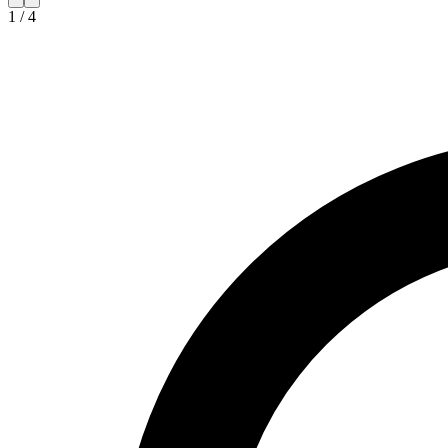
1
/
4