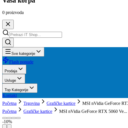
Vaša korpa
0
proizvoda
Sve kategorije
Flash ponude
Prodaja
Usluge
Top Kategorije
Kontakt
Početna
Trgovina
Grafičke kartice
MSI nVidia GeForce R
Početna
Grafičke kartice
MSI nVidia GeForce RTX 5060 Ve...
-
10
%