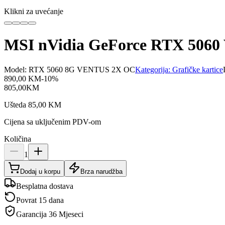
Klikni za uvećanje
MSI nVidia GeForce RTX 5060
Model:
RTX 5060 8G VENTUS 2X OC
Kategorija:
Grafičke kartice
890,00
KM
-
10
%
805,00
KM
Ušteda
85,00
KM
Cijena sa uključenim PDV-om
Količina
1
Dodaj u korpu
Brza narudžba
Besplatna dostava
Povrat 15 dana
Garancija
36 Mjeseci