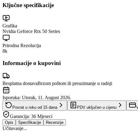
Ključne specifikacije
Grafika
Nvidia Geforce Rtx 50 Series
Prirodna Rezolucija
8k
Informacije o kupovini
Besplatna dostava
Brzom poštom ili preuzimanje u radnji
Isporuka:
Utorak, 11. August 2026.
Povrat u roku od
15
dana
PDV uključen u cijenu
V
Garancija:
36 Mjeseci
Opis
Specifikacije
Recenzije
Učitavanje...