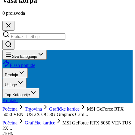
Vaša korpa
0
proizvoda
Sve kategorije
Flash ponude
Prodaja
Usluge
Top Kategorije
Kontakt
Početna
Trgovina
Grafičke kartice
MSI GeForce RTX
5050 VENTUS 2X OC 8G Graphics Card...
Početna
Grafičke kartice
MSI GeForce RTX 5050 VENTUS
2X...
-
10
%