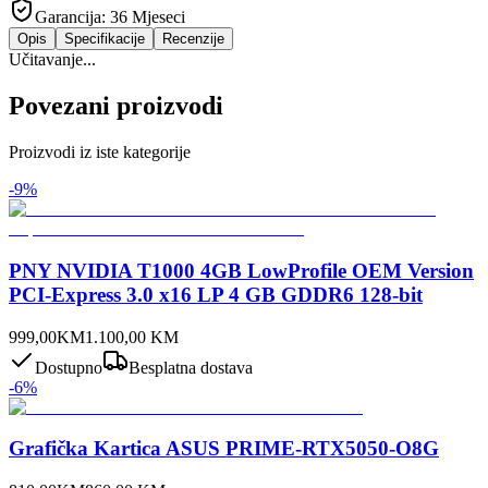
Garancija:
36 Mjeseci
Opis
Specifikacije
Recenzije
Učitavanje...
Povezani proizvodi
Proizvodi iz iste kategorije
-
9
%
PNY NVIDIA T1000 4GB LowProfile OEM Version
PCI-Express 3.0 x16 LP 4 GB GDDR6 128-bit
999,00
KM
1.100,00
KM
Dostupno
Besplatna dostava
-
6
%
Grafička Kartica ASUS PRIME-RTX5050-O8G