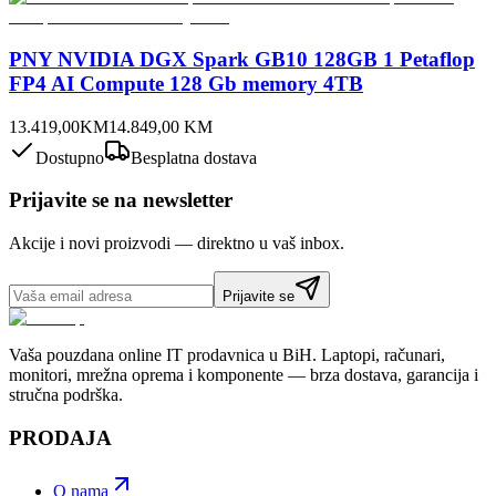
PNY NVIDIA DGX Spark GB10 128GB 1 Petaflop
FP4 AI Compute 128 Gb memory 4TB
13.419,00
KM
14.849,00
KM
Dostupno
Besplatna dostava
Prijavite se na newsletter
Akcije i novi proizvodi — direktno u vaš inbox.
Prijavite se
Vaša pouzdana online IT prodavnica u BiH. Laptopi, računari,
monitori, mrežna oprema i komponente — brza dostava, garancija i
stručna podrška.
PRODAJA
O nama