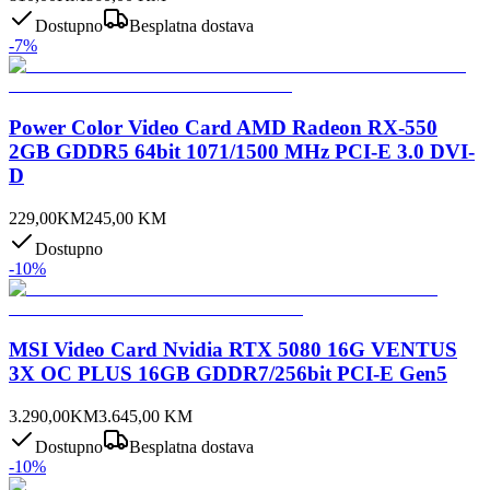
Dostupno
Besplatna dostava
-
7
%
Power Color Video Card AMD Radeon RX-550
2GB GDDR5 64bit 1071/1500 MHz PCI-E 3.0 DVI-
D
229,00
KM
245,00
KM
Dostupno
-
10
%
MSI Video Card Nvidia RTX 5080 16G VENTUS
3X OC PLUS 16GB GDDR7/256bit PCI-E Gen5
3.290,00
KM
3.645,00
KM
Dostupno
Besplatna dostava
-
10
%