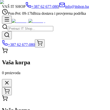
VAŠ IT SHOP
+387 62 677-080
|
info@itshop.ba
Pon-Pet: 09-17h
Brza dostava i provjerena podrška
+387 62 677-080
Vaša korpa
0
proizvoda