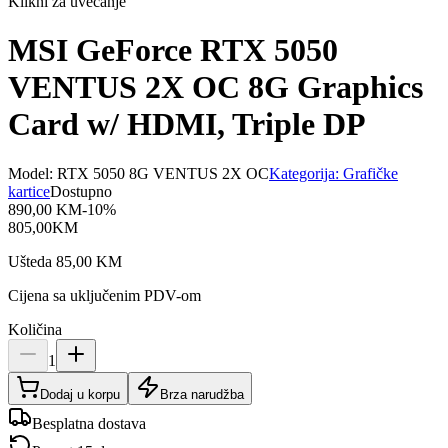
Klikni za uvećanje
MSI GeForce RTX 5050
VENTUS 2X OC 8G Graphics
Card w/ HDMI, Triple DP
Model:
RTX 5050 8G VENTUS 2X OC
Kategorija:
Grafičke
kartice
Dostupno
890,00
KM
-
10
%
805,00
KM
Ušteda
85,00
KM
Cijena sa uključenim PDV-om
Količina
1
Dodaj u korpu
Brza narudžba
Besplatna dostava