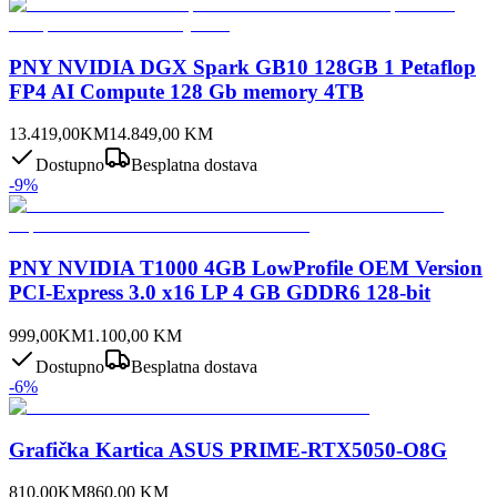
PNY NVIDIA DGX Spark GB10 128GB 1 Petaflop
FP4 AI Compute 128 Gb memory 4TB
13.419,00
KM
14.849,00
KM
Dostupno
Besplatna dostava
-
9
%
PNY NVIDIA T1000 4GB LowProfile OEM Version
PCI-Express 3.0 x16 LP 4 GB GDDR6 128-bit
999,00
KM
1.100,00
KM
Dostupno
Besplatna dostava
-
6
%
Grafička Kartica ASUS PRIME-RTX5050-O8G
810,00
KM
860,00
KM