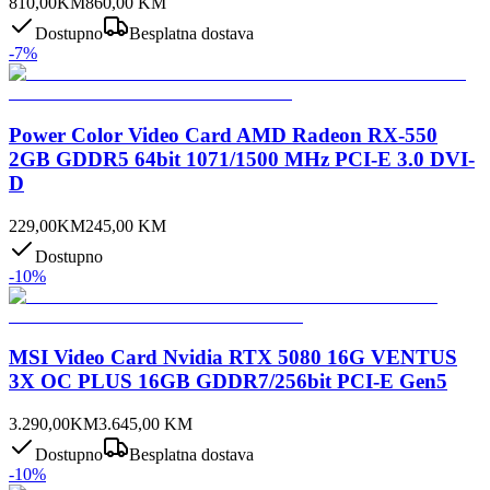
810,00
KM
860,00
KM
Dostupno
Besplatna dostava
-
7
%
Power Color Video Card AMD Radeon RX-550
2GB GDDR5 64bit 1071/1500 MHz PCI-E 3.0 DVI-
D
229,00
KM
245,00
KM
Dostupno
-
10
%
MSI Video Card Nvidia RTX 5080 16G VENTUS
3X OC PLUS 16GB GDDR7/256bit PCI-E Gen5
3.290,00
KM
3.645,00
KM
Dostupno
Besplatna dostava
-
10
%