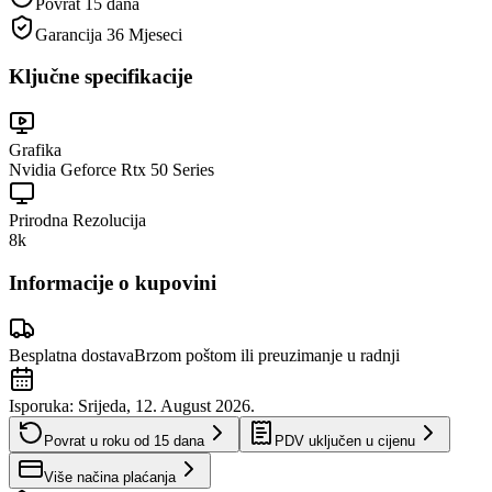
Povrat 15 dana
Garancija
36 Mjeseci
Ključne specifikacije
Grafika
Nvidia Geforce Rtx 50 Series
Prirodna Rezolucija
8k
Informacije o kupovini
Besplatna dostava
Brzom poštom ili preuzimanje u radnji
Isporuka:
Srijeda, 12. August 2026.
Povrat u roku od
15
dana
PDV uključen u cijenu
Više načina plaćanja