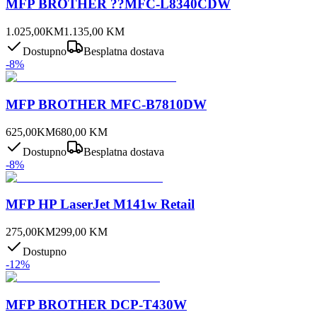
MFP BROTHER ??MFC-L8340CDW
1.025,00
KM
1.135,00
KM
Dostupno
Besplatna dostava
-
8
%
MFP BROTHER MFC-B7810DW
625,00
KM
680,00
KM
Dostupno
Besplatna dostava
-
8
%
MFP HP LaserJet M141w Retail
275,00
KM
299,00
KM
Dostupno
-
12
%
MFP BROTHER DCP-T430W