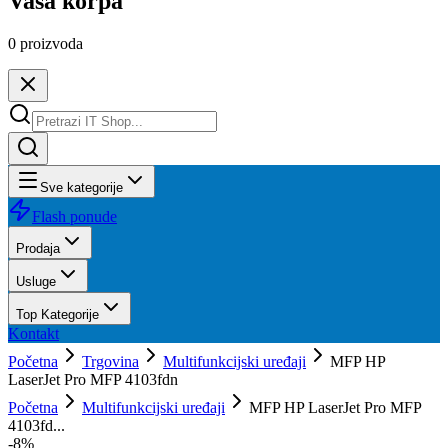
Vaša korpa
0
proizvoda
Sve kategorije
Flash ponude
Prodaja
Usluge
Top Kategorije
Kontakt
Početna
Trgovina
Multifunkcijski uređaji
MFP HP
LaserJet Pro MFP 4103fdn
Početna
Multifunkcijski uređaji
MFP HP LaserJet Pro MFP
4103fd...
-
8
%