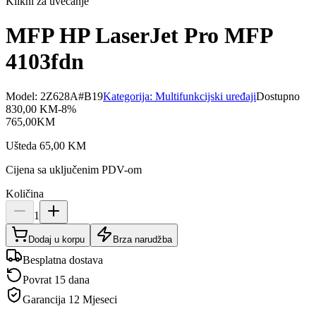
Klikni za uvećanje
MFP HP LaserJet Pro MFP
4103fdn
Model:
2Z628A#B19
Kategorija:
Multifunkcijski uređaji
Dostupno
830,00
KM
-
8
%
765,00
KM
Ušteda
65,00
KM
Cijena sa uključenim PDV-om
Količina
1
Dodaj u korpu
Brza narudžba
Besplatna dostava
Povrat 15 dana
Garancija
12 Mjeseci