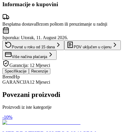
Informacije o kupovini
Besplatna dostava
Brzom poštom ili preuzimanje u radnji
Isporuka:
Utorak, 11. August 2026.
Povrat u roku od
15
dana
PDV uključen u cijenu
Više načina plaćanja
Garancija:
12 Mjeseci
Specifikacije
Recenzije
Brend
Hp
GARANCIJA
12 Mjeseci
Povezani proizvodi
Proizvodi iz iste kategorije
-
10
%