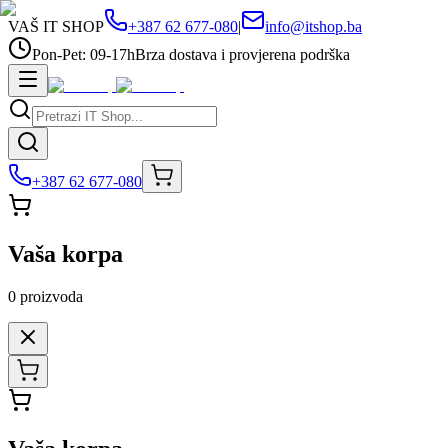
VAŠ IT SHOP
+387 62 677-080
|
info@itshop.ba
Pon-Pet: 09-17h
Brza dostava i provjerena podrška
+387 62 677-080
Vaša korpa
0
proizvoda