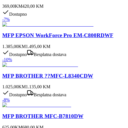
369,00
KM
420,00
KM
Dostupno
-
7
%
MFP EPSON WorkForce Pro EM-C800RDWF
1.385,00
KM
1.495,00
KM
Dostupno
Besplatna dostava
-
10
%
MFP BROTHER ??MFC-L8340CDW
1.025,00
KM
1.135,00
KM
Dostupno
Besplatna dostava
-
8
%
MFP BROTHER MFC-B7810DW
625,00
KM
680,00
KM