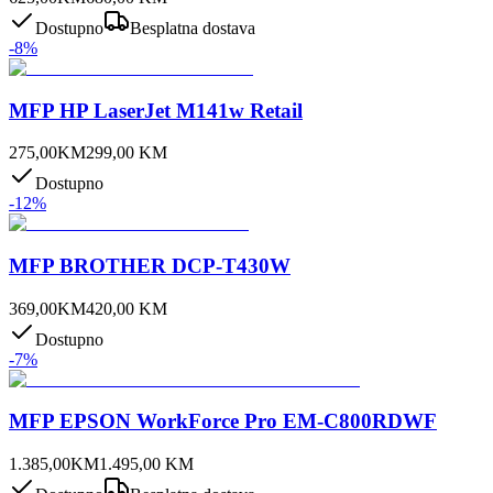
Dostupno
Besplatna dostava
-
8
%
MFP HP LaserJet M141w Retail
275,00
KM
299,00
KM
Dostupno
-
12
%
MFP BROTHER DCP-T430W
369,00
KM
420,00
KM
Dostupno
-
7
%
MFP EPSON WorkForce Pro EM-C800RDWF
1.385,00
KM
1.495,00
KM