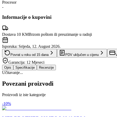
Procesor
-
Informacije o kupovini
Dostava 10 KM
Brzom poštom ili preuzimanje u radnji
Isporuka:
Srijeda, 12. August 2026.
Povrat u roku od
15
dana
PDV uključen u cijenu
V
Garancija:
12 Mjeseci
Opis
Specifikacije
Recenzije
Učitavanje...
Povezani proizvodi
Proizvodi iz iste kategorije
-
10
%