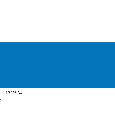
ank L3276 A4
4