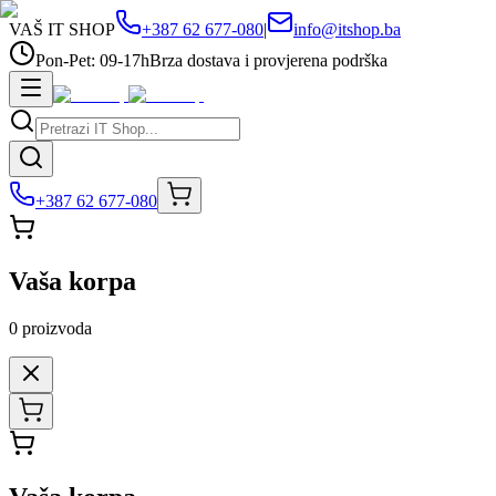
VAŠ IT SHOP
+387 62 677-080
|
info@itshop.ba
Pon-Pet: 09-17h
Brza dostava i provjerena podrška
+387 62 677-080
Vaša korpa
0
proizvoda