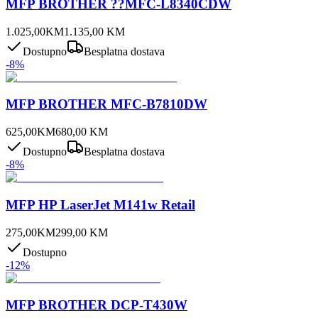
MFP BROTHER ??MFC-L8340CDW
1.025,00
KM
1.135,00
KM
Dostupno
Besplatna dostava
-
8
%
MFP BROTHER MFC-B7810DW
625,00
KM
680,00
KM
Dostupno
Besplatna dostava
-
8
%
MFP HP LaserJet M141w Retail
275,00
KM
299,00
KM
Dostupno
-
12
%
MFP BROTHER DCP-T430W