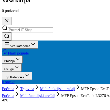
Vaša korpa
0
proizvoda
Sve kategorije
Flash ponude
Prodaja
Usluge
Top Kategorije
Kontakt
Početna
Trgovina
Multifunkcijski uređaji
MFP Epson EcoT
Početna
Multifunkcijski uređaji
MFP Epson EcoTank L3276 A
-
8
%