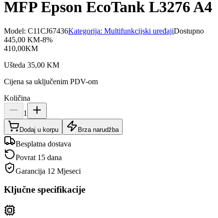
MFP Epson EcoTank L3276 A4
Model:
C11CJ67436
Kategorija:
Multifunkcijski uređaji
Dostupno
445,00
KM
-
8
%
410,00
KM
Ušteda
35,00
KM
Cijena sa uključenim PDV-om
Količina
1
Dodaj u korpu
Brza narudžba
Besplatna dostava
Povrat 15 dana
Garancija
12 Mjeseci
Ključne specifikacije