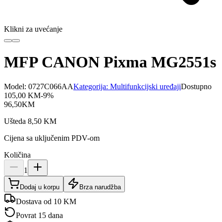
Klikni za uvećanje
MFP CANON Pixma MG2551s
Model:
0727C066AA
Kategorija:
Multifunkcijski uređaji
Dostupno
105,00
KM
-
9
%
96,50
KM
Ušteda
8,50
KM
Cijena sa uključenim PDV-om
Količina
1
Dodaj u korpu
Brza narudžba
Dostava od 10 KM
Povrat 15 dana