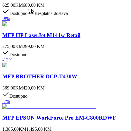
625,00
KM
680,00
KM
Dostupno
Besplatna dostava
-
8
%
MFP HP LaserJet M141w Retail
275,00
KM
299,00
KM
Dostupno
-
12
%
MFP BROTHER DCP-T430W
369,00
KM
420,00
KM
Dostupno
-
7
%
MFP EPSON WorkForce Pro EM-C800RDWF
1.385,00
KM
1.495,00
KM