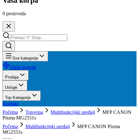
Vaša korpa
0
proizvoda
Sve kategorije
Flash ponude
Prodaja
Usluge
Top Kategorije
Kontakt
Početna
Trgovina
Multifunkcijski uređaji
MFP CANON
Pixma MG2551s
Početna
Multifunkcijski uređaji
MFP CANON Pixma
MG2551s