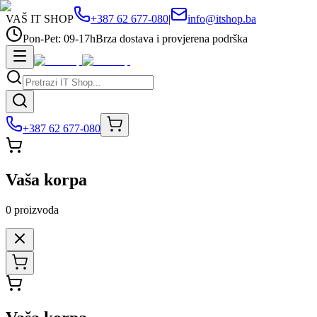
VAŠ IT SHOP
+387 62 677-080
|
info@itshop.ba
Pon-Pet: 09-17h
Brza dostava i provjerena podrška
+387 62 677-080
Vaša korpa
0
proizvoda