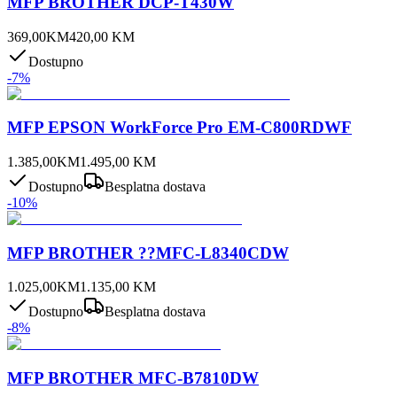
MFP BROTHER DCP-T430W
369,00
KM
420,00
KM
Dostupno
-
7
%
MFP EPSON WorkForce Pro EM-C800RDWF
1.385,00
KM
1.495,00
KM
Dostupno
Besplatna dostava
-
10
%
MFP BROTHER ??MFC-L8340CDW
1.025,00
KM
1.135,00
KM
Dostupno
Besplatna dostava
-
8
%
MFP BROTHER MFC-B7810DW