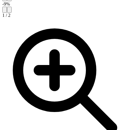
-
9
%
1
/
2