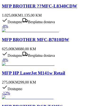
MFP BROTHER ??MFC-L8340CDW
1.025,00
KM
1.135,00
KM
Dostupno
Besplatna dostava
-
8
%
MFP BROTHER MFC-B7810DW
625,00
KM
680,00
KM
Dostupno
Besplatna dostava
-
8
%
MFP HP LaserJet M141w Retail
275,00
KM
299,00
KM
Dostupno
-
12
%