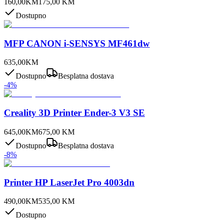
160,00
KM
175,00
KM
Dostupno
MFP CANON i-SENSYS MF461dw
635,00
KM
Dostupno
Besplatna dostava
-
4
%
Creality 3D Printer Ender-3 V3 SE
645,00
KM
675,00
KM
Dostupno
Besplatna dostava
-
8
%
Printer HP LaserJet Pro 4003dn
490,00
KM
535,00
KM
Dostupno