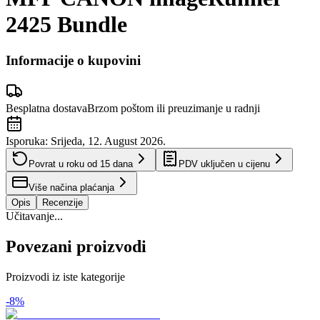
2425 Bundle
Informacije o kupovini
Besplatna dostava
Brzom poštom ili preuzimanje u radnji
Isporuka:
Srijeda, 12. August 2026.
Povrat u roku od
15
dana
PDV uključen u cijenu
Više načina plaćanja
Opis
Recenzije
Učitavanje...
Povezani proizvodi
Proizvodi iz iste kategorije
-
8
%