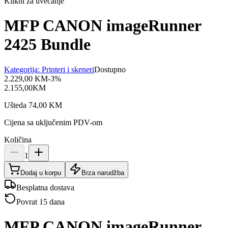
Klikni za uvećanje
MFP CANON imageRunner
2425 Bundle
Kategorija:
Printeri i skeneri
Dostupno
2.229,00
KM
-
3
%
2.155,00
KM
Ušteda
74,00
KM
Cijena sa uključenim PDV-om
Količina
1
Dodaj u korpu
Brza narudžba
Besplatna dostava
Povrat 15 dana
MFP CANON imageRunner