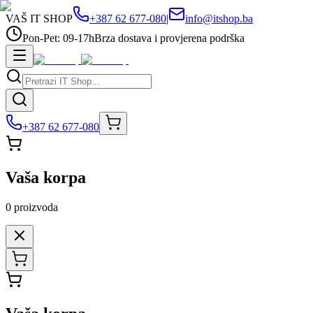
VAŠ IT SHOP
+387 62 677-080
|
info@itshop.ba
Pon-Pet: 09-17h
Brza dostava i provjerena podrška
+387 62 677-080
Vaša korpa
0
proizvoda