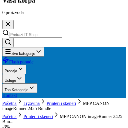
Vaša korpa
0
proizvoda
Sve kategorije
Flash ponude
Prodaja
Usluge
Top Kategorije
Kontakt
Početna
Trgovina
Printeri i skeneri
MFP CANON
imageRunner 2425 Bundle
Početna
Printeri i skeneri
MFP CANON imageRunner 2425
Bun...
-
3
%