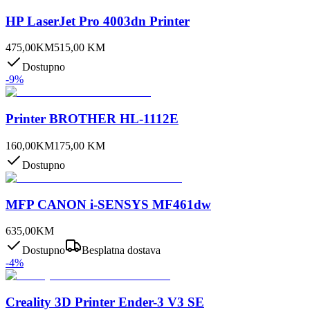
HP LaserJet Pro 4003dn Printer
475,00
KM
515,00
KM
Dostupno
-
9
%
Printer BROTHER HL-1112E
160,00
KM
175,00
KM
Dostupno
MFP CANON i-SENSYS MF461dw
635,00
KM
Dostupno
Besplatna dostava
-
4
%
Creality 3D Printer Ender-3 V3 SE