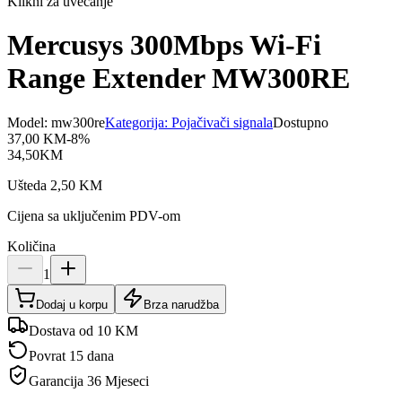
Klikni za uvećanje
Mercusys 300Mbps Wi-Fi
Range Extender MW300RE
Model:
mw300re
Kategorija:
Pojačivači signala
Dostupno
37,00
KM
-
8
%
34,50
KM
Ušteda
2,50
KM
Cijena sa uključenim PDV-om
Količina
1
Dodaj u korpu
Brza narudžba
Dostava od 10 KM
Povrat 15 dana
Garancija
36 Mjeseci