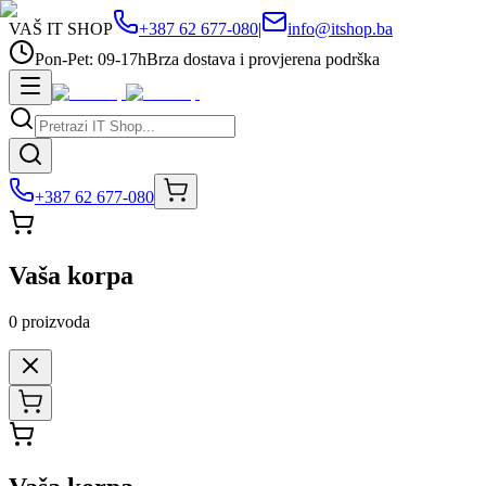
VAŠ IT SHOP
+387 62 677-080
|
info@itshop.ba
Pon-Pet: 09-17h
Brza dostava i provjerena podrška
+387 62 677-080
Vaša korpa
0
proizvoda