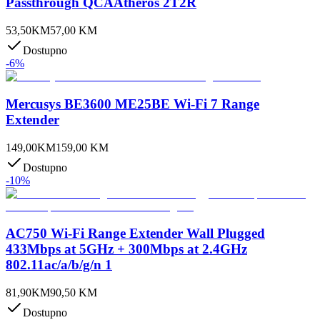
Passthrough QCAAtheros 2T2R
53,50
KM
57,00
KM
Dostupno
-
6
%
Mercusys BE3600 ME25BE Wi-Fi 7 Range
Extender
149,00
KM
159,00
KM
Dostupno
-
10
%
AC750 Wi-Fi Range Extender Wall Plugged
433Mbps at 5GHz + 300Mbps at 2.4GHz
802.11ac/a/b/g/n 1
81,90
KM
90,50
KM
Dostupno