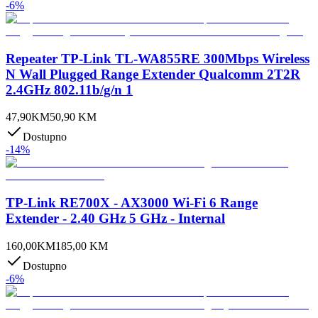
-
6
%
Repeater TP-Link TL-WA855RE 300Mbps Wireless
N Wall Plugged Range Extender Qualcomm 2T2R
2.4GHz 802.11b/g/n 1
47,90
KM
50,90
KM
Dostupno
-
14
%
TP-Link RE700X - AX3000 Wi-Fi 6 Range
Extender - 2.40 GHz 5 GHz - Internal
160,00
KM
185,00
KM
Dostupno
-
6
%