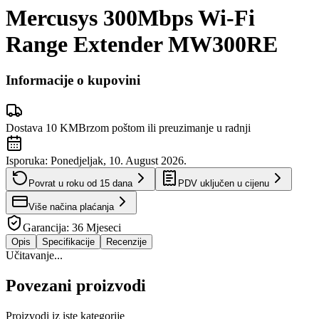
Mercusys 300Mbps Wi-Fi
Range Extender MW300RE
Informacije o kupovini
Dostava 10 KM
Brzom poštom ili preuzimanje u radnji
Isporuka:
Ponedjeljak, 10. August 2026.
Povrat u roku od
15
dana
PDV uključen u cijenu
Više načina plaćanja
Garancija:
36 Mjeseci
Opis
Specifikacije
Recenzije
Učitavanje...
Povezani proizvodi
Proizvodi iz iste kategorije