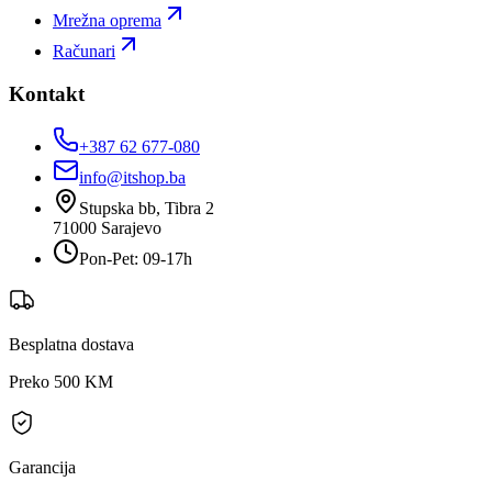
Mrežna oprema
Računari
Kontakt
+387 62 677-080
info@itshop.ba
Stupska bb, Tibra 2
71000
Sarajevo
Pon-Pet: 09-17h
Besplatna dostava
Preko 500 KM
Garancija