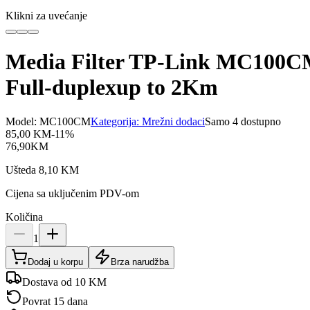
Klikni za uvećanje
Media Filter TP-Link MC100CM
Full-duplexup to 2Km
Model:
MC100CM
Kategorija:
Mrežni dodaci
Samo 4 dostupno
85,00
KM
-
11
%
76,90
KM
Ušteda
8,10
KM
Cijena sa uključenim PDV-om
Količina
1
Dodaj u korpu
Brza narudžba
Dostava od 10 KM
Povrat 15 dana