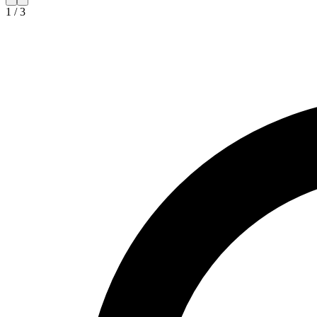
1
/
3