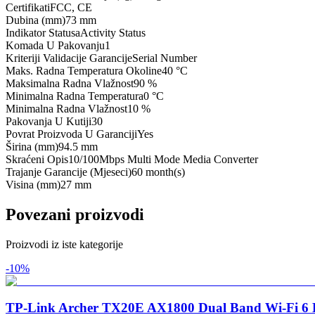
Certifikati
FCC, CE
Dubina (mm)
73 mm
Indikator Statusa
Activity Status
Komada U Pakovanju
1
Kriteriji Validacije Garancije
Serial Number
Maks. Radna Temperatura Okoline
40 °C
Maksimalna Radna Vlažnost
90 %
Minimalna Radna Temperatura
0 °C
Minimalna Radna Vlažnost
10 %
Pakovanja U Kutiji
30
Povrat Proizvoda U Garanciji
Yes
Širina (mm)
94.5 mm
Skraćeni Opis
10/100Mbps Multi Mode Media Converter
Trajanje Garancije (Mjeseci)
60 month(s)
Visina (mm)
27 mm
Povezani proizvodi
Proizvodi iz iste kategorije
-
10
%
TP-Link Archer TX20E AX1800 Dual Band Wi-Fi 6 B