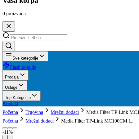
Vaša korpa
0
proizvoda
Sve kategorije
Flash ponude
Prodaja
Usluge
Top Kategorije
Kontakt
Početna
Trgovina
Mrežni dodaci
Media Filter TP-Link MC
Početna
Mrežni dodaci
Media Filter TP-Link MC100CM 1...
-
11
%