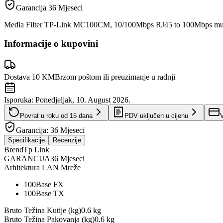
Garancija
36 Mjeseci
Media Filter TP-Link MC100CM, 10/100Mbps RJ45 to 100Mbps multi-
Informacije o kupovini
Dostava 10 KM
Brzom poštom ili preuzimanje u radnji
Isporuka:
Ponedjeljak, 10. August 2026.
Povrat u roku od
15
dana
PDV uključen u cijenu
V
Garancija:
36 Mjeseci
Specifikacije
Recenzije
Brend
Tp Link
GARANCIJA
36 Mjeseci
Arhitektura LAN Mreže
100Base FX
100Base TX
Bruto Težina Kutije (kg)
0.6 kg
Bruto Težina Pakovanja (kg)
0.6 kg