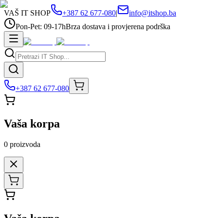
VAŠ IT SHOP
+387 62 677-080
|
info@itshop.ba
Pon-Pet: 09-17h
Brza dostava i provjerena podrška
+387 62 677-080
Vaša korpa
0
proizvoda