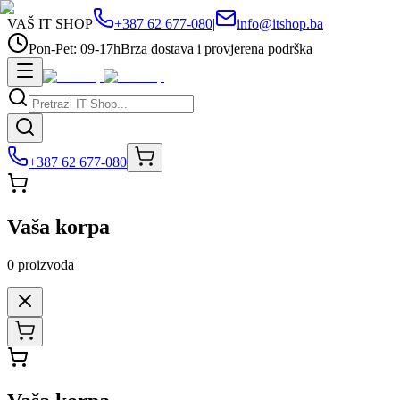
VAŠ IT SHOP
+387 62 677-080
|
info@itshop.ba
Pon-Pet: 09-17h
Brza dostava i provjerena podrška
+387 62 677-080
Vaša korpa
0
proizvoda