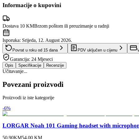
Informacije o kupovini
Dostava 10 KM
Brzom poštom ili preuzimanje u radnji
Isporuka:
Srijeda, 12. August 2026.
Povrat u roku od
15
dana
PDV uključen u cijenu
V
Garancija:
24 Mjeseci
Opis
Specifikacije
Recenzije
Učitavanje...
Povezani proizvodi
Proizvodi iz iste kategorije
-
6
%
LORGAR Noah 101 Gaming headset with microphone 3
50,90
KM
54,00
KM