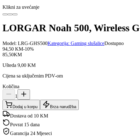
Klikni za uvećanje
LORGAR Noah 500, Wireless Ga
Model:
LRG-GHS500
Kategorija:
Gaming slušalice
Dostupno
94,50
KM
-
10
%
85,50
KM
Ušteda
9,00
KM
Cijena sa uključenim PDV-om
Količina
1
Dodaj u korpu
Brza narudžba
Dostava od 10 KM
Povrat 15 dana
Garancija
24 Mjeseci