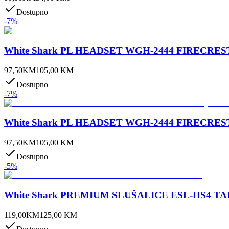
Dostupno
-
7
%
White Shark PL HEADSET WGH-2444 FIRECREST / 
97,50
KM
105,00
KM
Dostupno
-
7
%
White Shark PL HEADSET WGH-2444 FIRECREST / B
97,50
KM
105,00
KM
Dostupno
-
5
%
White Shark PREMIUM SLUŠALICE ESL-HS4 TA
119,00
KM
125,00
KM