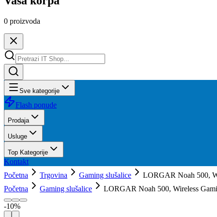
Vaša korpa
0
proizvoda
Sve kategorije
Flash ponude
Prodaja
Usluge
Top Kategorije
Kontakt
Početna
Trgovina
Gaming slušalice
LORGAR Noah 500, Wir
Početna
Gaming slušalice
LORGAR Noah 500, Wireless Gami.
-
10
%