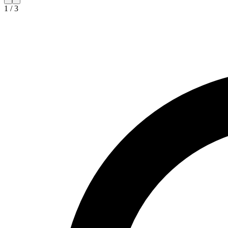
1
/
3