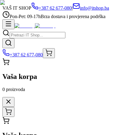
VAŠ IT SHOP
+387 62 677-080
|
info@itshop.ba
Pon-Pet: 09-17h
Brza dostava i provjerena podrška
+387 62 677-080
Vaša korpa
0
proizvoda