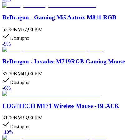
ReDragon - Gaming Miš Aatrox M811 RGB
52,90
KM
57,90
KM
Dostupno
-
9
%
ReDragon - Invader M719RGB Gaming Mouse
37,50
KM
41,00
KM
Dostupno
-
6
%
LOGITECH M171 Wireless Mouse - BLACK
31,90
KM
33,90
KM
Dostupno
-
10
%