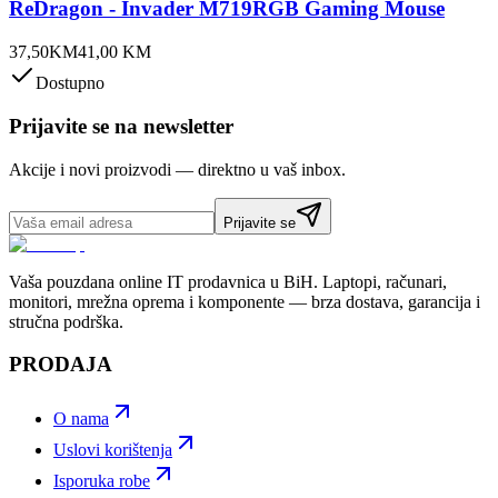
ReDragon - Invader M719RGB Gaming Mouse
37,50
KM
41,00
KM
Dostupno
Prijavite se na newsletter
Akcije i novi proizvodi — direktno u vaš inbox.
Prijavite se
Vaša pouzdana online IT prodavnica u BiH. Laptopi, računari,
monitori, mrežna oprema i komponente — brza dostava, garancija i
stručna podrška.
PRODAJA
O nama
Uslovi korištenja
Isporuka robe