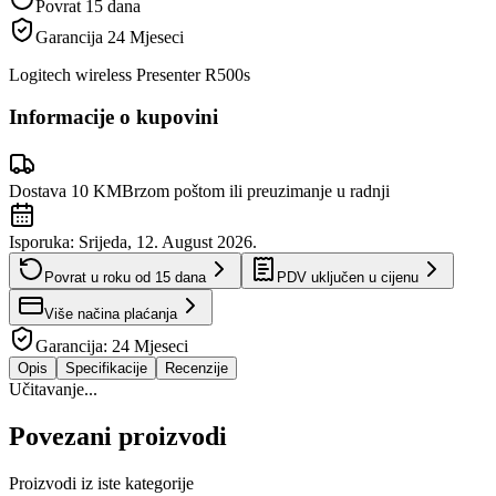
Povrat 15 dana
Garancija
24 Mjeseci
Logitech wireless Presenter R500s
Informacije o kupovini
Dostava 10 KM
Brzom poštom ili preuzimanje u radnji
Isporuka:
Srijeda, 12. August 2026.
Povrat u roku od
15
dana
PDV uključen u cijenu
Više načina plaćanja
Garancija:
24 Mjeseci
Opis
Specifikacije
Recenzije
Učitavanje...
Povezani proizvodi
Proizvodi iz iste kategorije