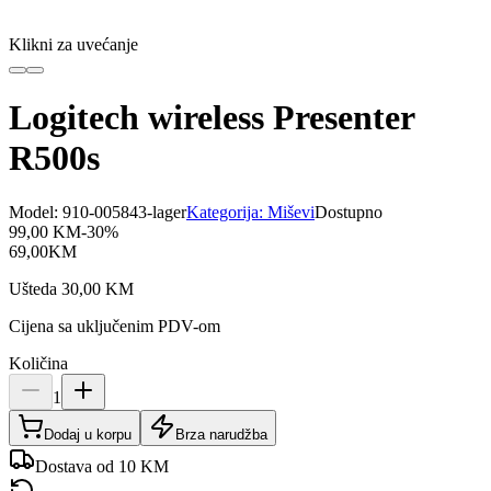
Klikni za uvećanje
Logitech wireless Presenter
R500s
Model:
910-005843-lager
Kategorija:
Miševi
Dostupno
99,00
KM
-
30
%
69,00
KM
Ušteda
30,00
KM
Cijena sa uključenim PDV-om
Količina
1
Dodaj u korpu
Brza narudžba
Dostava od 10 KM