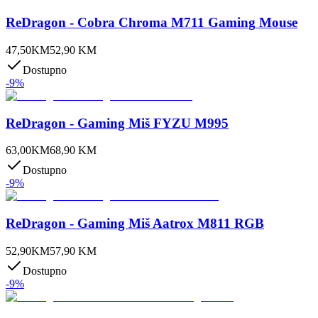
ReDragon - Cobra Chroma M711 Gaming Mouse
47,50
KM
52,90
KM
Dostupno
-
9
%
ReDragon - Gaming Miš FYZU M995
63,00
KM
68,90
KM
Dostupno
-
9
%
ReDragon - Gaming Miš Aatrox M811 RGB
52,90
KM
57,90
KM
Dostupno
-
9
%