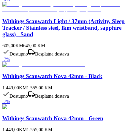
Withings Scanwatch Light / 37mm (Activity, Sleep
Tracker / Stainless steel, fkm wristband, sapphire
glass) - Sand
605,00
KM
645,00
KM
Dostupno
Besplatna dostava
-
7
%
Withings Scanwatch Nova 42mm - Black
1.449,00
KM
1.555,00
KM
Dostupno
Besplatna dostava
-
7
%
Withings Scanwatch Nova 42mm - Green
1.449,00
KM
1.555,00
KM