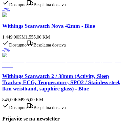
Dostupno
Besplatna dostava
-
7
%
Withings Scanwatch Nova 42mm - Blue
1.449,00
KM
1.555,00
KM
Dostupno
Besplatna dostava
-
7
%
Withings Scanwatch 2 / 38mm (Activity, Sleep
Tracker, ECG, Temperature, SPO2 / Stainless steel,
fkm wristband, sapphire glass) - Blue
845,00
KM
905,00
KM
Dostupno
Besplatna dostava
Prijavite se na newsletter