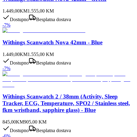
1.449,00
KM
1.555,00
KM
Dostupno
Besplatna dostava
-
7
%
Withings Scanwatch Nova 42mm - Blue
1.449,00
KM
1.555,00
KM
Dostupno
Besplatna dostava
-
7
%
Withings Scanwatch 2 / 38mm (Activity, Sleep
Tracker, ECG, Temperature, SPO2 / Stainless steel,
fkm wristband, sapphire glass) - Blue
845,00
KM
905,00
KM
Dostupno
Besplatna dostava
-
6
%