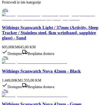
Proizvodi iz iste kategorije
-
6
%
Withings Scanwatch Light / 37mm (Activity, Sleep
Tracker / Stainless steel, fkm wristband, sapphire
glass) - Sand
605,00
KM
645,00
KM
Dostupno
Besplatna dostava
-
7
%
Withings Scanwatch Nova 42mm - Black
1.449,00
KM
1.555,00
KM
Dostupno
Besplatna dostava
-
7
%
Withings Scanwatch Nova 42mm - Green