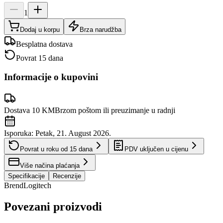
1
Dodaj u korpu
Brza narudžba
Besplatna dostava
Povrat 15 dana
Informacije o kupovini
Dostava 10 KM
Brzom poštom ili preuzimanje u radnji
Isporuka:
Petak, 21. August 2026.
Povrat u roku od
15
dana
PDV uključen u cijenu
Više načina plaćanja
Specifikacije
Recenzije
Brend
Logitech
Povezani proizvodi