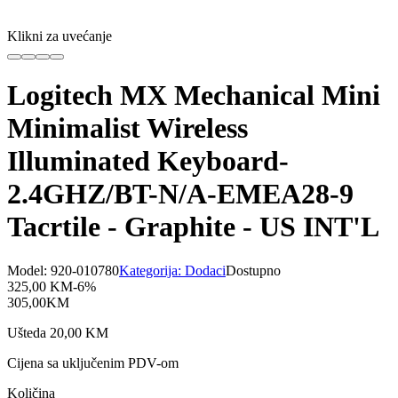
Klikni za uvećanje
Logitech MX Mechanical Mini
Minimalist Wireless
Illuminated Keyboard-
2.4GHZ/BT-N/A-EMEA28-9
Tacrtile - Graphite - US INT'L
Model:
920-010780
Kategorija:
Dodaci
Dostupno
325,00
KM
-
6
%
305,00
KM
Ušteda
20,00
KM
Cijena sa uključenim PDV-om
Količina