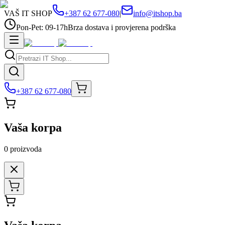
VAŠ IT SHOP
+387 62 677-080
|
info@itshop.ba
Pon-Pet: 09-17h
Brza dostava i provjerena podrška
+387 62 677-080
Vaša korpa
0
proizvoda