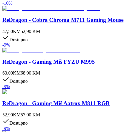
-
10
%
ReDragon - Cobra Chroma M711 Gaming Mouse
47,50
KM
52,90
KM
Dostupno
-
9
%
ReDragon - Gaming Miš FYZU M995
63,00
KM
68,90
KM
Dostupno
-
9
%
ReDragon - Gaming Miš Aatrox M811 RGB
52,90
KM
57,90
KM
Dostupno
-
9
%