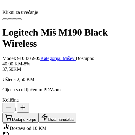
Klikni za uvećanje
Logitech Miš M190 Black
Wireless
Model:
910-005905
Kategorija:
Miševi
Dostupno
40,00
KM
-
8
%
37,50
KM
Ušteda
2,50
KM
Cijena sa uključenim PDV-om
Količina
1
Dodaj u korpu
Brza narudžba
Dostava od 10 KM