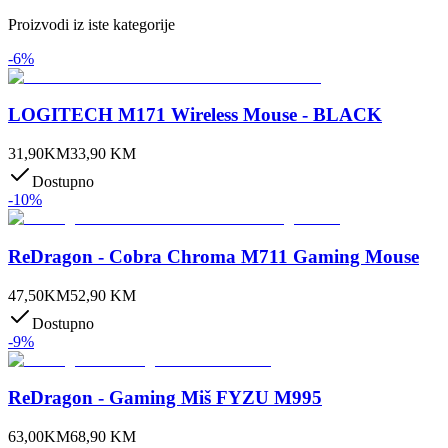
Proizvodi iz iste kategorije
-
6
%
LOGITECH M171 Wireless Mouse - BLACK
31,90
KM
33,90
KM
Dostupno
-
10
%
ReDragon - Cobra Chroma M711 Gaming Mouse
47,50
KM
52,90
KM
Dostupno
-
9
%
ReDragon - Gaming Miš FYZU M995
63,00
KM
68,90
KM