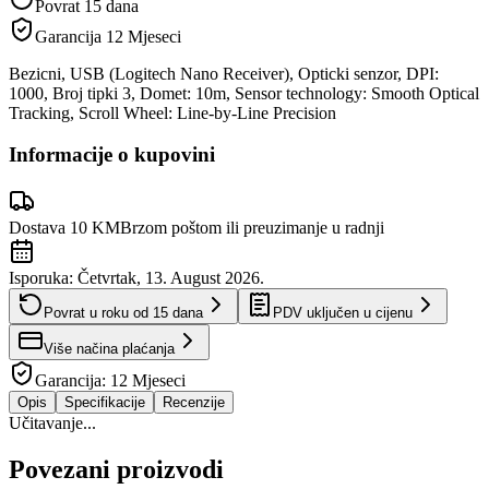
Povrat 15 dana
Garancija
12 Mjeseci
Bezicni, USB (Logitech Nano Receiver), Opticki senzor, DPI:
1000, Broj tipki 3, Domet: 10m, Sensor technology: Smooth Optical
Tracking, Scroll Wheel: Line-by-Line Precision
Informacije o kupovini
Dostava 10 KM
Brzom poštom ili preuzimanje u radnji
Isporuka:
Četvrtak, 13. August 2026.
Povrat u roku od
15
dana
PDV uključen u cijenu
Više načina plaćanja
Garancija:
12 Mjeseci
Opis
Specifikacije
Recenzije
Učitavanje...
Povezani proizvodi