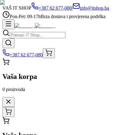
VAŠ IT SHOP
+387 62 677-080
|
info@itshop.ba
Pon-Pet: 09-17h
Brza dostava i provjerena podrška
+387 62 677-080
Vaša korpa
0
proizvoda