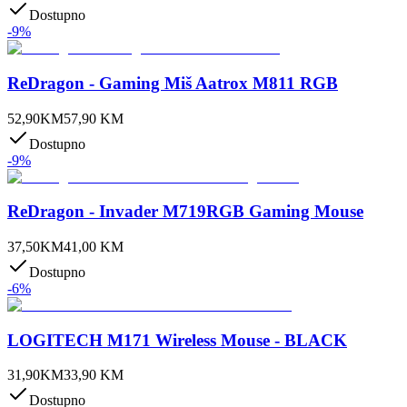
Dostupno
-
9
%
ReDragon - Gaming Miš Aatrox M811 RGB
52,90
KM
57,90
KM
Dostupno
-
9
%
ReDragon - Invader M719RGB Gaming Mouse
37,50
KM
41,00
KM
Dostupno
-
6
%
LOGITECH M171 Wireless Mouse - BLACK
31,90
KM
33,90
KM
Dostupno