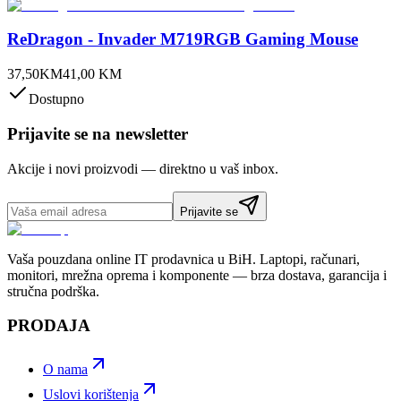
ReDragon - Invader M719RGB Gaming Mouse
37,50
KM
41,00
KM
Dostupno
Prijavite se na newsletter
Akcije i novi proizvodi — direktno u vaš inbox.
Prijavite se
Vaša pouzdana online IT prodavnica u BiH. Laptopi, računari,
monitori, mrežna oprema i komponente — brza dostava, garancija i
stručna podrška.
PRODAJA
O nama
Uslovi korištenja