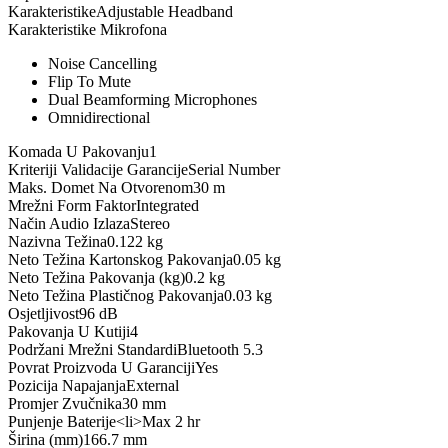
Karakteristike
Adjustable Headband
Karakteristike Mikrofona
Noise Cancelling
Flip To Mute
Dual Beamforming Microphones
Omnidirectional
Komada U Pakovanju
1
Kriteriji Validacije Garancije
Serial Number
Maks. Domet Na Otvorenom
30 m
Mrežni Form Faktor
Integrated
Način Audio Izlaza
Stereo
Nazivna Težina
0.122 kg
Neto Težina Kartonskog Pakovanja
0.05 kg
Neto Težina Pakovanja (kg)
0.2 kg
Neto Težina Plastičnog Pakovanja
0.03 kg
Osjetljivost
96 dB
Pakovanja U Kutiji
4
Podržani Mrežni Standardi
Bluetooth 5.3
Povrat Proizvoda U Garanciji
Yes
Pozicija Napajanja
External
Promjer Zvučnika
30 mm
Punjenje Baterije
<li>Max 2 hr
Širina (mm)
166.7 mm