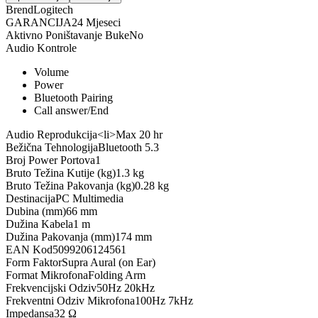
Brend
Logitech
GARANCIJA
24 Mjeseci
Aktivno Poništavanje Buke
No
Audio Kontrole
Volume
Power
Bluetooth Pairing
Call answer/End
Audio Reprodukcija
<li>Max 20 hr
Bežična Tehnologija
Bluetooth 5.3
Broj Power Portova
1
Bruto Težina Kutije (kg)
1.3 kg
Bruto Težina Pakovanja (kg)
0.28 kg
Destinacija
PC Multimedia
Dubina (mm)
66 mm
Dužina Kabela
1 m
Dužina Pakovanja (mm)
174 mm
EAN Kod
5099206124561
Form Faktor
Supra Aural (on Ear)
Format Mikrofona
Folding Arm
Frekvencijski Odziv
50Hz 20kHz
Frekventni Odziv Mikrofona
100Hz 7kHz
Impedansa
32 Ω