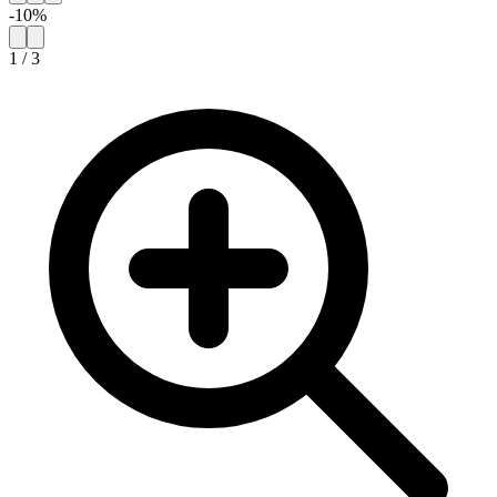
-
10
%
1
/
3