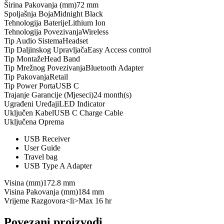
Širina Pakovanja (mm)
72 mm
Spoljašnja Boja
Midnight Black
Tehnologija Baterije
Lithium Ion
Tehnologija Povezivanja
Wireless
Tip Audio Sistema
Headset
Tip Daljinskog Upravljača
Easy Access control
Tip Montaže
Head Band
Tip Mrežnog Povezivanja
Bluetooth Adapter
Tip Pakovanja
Retail
Tip Power Porta
USB C
Trajanje Garancije (Mjeseci)
24 month(s)
Ugrađeni Uređaji
LED Indicator
Uključen Kabel
USB C Charge Cable
Uključena Oprema
USB Receiver
User Guide
Travel bag
USB Type A Adapter
Visina (mm)
172.8 mm
Visina Pakovanja (mm)
184 mm
Vrijeme Razgovora
<li>Max 16 hr
Povezani proizvodi