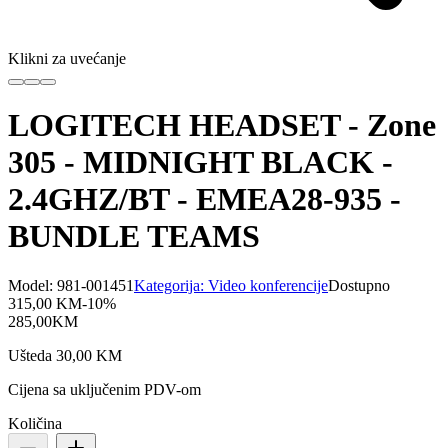
Klikni za uvećanje
LOGITECH HEADSET - Zone
305 - MIDNIGHT BLACK -
2.4GHZ/BT - EMEA28-935 -
BUNDLE TEAMS
Model:
981-001451
Kategorija:
Video konferencije
Dostupno
315,00
KM
-
10
%
285,00
KM
Ušteda
30,00
KM
Cijena sa uključenim PDV-om
Količina