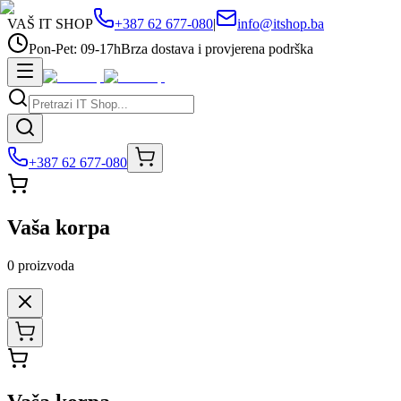
VAŠ IT SHOP
+387 62 677-080
|
info@itshop.ba
Pon-Pet: 09-17h
Brza dostava i provjerena podrška
+387 62 677-080
Vaša korpa
0
proizvoda