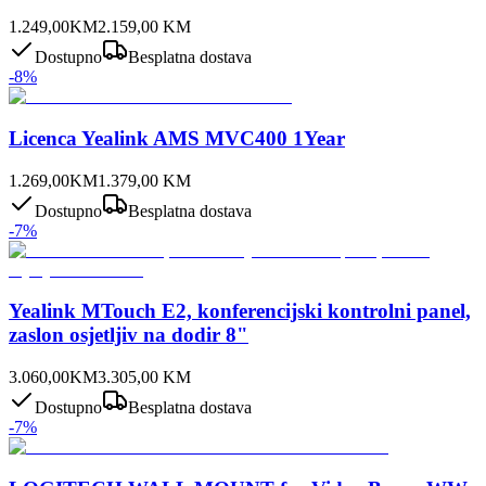
1.249,00
KM
2.159,00
KM
Dostupno
Besplatna dostava
-
8
%
Licenca Yealink AMS MVC400 1Year
1.269,00
KM
1.379,00
KM
Dostupno
Besplatna dostava
-
7
%
Yealink MTouch E2, konferencijski kontrolni panel,
zaslon osjetljiv na dodir 8"
3.060,00
KM
3.305,00
KM
Dostupno
Besplatna dostava
-
7
%