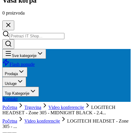
Vaša korpa
0
proizvoda
Sve kategorije
Flash ponude
Prodaja
Usluge
Top Kategorije
Kontakt
Početna
Trgovina
Video konferencije
LOGITECH
HEADSET - Zone 305 - MIDNIGHT BLACK - 2.4...
Početna
Video konferencije
LOGITECH HEADSET - Zone
305 - ...