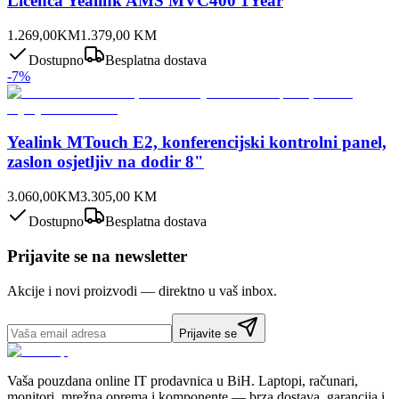
Licenca Yealink AMS MVC400 1Year
1.269,00
KM
1.379,00
KM
Dostupno
Besplatna dostava
-
7
%
Yealink MTouch E2, konferencijski kontrolni panel,
zaslon osjetljiv na dodir 8"
3.060,00
KM
3.305,00
KM
Dostupno
Besplatna dostava
Prijavite se na newsletter
Akcije i novi proizvodi — direktno u vaš inbox.
Prijavite se
Vaša pouzdana online IT prodavnica u BiH. Laptopi, računari,
monitori, mrežna oprema i komponente — brza dostava, garancija i