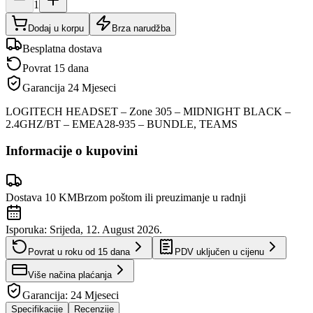
1
Dodaj u korpu
Brza narudžba
Besplatna dostava
Povrat 15 dana
Garancija
24 Mjeseci
LOGITECH HEADSET – Zone 305 – MIDNIGHT BLACK –
2.4GHZ/BT – EMEA28-935 – BUNDLE, TEAMS
Informacije o kupovini
Dostava 10 KM
Brzom poštom ili preuzimanje u radnji
Isporuka:
Srijeda, 12. August 2026.
Povrat u roku od
15
dana
PDV uključen u cijenu
Više načina plaćanja
Garancija:
24 Mjeseci
Specifikacije
Recenzije