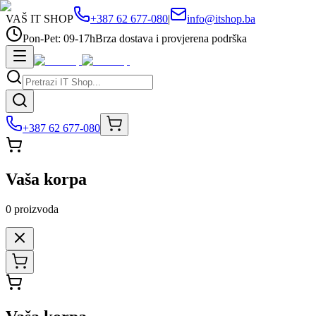
VAŠ IT SHOP
+387 62 677-080
|
info@itshop.ba
Pon-Pet: 09-17h
Brza dostava i provjerena podrška
+387 62 677-080
Vaša korpa
0
proizvoda