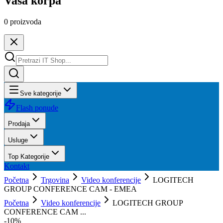
Vaša korpa
0
proizvoda
Sve kategorije
Flash ponude
Prodaja
Usluge
Top Kategorije
Kontakt
Početna
Trgovina
Video konferencije
LOGITECH
GROUP CONFERENCE CAM - EMEA
Početna
Video konferencije
LOGITECH GROUP
CONFERENCE CAM ...
-
10
%