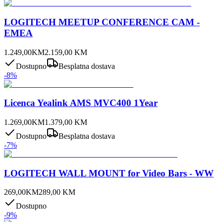
LOGITECH MEETUP CONFERENCE CAM -
EMEA
1.249,00
KM
2.159,00
KM
Dostupno
Besplatna dostava
-
8
%
Licenca Yealink AMS MVC400 1Year
1.269,00
KM
1.379,00
KM
Dostupno
Besplatna dostava
-
7
%
LOGITECH WALL MOUNT for Video Bars - WW
269,00
KM
289,00
KM
Dostupno
-
9
%