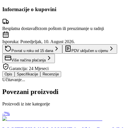
Informacije o kupovini
Besplatna dostava
Brzom poštom ili preuzimanje u radnji
Isporuka:
Ponedjeljak, 10. August 2026.
Povrat u roku od
15
dana
PDV uključen u cijenu
Više načina plaćanja
Garancija:
24 Mjeseci
Opis
Specifikacije
Recenzije
Učitavanje...
Povezani proizvodi
Proizvodi iz iste kategorije
-
7
%