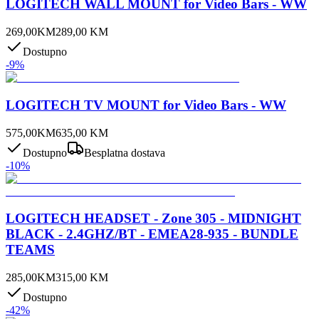
LOGITECH WALL MOUNT for Video Bars - WW
269,00
KM
289,00
KM
Dostupno
-
9
%
LOGITECH TV MOUNT for Video Bars - WW
575,00
KM
635,00
KM
Dostupno
Besplatna dostava
-
10
%
LOGITECH HEADSET - Zone 305 - MIDNIGHT
BLACK - 2.4GHZ/BT - EMEA28-935 - BUNDLE
TEAMS
285,00
KM
315,00
KM
Dostupno
-
42
%