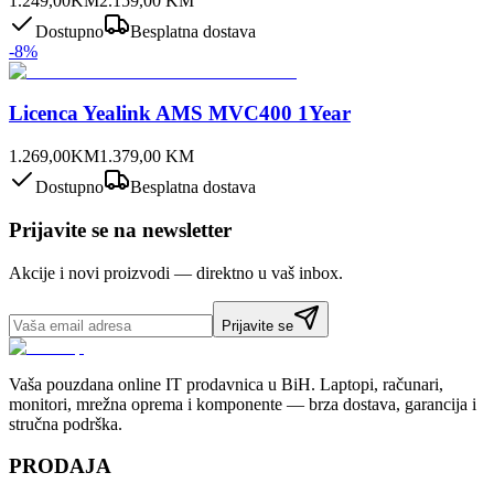
1.249,00
KM
2.159,00
KM
Dostupno
Besplatna dostava
-
8
%
Licenca Yealink AMS MVC400 1Year
1.269,00
KM
1.379,00
KM
Dostupno
Besplatna dostava
Prijavite se na newsletter
Akcije i novi proizvodi — direktno u vaš inbox.
Prijavite se
Vaša pouzdana online IT prodavnica u BiH. Laptopi, računari,
monitori, mrežna oprema i komponente — brza dostava, garancija i
stručna podrška.
PRODAJA