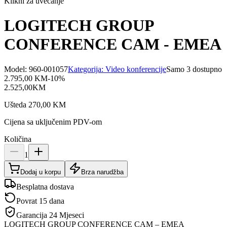
Klikni za uvećanje
LOGITECH GROUP
CONFERENCE CAM - EMEA
Model:
960-001057
Kategorija:
Video konferencije
Samo 3 dostupno
2.795,00
KM
-
10
%
2.525,00
KM
Ušteda
270,00
KM
Cijena sa uključenim PDV-om
Količina
1
Dodaj u korpu
Brza narudžba
Besplatna dostava
Povrat 15 dana
Garancija
24 Mjeseci
LOGITECH GROUP CONFERENCE CAM – EMEA