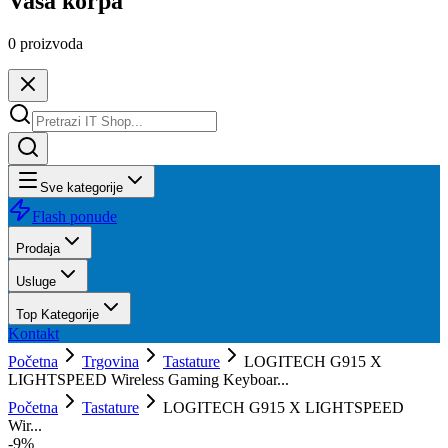
Vaša korpa
0
proizvoda
Sve kategorije
Flash ponude
Prodaja
Usluge
Top Kategorije
Kontakt
Početna
Trgovina
Tastature
LOGITECH G915 X
LIGHTSPEED Wireless Gaming Keyboar...
Početna
Tastature
LOGITECH G915 X LIGHTSPEED
Wir...
-
9
%