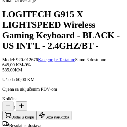
Klikni za uvećanje
LOGITECH G915 X
LIGHTSPEED Wireless
Gaming Keyboard - BLACK -
US INT'L - 2.4GHZ/BT -
Model:
920-012676
Kategorija:
Tastature
Samo 3 dostupno
645,00
KM
-
9
%
585,00
KM
Ušteda
60,00
KM
Cijena sa uključenim PDV-om
Količina
1
Dodaj u korpu
Brza narudžba
Besplatna dostava