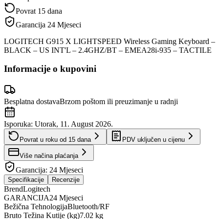
Povrat 15 dana
Garancija
24 Mjeseci
LOGITECH G915 X LIGHTSPEED Wireless Gaming Keyboard –
BLACK – US INT'L – 2.4GHZ/BT – EMEA28i-935 – TACTILE
Informacije o kupovini
Besplatna dostava
Brzom poštom ili preuzimanje u radnji
Isporuka:
Utorak, 11. August 2026.
Povrat u roku od
15
dana
PDV uključen u cijenu
Više načina plaćanja
Garancija:
24 Mjeseci
Specifikacije
Recenzije
Brend
Logitech
GARANCIJA
24 Mjeseci
Bežična Tehnologija
Bluetooth/RF
Bruto Težina Kutije (kg)
7.02 kg