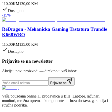
110,00
KM
130,00
KM
Dostupno
-
15
%
ReDragon - Mehanicka Gaming Tastatura Trundle
K668WBO
115,00
KM
135,00
KM
Dostupno
Prijavite se na newsletter
Akcije i novi proizvodi — direktno u vaš inbox.
Prijavite se
Vaša pouzdana online IT prodavnica u BiH. Laptopi, računari,
monitori, mrežna oprema i komponente — brza dostava, garancija i
stručna podrška.