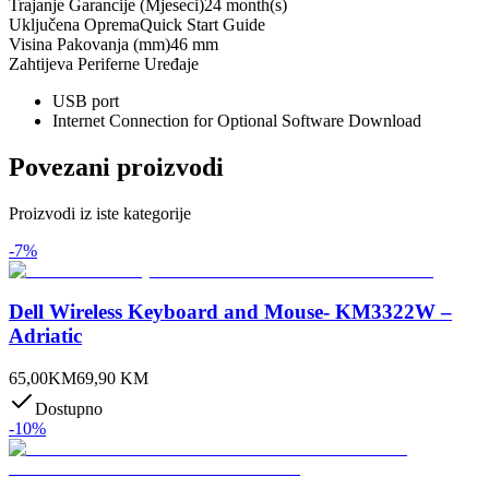
Trajanje Garancije (Mjeseci)
24 month(s)
Uključena Oprema
Quick Start Guide
Visina Pakovanja (mm)
46 mm
Zahtijeva Periferne Uređaje
USB port
Internet Connection for Optional Software Download
Povezani proizvodi
Proizvodi iz iste kategorije
-
7
%
Dell Wireless Keyboard and Mouse- KM3322W –
Adriatic
65,00
KM
69,90
KM
Dostupno
-
10
%