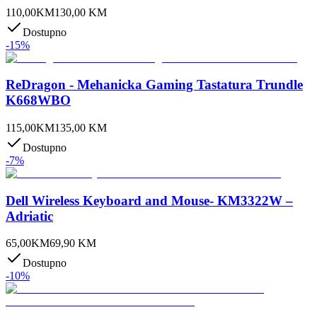
110,00
KM
130,00
KM
Dostupno
-
15
%
ReDragon - Mehanicka Gaming Tastatura Trundle
K668WBO
115,00
KM
135,00
KM
Dostupno
-
7
%
Dell Wireless Keyboard and Mouse- KM3322W –
Adriatic
65,00
KM
69,90
KM
Dostupno
-
10
%