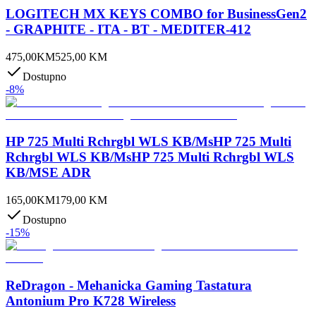
LOGITECH MX KEYS COMBO for BusinessGen2
- GRAPHITE - ITA - BT - MEDITER-412
475,00
KM
525,00
KM
Dostupno
-
8
%
HP 725 Multi Rchrgbl WLS KB/MsHP 725 Multi
Rchrgbl WLS KB/MsHP 725 Multi Rchrgbl WLS
KB/MSE ADR
165,00
KM
179,00
KM
Dostupno
-
15
%
ReDragon - Mehanicka Gaming Tastatura
Antonium Pro K728 Wireless