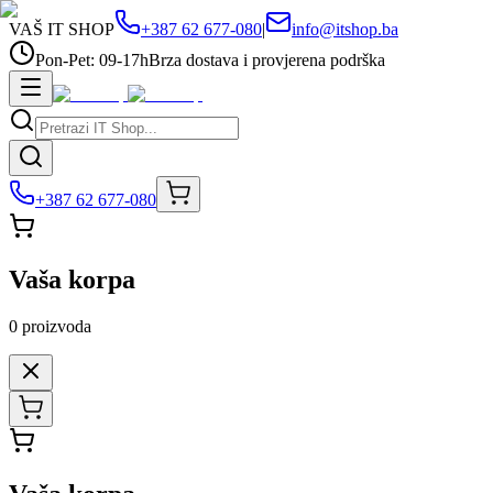
VAŠ IT SHOP
+387 62 677-080
|
info@itshop.ba
Pon-Pet: 09-17h
Brza dostava i provjerena podrška
+387 62 677-080
Vaša korpa
0
proizvoda