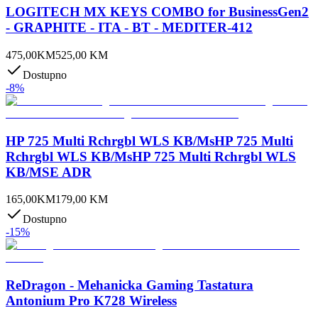
LOGITECH MX KEYS COMBO for BusinessGen2
- GRAPHITE - ITA - BT - MEDITER-412
475,00
KM
525,00
KM
Dostupno
-
8
%
HP 725 Multi Rchrgbl WLS KB/MsHP 725 Multi
Rchrgbl WLS KB/MsHP 725 Multi Rchrgbl WLS
KB/MSE ADR
165,00
KM
179,00
KM
Dostupno
-
15
%
ReDragon - Mehanicka Gaming Tastatura
Antonium Pro K728 Wireless