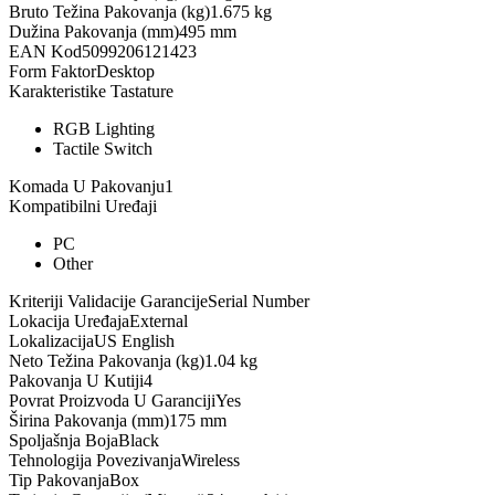
Bruto Težina Pakovanja (kg)
1.675 kg
Dužina Pakovanja (mm)
495 mm
EAN Kod
5099206121423
Form Faktor
Desktop
Karakteristike Tastature
RGB Lighting
Tactile Switch
Komada U Pakovanju
1
Kompatibilni Uređaji
PC
Other
Kriteriji Validacije Garancije
Serial Number
Lokacija Uređaja
External
Lokalizacija
US English
Neto Težina Pakovanja (kg)
1.04 kg
Pakovanja U Kutiji
4
Povrat Proizvoda U Garanciji
Yes
Širina Pakovanja (mm)
175 mm
Spoljašnja Boja
Black
Tehnologija Povezivanja
Wireless
Tip Pakovanja
Box