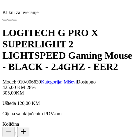
Klikni za uvećanje
LOGITECH G PRO X
SUPERLIGHT 2
LIGHTSPEED Gaming Mouse
- BLACK - 2.4GHZ - EER2
Model:
910-006630
Kategorija:
Miševi
Dostupno
425,00
KM
-
28
%
305,00
KM
Ušteda
120,00
KM
Cijena sa uključenim PDV-om
Količina
1