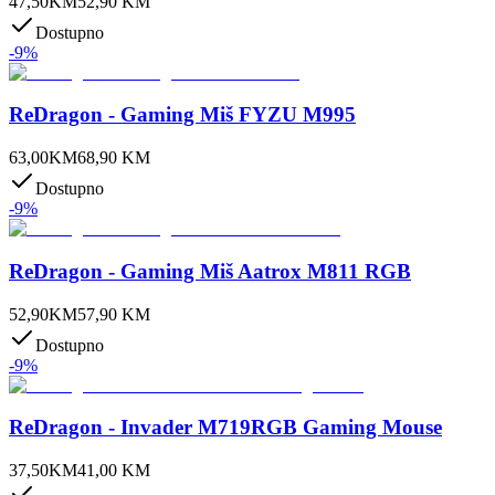
47,50
KM
52,90
KM
Dostupno
-
9
%
ReDragon - Gaming Miš FYZU M995
63,00
KM
68,90
KM
Dostupno
-
9
%
ReDragon - Gaming Miš Aatrox M811 RGB
52,90
KM
57,90
KM
Dostupno
-
9
%
ReDragon - Invader M719RGB Gaming Mouse
37,50
KM
41,00
KM