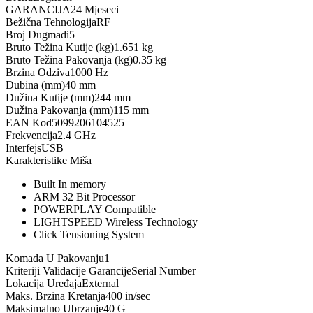
GARANCIJA
24 Mjeseci
Bežična Tehnologija
RF
Broj Dugmadi
5
Bruto Težina Kutije (kg)
1.651 kg
Bruto Težina Pakovanja (kg)
0.35 kg
Brzina Odziva
1000 Hz
Dubina (mm)
40 mm
Dužina Kutije (mm)
244 mm
Dužina Pakovanja (mm)
115 mm
EAN Kod
5099206104525
Frekvencija
2.4 GHz
Interfejs
USB
Karakteristike Miša
Built In memory
ARM 32 Bit Processor
POWERPLAY Compatible
LIGHTSPEED Wireless Technology
Click Tensioning System
Komada U Pakovanju
1
Kriteriji Validacije Garancije
Serial Number
Lokacija Uređaja
External
Maks. Brzina Kretanja
400 in/sec
Maksimalno Ubrzanje
40 G