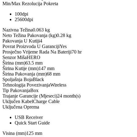
Min/Max Rezolucija Pokreta
100dpi
25600dpi
Nazivna Težina
0.063 kg
Neto Težina Pakovanja (kg)
0.28 kg
Pakovanja U Kutiji
4
Povrat Proizvoda U Garanciji
Yes
Prosječno Vrijeme Rada Na Bateriji
70 hr
Senzor Miša
HERO
Širina (mm)
63.5 mm
Širina Kutije (mm)
147 mm
Širina Pakovanja (mm)
68 mm
Spoljašnja Boja
Black
Tehnologija Povezivanja
Wireless
Tip Pakovanja
Box
Trajanje Garancije (Mjeseci)
24 month(s)
Uključen Kabel
Charge Cable
Uključena Oprema
USB Receiver
Quick Start Guide
Visina (mm)
125 mm