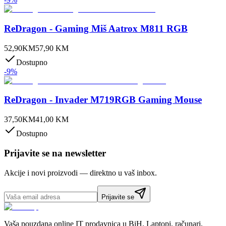
ReDragon - Gaming Miš Aatrox M811 RGB
52,90
KM
57,90
KM
Dostupno
-
9
%
ReDragon - Invader M719RGB Gaming Mouse
37,50
KM
41,00
KM
Dostupno
Prijavite se na newsletter
Akcije i novi proizvodi — direktno u vaš inbox.
Prijavite se
Vaša pouzdana online IT prodavnica u BiH. Laptopi, računari,