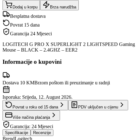
Dodaj u korpu
Brza narudžba
Besplatna dostava
Povrat 15 dana
Garancija
24 Mjeseci
LOGITECH G PRO X SUPERLIGHT 2 LIGHTSPEED Gaming
Mouse – BLACK – 2.4GHZ – EER2
Informacije o kupovini
Dostava 10 KM
Brzom poštom ili preuzimanje u radnji
Isporuka:
Srijeda, 12. August 2026.
Povrat u roku od
15
dana
PDV uključen u cijenu
Više načina plaćanja
Garancija:
24 Mjeseci
Specifikacije
Recenzije
Brend
Logitech