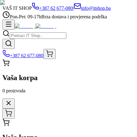
VAŠ IT SHOP
+387 62 677-080
|
info@itshop.ba
Pon-Pet: 09-17h
Brza dostava i provjerena podrška
+387 62 677-080
Vaša korpa
0
proizvoda