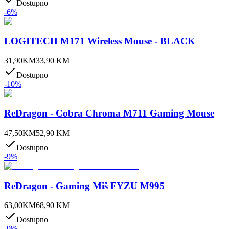
Dostupno
-
6
%
LOGITECH M171 Wireless Mouse - BLACK
31,90
KM
33,90
KM
Dostupno
-
10
%
ReDragon - Cobra Chroma M711 Gaming Mouse
47,50
KM
52,90
KM
Dostupno
-
9
%
ReDragon - Gaming Miš FYZU M995
63,00
KM
68,90
KM
Dostupno
-
9
%