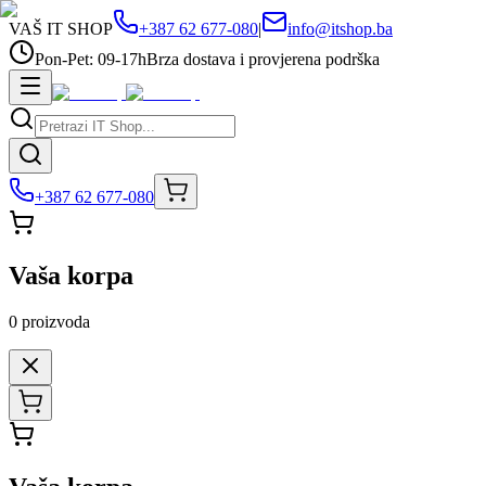
VAŠ IT SHOP
+387 62 677-080
|
info@itshop.ba
Pon-Pet: 09-17h
Brza dostava i provjerena podrška
+387 62 677-080
Vaša korpa
0
proizvoda