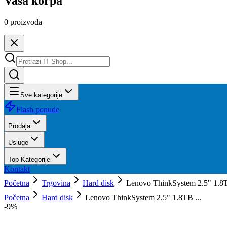
Vaša korpa
0
proizvoda
Sve kategorije
Flash ponude
Prodaja
Usluge
Top Kategorije
Kontakt
Početna
Trgovina
Hard disk
Lenovo ThinkSystem 2.5" 1.
Početna
Hard disk
Lenovo ThinkSystem 2.5" 1.8TB ...
-
9
%