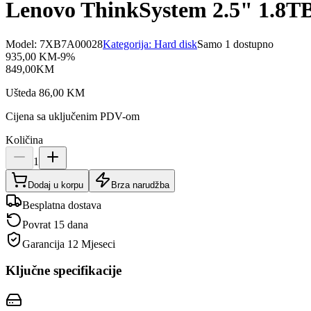
Lenovo ThinkSystem 2.5" 1.8
Model:
7XB7A00028
Kategorija:
Hard disk
Samo 1 dostupno
935,00
KM
-
9
%
849,00
KM
Ušteda
86,00
KM
Cijena sa uključenim PDV-om
Količina
1
Dodaj u korpu
Brza narudžba
Besplatna dostava
Povrat 15 dana
Garancija
12 Mjeseci
Ključne specifikacije