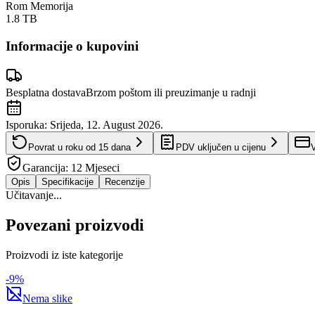
Rom Memorija
1.8 TB
Informacije o kupovini
Besplatna dostava
Brzom poštom ili preuzimanje u radnji
Isporuka:
Srijeda, 12. August 2026.
Povrat u roku od
15
dana
PDV uključen u cijenu
V
Garancija:
12 Mjeseci
Opis
Specifikacije
Recenzije
Učitavanje...
Povezani proizvodi
Proizvodi iz iste kategorije
-
9
%
Nema slike