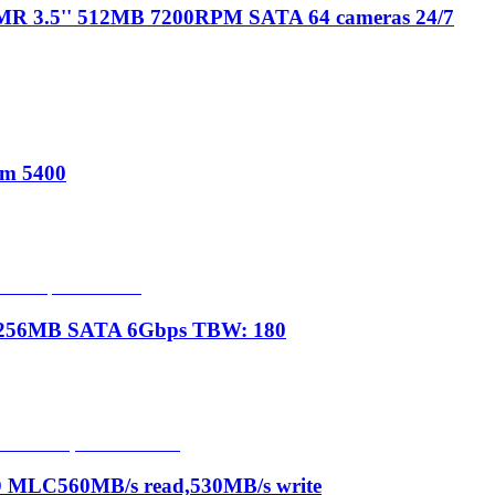
MR 3.5'' 512MB 7200RPM SATA 64 cameras 24/7
m 5400
' 256MB SATA 6Gbps TBW: 180
MLC560MB/s read,530MB/s write