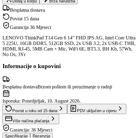
Dodaj u korpu
Brza narudžba
Besplatna dostava
Povrat 15 dana
Garancija
36 Mjeseci
LENOVO ThinkPad T14 Gen 6 14” FHD IPS AG, Intel Core Ultra
5 225U, 16GB DDR5, 512GB SSD, 2x USB 3.2, 2x USB-C THB,
HDMI, RJ-45, 5MB Cam + Mic, WiFi 6E, BT5.3, BH Kb, 57Wh,
No Os, 3Yr
Informacije o kupovini
Besplatna dostava
Brzom poštom ili preuzimanje u radnji
Isporuka:
Ponedjeljak, 10. August 2026.
Povrat u roku od
15
dana
PDV uključen u cijenu
Više načina plaćanja
Garancija:
36 Mjeseci
Specifikacije
Recenzije