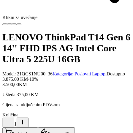
Klikni za uvećanje
LENOVO ThinkPad T14 Gen 6
14'' FHD IPS AG Intel Core
Ultra 5 225U 16GB
Model:
21QCS1NU00_36
Kategorija:
Poslovni Laptopi
Dostupno
3.875,00
KM
-
10
%
3.500,00
KM
Ušteda
375,00
KM
Cijena sa uključenim PDV-om
Količina
1