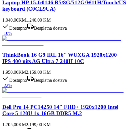
Laptop HP 15-fc0146 R5/8G/512G/W11H/Touch/US
keyboard (C0CL9UA)
1.040,00
KM
1.240,00
KM
Dostupno
Besplatna dostava
-
10
%
ThinkBook 16 G9 IRL 16'' WUXGA 1920x1200
IPS 400 nits AG Ultra 7 240H 10C
1.950,00
KM
2.159,00
KM
Dostupno
Besplatna dostava
-
22
%
Dell Pro 14 PC14250 14" FHD+ 1920x1200 Intel
Core 5 120U 1x 16GB DDR5 M.2
1.705,00
KM
2.199,00
KM