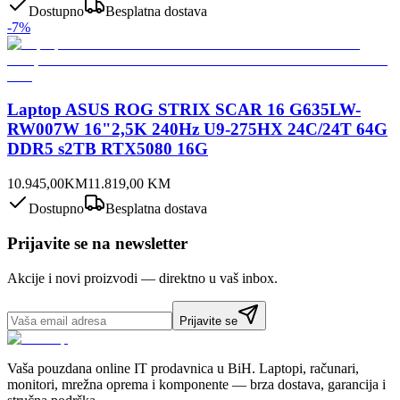
Dostupno
Besplatna dostava
-
7
%
Laptop ASUS ROG STRIX SCAR 16 G635LW-
RW007W 16"2,5K 240Hz U9-275HX 24C/24T 64G
DDR5 s2TB RTX5080 16G
10.945,00
KM
11.819,00
KM
Dostupno
Besplatna dostava
Prijavite se na newsletter
Akcije i novi proizvodi — direktno u vaš inbox.
Prijavite se
Vaša pouzdana online IT prodavnica u BiH. Laptopi, računari,
monitori, mrežna oprema i komponente — brza dostava, garancija i