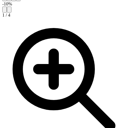
-
10
%
1
/
4