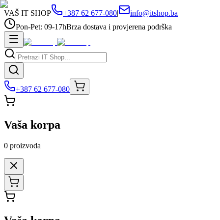
VAŠ IT SHOP
+387 62 677-080
|
info@itshop.ba
Pon-Pet: 09-17h
Brza dostava i provjerena podrška
+387 62 677-080
Vaša korpa
0
proizvoda