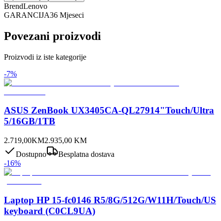
Brend
Lenovo
GARANCIJA
36 Mjeseci
Povezani proizvodi
Proizvodi iz iste kategorije
-
7
%
ASUS ZenBook UX3405CA-QL27914"Touch/Ultra
5/16GB/1TB
2.719,00
KM
2.935,00
KM
Dostupno
Besplatna dostava
-
16
%
Laptop HP 15-fc0146 R5/8G/512G/W11H/Touch/US
keyboard (C0CL9UA)