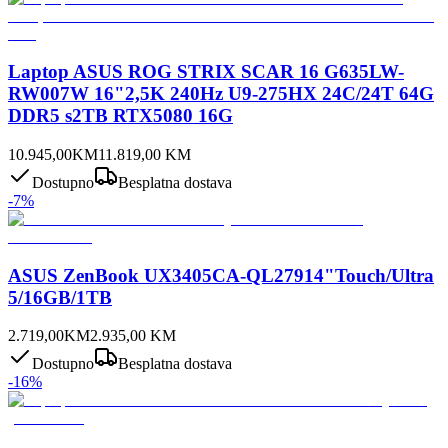
Laptop ASUS ROG STRIX SCAR 16 G635LW-
RW007W 16"2,5K 240Hz U9-275HX 24C/24T 64G
DDR5 s2TB RTX5080 16G
10.945,00
KM
11.819,00
KM
Dostupno
Besplatna dostava
-
7
%
ASUS ZenBook UX3405CA-QL27914"Touch/Ultra
5/16GB/1TB
2.719,00
KM
2.935,00
KM
Dostupno
Besplatna dostava
-
16
%