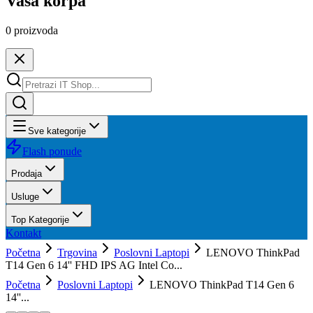
Vaša korpa
0
proizvoda
Sve kategorije
Flash ponude
Prodaja
Usluge
Top Kategorije
Kontakt
Početna
Trgovina
Poslovni Laptopi
LENOVO ThinkPad
T14 Gen 6 14'' FHD IPS AG Intel Co...
Početna
Poslovni Laptopi
LENOVO ThinkPad T14 Gen 6
14''...