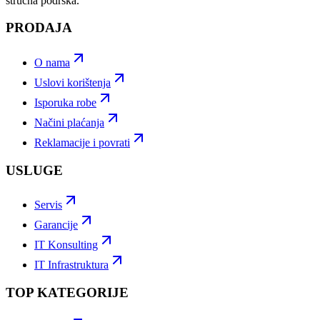
stručna podrška.
PRODAJA
O nama
Uslovi korištenja
Isporuka robe
Načini plaćanja
Reklamacije i povrati
USLUGE
Servis
Garancije
IT Konsulting
IT Infrastruktura
TOP KATEGORIJE