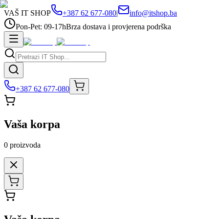
VAŠ IT SHOP
+387 62 677-080
|
info@itshop.ba
Pon-Pet: 09-17h
Brza dostava i provjerena podrška
+387 62 677-080
Vaša korpa
0
proizvoda