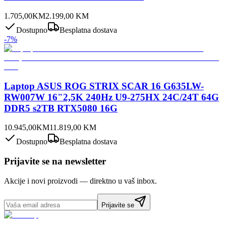
1.705,00
KM
2.199,00
KM
Dostupno
Besplatna dostava
-
7
%
Laptop ASUS ROG STRIX SCAR 16 G635LW-
RW007W 16"2,5K 240Hz U9-275HX 24C/24T 64G
DDR5 s2TB RTX5080 16G
10.945,00
KM
11.819,00
KM
Dostupno
Besplatna dostava
Prijavite se na newsletter
Akcije i novi proizvodi — direktno u vaš inbox.
Prijavite se