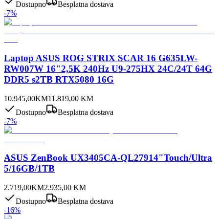
Dostupno
Besplatna dostava
-
7
%
Laptop ASUS ROG STRIX SCAR 16 G635LW-
RW007W 16"2,5K 240Hz U9-275HX 24C/24T 64G
DDR5 s2TB RTX5080 16G
10.945,00
KM
11.819,00
KM
Dostupno
Besplatna dostava
-
7
%
ASUS ZenBook UX3405CA-QL27914"Touch/Ultra
5/16GB/1TB
2.719,00
KM
2.935,00
KM
Dostupno
Besplatna dostava
-
16
%