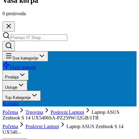
Vaša korpa
0
proizvoda
Sve kategorije
Flash ponude
Prodaja
Usluge
Top Kategorije
Kontakt
Početna
Trgovina
Poslovni Laptopi
Laptop ASUS
Zenbook S 14 UX5406SA-PZ259W/32GB/1TB
Početna
Poslovni Laptopi
Laptop ASUS Zenbook S 14
UX540...