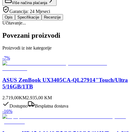
Više načina plaćanja
Garancija:
24 Mjeseci
Opis
Specifikacije
Recenzije
Učitavanje...
Povezani proizvodi
Proizvodi iz iste kategorije
-
7
%
ASUS ZenBook UX3405CA-QL27914"Touch/Ultra
5/16GB/1TB
2.719,00
KM
2.935,00
KM
Dostupno
Besplatna dostava
-
16
%