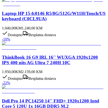
Laptop HP 15-fc0146 R5/8G/512G/W11H/Touch/US
keyboard (C0CL9UA)
1.040,00
KM
1.240,00
KM
Dostupno
Besplatna dostava
-
10
%
ThinkBook 16 G9 IRL 16'' WUXGA 1920x1200
IPS 400 nits AG Ultra 7 240H 10C
1.950,00
KM
2.159,00
KM
Dostupno
Besplatna dostava
-
22
%
Dell Pro 14 PC14250 14" FHD+ 1920x1200 Intel
Core 5 120U 1x 16GB DDR5 M.2