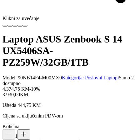
Klikni za uvećanje
Laptop ASUS Zenbook S 14
UX5406SA-
PZ259W/32GB/1TB
Model:
90NB14F4-M00MX0
Kategorija:
Poslovni Laptopi
Samo 2
dostupno
4.374,75
KM
-
10
%
3.930,00
KM
Ušteda
444,75
KM
Cijena sa uključenim PDV-om
Količina
1