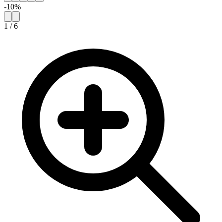
-
10
%
1
/
6