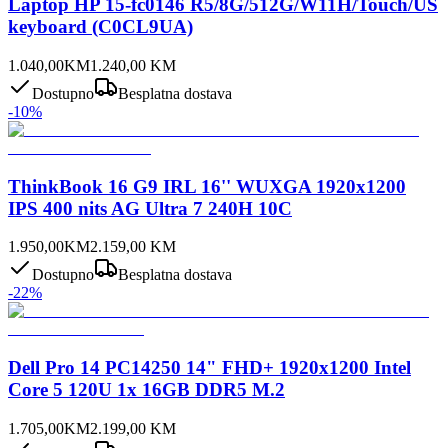
Laptop HP 15-fc0146 R5/8G/512G/W11H/Touch/US
keyboard (C0CL9UA)
1.040,00
KM
1.240,00
KM
Dostupno
Besplatna dostava
-
10
%
ThinkBook 16 G9 IRL 16'' WUXGA 1920x1200
IPS 400 nits AG Ultra 7 240H 10C
1.950,00
KM
2.159,00
KM
Dostupno
Besplatna dostava
-
22
%
Dell Pro 14 PC14250 14" FHD+ 1920x1200 Intel
Core 5 120U 1x 16GB DDR5 M.2
1.705,00
KM
2.199,00
KM