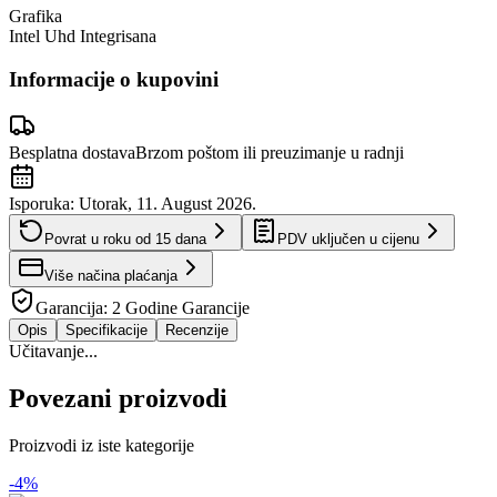
Grafika
Intel Uhd Integrisana
Informacije o kupovini
Besplatna dostava
Brzom poštom ili preuzimanje u radnji
Isporuka:
Utorak, 11. August 2026.
Povrat u roku od
15
dana
PDV uključen u cijenu
Više načina plaćanja
Garancija:
2 Godine Garancije
Opis
Specifikacije
Recenzije
Učitavanje...
Povezani proizvodi
Proizvodi iz iste kategorije
-
4
%