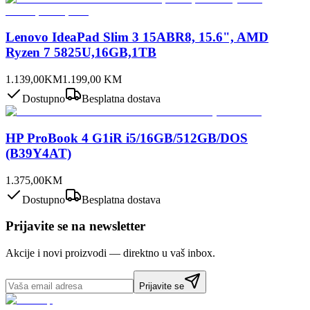
Lenovo IdeaPad Slim 3 15ABR8, 15.6", AMD
Ryzen 7 5825U,16GB,1TB
1.139,00
KM
1.199,00
KM
Dostupno
Besplatna dostava
HP ProBook 4 G1iR i5/16GB/512GB/DOS
(B39Y4AT)
1.375,00
KM
Dostupno
Besplatna dostava
Prijavite se na newsletter
Akcije i novi proizvodi — direktno u vaš inbox.
Prijavite se