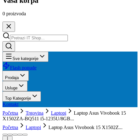
Vaša korpa
0
proizvoda
Sve kategorije
Flash ponude
Prodaja
Usluge
Top Kategorije
Kontakt
Početna
Trgovina
Laptopi
Laptop Asus Vivobook 15
X1502ZA-BQ511 i5-1235U/8GB...
Početna
Laptopi
Laptop Asus Vivobook 15 X1502Z...