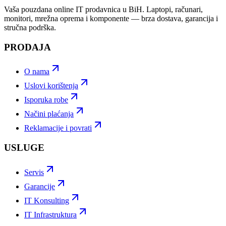
Vaša pouzdana online IT prodavnica u BiH. Laptopi, računari,
monitori, mrežna oprema i komponente — brza dostava, garancija i
stručna podrška.
PRODAJA
O nama
Uslovi korištenja
Isporuka robe
Načini plaćanja
Reklamacije i povrati
USLUGE
Servis
Garancije
IT Konsulting
IT Infrastruktura