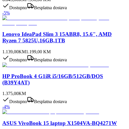
Dostupno
Besplatna dostava
-
5
%
Lenovo IdeaPad Slim 3 15ABR8, 15.6", AMD
Ryzen 7 5825U,16GB,1TB
1.139,00
KM
1.199,00
KM
Dostupno
Besplatna dostava
HP ProBook 4 G1iR i5/16GB/512GB/DOS
(B39Y4AT)
1.375,00
KM
Dostupno
Besplatna dostava
-
4
%
ASUS VivoBook 15 laptop X1504VA-BQ4271W