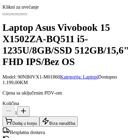
Klikni za uvećanje
Laptop Asus Vivobook 15
X1502ZA-BQ511 i5-
1235U/8GB/SSD 512GB/15,6"
FHD IPS/Bez OS
Model:
90NB0VX1-M01860
Kategorija:
Laptopi
Dostupno
1.199,00
KM
Cijena sa uključenim PDV-om
Količina
1
Dodaj u korpu
Brza narudžba
Besplatna dostava