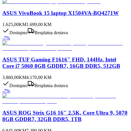
ASUS VivoBook 15 laptop X1504VA-BQ4271W
1.625,00
KM
1.699,00
KM
Dostupno
Besplatna dostava
-
7
%
ASUS TUF Gaming F1616" FHD, 144Hz, Intel
Core i7 5060 8GB GDDR7, 16GB DDR5, 512GB
3.860,00
KM
4.170,00
KM
Dostupno
Besplatna dostava
-
7
%
ASUS ROG Strix G16 16" 2.5K, Core Ultra 9, 5070
8GB GDDR7, 32GB DDR5, 1TB
6.845,00
KM
7.390,00
KM