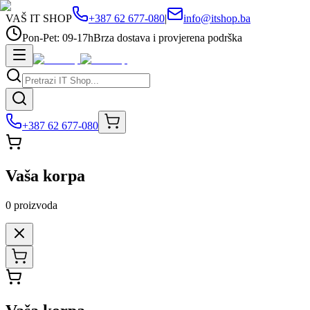
VAŠ IT SHOP
+387 62 677-080
|
info@itshop.ba
Pon-Pet: 09-17h
Brza dostava i provjerena podrška
+387 62 677-080
Vaša korpa
0
proizvoda