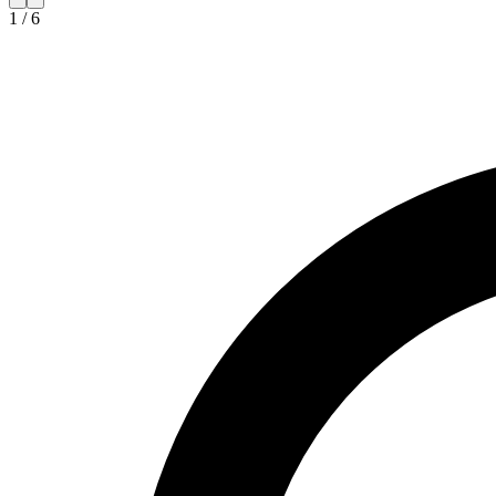
1
/
6