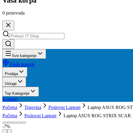
Vaša korpa
0
proizvoda
Sve kategorije
Flash ponude
Prodaja
Usluge
Top Kategorije
Kontakt
Početna
Trgovina
Poslovni Laptopi
Laptop ASUS ROG ST
Početna
Poslovni Laptopi
Laptop ASUS ROG STRIX SCAR 16
-
7
%