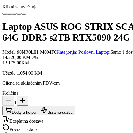
Klikni za uvećanje
Laptop ASUS ROG STRIX SCA
64G DDR5 s2TB RTX5090 24G
Model:
90NR0L81-M004F0
Kategorija:
Poslovni Laptopi
Samo 1 dos
14.229,00
KM
-
7
%
13.175,00
KM
Ušteda
1.054,00
KM
Cijena sa uključenim PDV-om
Količina
1
Dodaj u korpu
Brza narudžba
Besplatna dostava
Povrat 15 dana