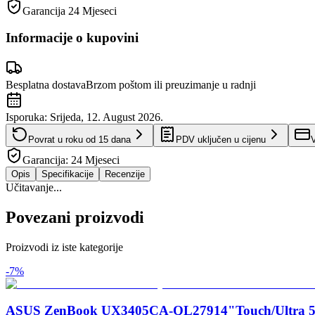
Garancija
24 Mjeseci
Informacije o kupovini
Besplatna dostava
Brzom poštom ili preuzimanje u radnji
Isporuka:
Srijeda, 12. August 2026.
Povrat u roku od
15
dana
PDV uključen u cijenu
V
Garancija:
24 Mjeseci
Opis
Specifikacije
Recenzije
Učitavanje...
Povezani proizvodi
Proizvodi iz iste kategorije
-
7
%
ASUS ZenBook UX3405CA-QL27914"Touch/Ultra 