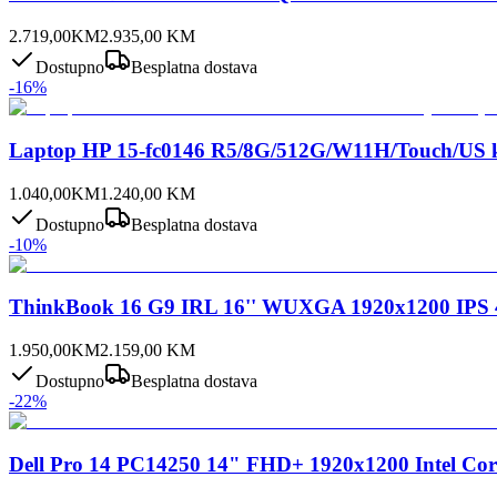
2.719,00
KM
2.935,00
KM
Dostupno
Besplatna dostava
-
16
%
Laptop HP 15-fc0146 R5/8G/512G/W11H/Touch/US
1.040,00
KM
1.240,00
KM
Dostupno
Besplatna dostava
-
10
%
ThinkBook 16 G9 IRL 16'' WUXGA 1920x1200 IPS 4
1.950,00
KM
2.159,00
KM
Dostupno
Besplatna dostava
-
22
%
Dell Pro 14 PC14250 14" FHD+ 1920x1200 Intel C