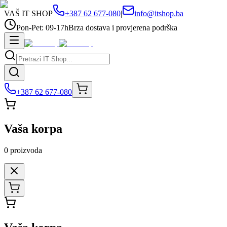
VAŠ IT SHOP
+387 62 677-080
|
info@itshop.ba
Pon-Pet: 09-17h
Brza dostava i provjerena podrška
+387 62 677-080
Vaša korpa
0
proizvoda