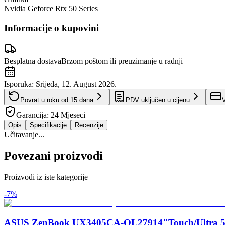
Nvidia Geforce Rtx 50 Series
Informacije o kupovini
Besplatna dostava
Brzom poštom ili preuzimanje u radnji
Isporuka:
Srijeda, 12. August 2026.
Povrat u roku od
15
dana
PDV uključen u cijenu
V
Garancija:
24 Mjeseci
Opis
Specifikacije
Recenzije
Učitavanje...
Povezani proizvodi
Proizvodi iz iste kategorije
-
7
%
ASUS ZenBook UX3405CA-QL27914"Touch/Ultra 