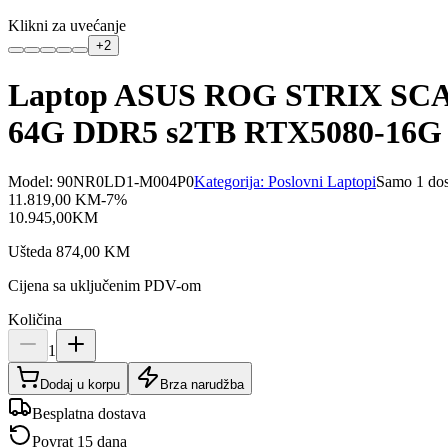
Klikni za uvećanje
+
2
Laptop ASUS ROG STRIX SCA
64G DDR5 s2TB RTX5080-16G
Model:
90NR0LD1-M004P0
Kategorija:
Poslovni Laptopi
Samo 1 do
11.819,00
KM
-
7
%
10.945,00
KM
Ušteda
874,00
KM
Cijena sa uključenim PDV-om
Količina
1
Dodaj u korpu
Brza narudžba
Besplatna dostava
Povrat 15 dana