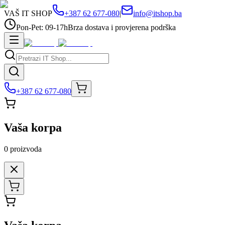
VAŠ IT SHOP
+387 62 677-080
|
info@itshop.ba
Pon-Pet: 09-17h
Brza dostava i provjerena podrška
+387 62 677-080
Vaša korpa
0
proizvoda