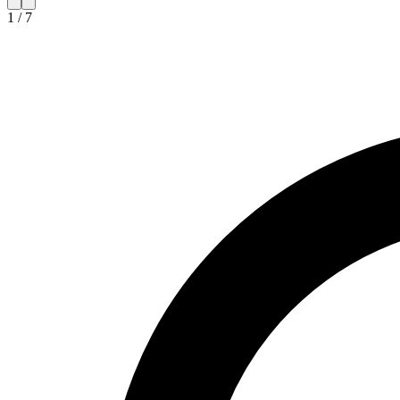
1
/
7