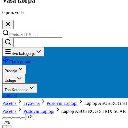
Vaša korpa
0
proizvoda
Sve kategorije
Flash ponude
Prodaja
Usluge
Top Kategorije
Kontakt
Početna
Trgovina
Poslovni Laptopi
Laptop ASUS ROG ST
Početna
Poslovni Laptopi
Laptop ASUS ROG STRIX SCAR 16
+
2
-
7
%