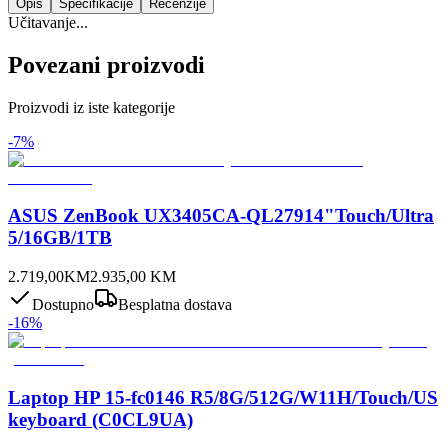
Opis
Specifikacije
Recenzije
Učitavanje...
Povezani proizvodi
Proizvodi iz iste kategorije
-
7
%
ASUS ZenBook UX3405CA-QL27914"Touch/Ultra
5/16GB/1TB
2.719,00
KM
2.935,00
KM
Dostupno
Besplatna dostava
-
16
%
Laptop HP 15-fc0146 R5/8G/512G/W11H/Touch/US
keyboard (C0CL9UA)