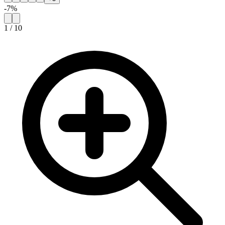
-
7
%
1
/
10