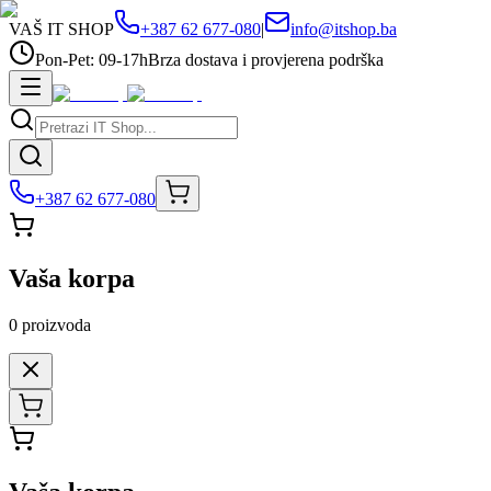
VAŠ IT SHOP
+387 62 677-080
|
info@itshop.ba
Pon-Pet: 09-17h
Brza dostava i provjerena podrška
+387 62 677-080
Vaša korpa
0
proizvoda