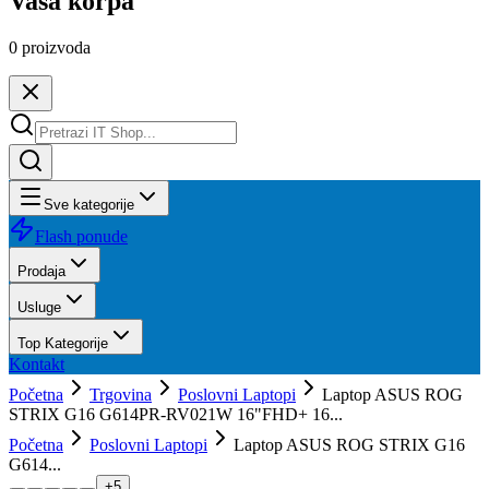
Vaša korpa
0
proizvoda
Sve kategorije
Flash ponude
Prodaja
Usluge
Top Kategorije
Kontakt
Početna
Trgovina
Poslovni Laptopi
Laptop ASUS ROG
STRIX G16 G614PR-RV021W 16"FHD+ 16...
Početna
Poslovni Laptopi
Laptop ASUS ROG STRIX G16
G614...
+
5