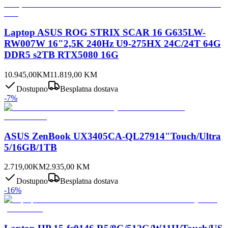
Laptop ASUS ROG STRIX SCAR 16 G635LW-
RW007W 16"2,5K 240Hz U9-275HX 24C/24T 64G
DDR5 s2TB RTX5080 16G
10.945,00
KM
11.819,00
KM
Dostupno
Besplatna dostava
-
7
%
ASUS ZenBook UX3405CA-QL27914"Touch/Ultra
5/16GB/1TB
2.719,00
KM
2.935,00
KM
Dostupno
Besplatna dostava
-
16
%