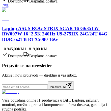
Dostupno
Besplatna dostava
-
7
%
Laptop ASUS ROG STRIX SCAR 16 G635LW-
RW007W 16"2,5K 240Hz U9-275HX 24C/24T 64G
DDR5 s2TB RTX5080 16G
10.945,00
KM
11.819,00
KM
Dostupno
Besplatna dostava
Prijavite se na newsletter
Akcije i novi proizvodi — direktno u vaš inbox.
Prijavite se
Vaša pouzdana online IT prodavnica u BiH. Laptopi, računari,
monitori, mrežna oprema i komponente — brza dostava, garancija i
stručna podrška.