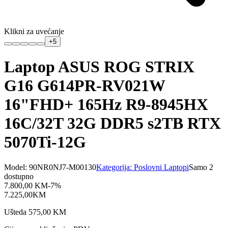
Klikni za uvećanje
+
5
Laptop ASUS ROG STRIX
G16 G614PR-RV021W
16"FHD+ 165Hz R9-8945HX
16C/32T 32G DDR5 s2TB RTX
5070Ti-12G
Model:
90NR0NJ7-M00130
Kategorija:
Poslovni Laptopi
Samo 2
dostupno
7.800,00
KM
-
7
%
7.225,00
KM
Ušteda
575,00
KM