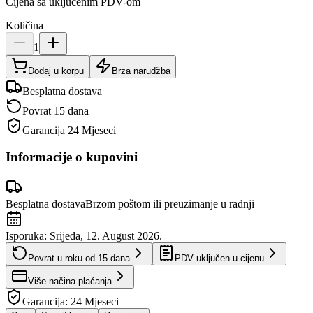
Cijena sa uključenim PDV-om
Količina
1
Dodaj u korpu
Brza narudžba
Besplatna dostava
Povrat 15 dana
Garancija
24 Mjeseci
Informacije o kupovini
Besplatna dostava
Brzom poštom ili preuzimanje u radnji
Isporuka:
Srijeda, 12. August 2026.
Povrat u roku od
15
dana
PDV uključen u cijenu
Više načina plaćanja
Garancija:
24 Mjeseci