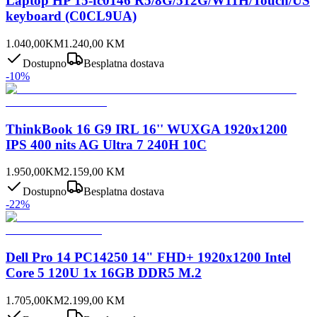
Laptop HP 15-fc0146 R5/8G/512G/W11H/Touch/US
keyboard (C0CL9UA)
1.040,00
KM
1.240,00
KM
Dostupno
Besplatna dostava
-
10
%
ThinkBook 16 G9 IRL 16'' WUXGA 1920x1200
IPS 400 nits AG Ultra 7 240H 10C
1.950,00
KM
2.159,00
KM
Dostupno
Besplatna dostava
-
22
%
Dell Pro 14 PC14250 14" FHD+ 1920x1200 Intel
Core 5 120U 1x 16GB DDR5 M.2
1.705,00
KM
2.199,00
KM