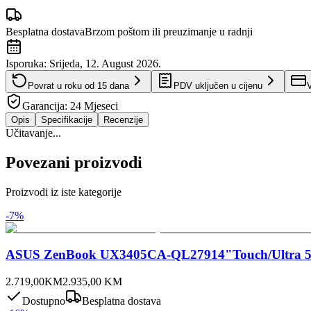
Besplatna dostava
Brzom poštom ili preuzimanje u radnji
Isporuka:
Srijeda, 12. August 2026.
Povrat u roku od
15
dana
PDV uključen u cijenu
V
Garancija:
24 Mjeseci
Opis
Specifikacije
Recenzije
Učitavanje...
Povezani proizvodi
Proizvodi iz iste kategorije
-
7
%
ASUS ZenBook UX3405CA-QL27914"Touch/Ultra 
2.719,00
KM
2.935,00
KM
Dostupno
Besplatna dostava