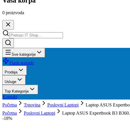
Vaša korpa
0
proizvoda
Sve kategorije
Flash ponude
Prodaja
Usluge
Top Kategorije
Kontakt
Početna
Trgovina
Poslovni Laptopi
Laptop ASUS Expertb
Početna
Poslovni Laptopi
Laptop ASUS Expertbook B3 B360.
-
18
%