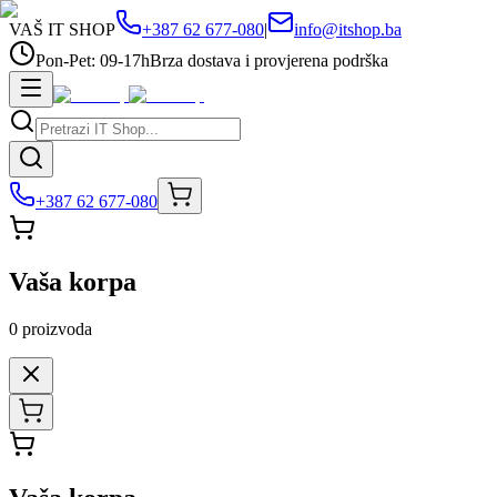
VAŠ IT SHOP
+387 62 677-080
|
info@itshop.ba
Pon-Pet: 09-17h
Brza dostava i provjerena podrška
+387 62 677-080
Vaša korpa
0
proizvoda