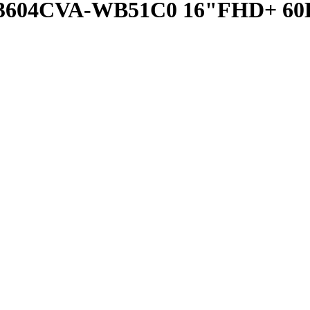
B3604CVA-WB51C0 16"FHD+ 60H