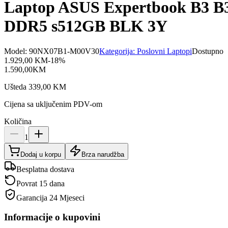
Laptop ASUS Expertbook B3 
DDR5 s512GB BLK 3Y
Model:
90NX07B1-M00V30
Kategorija:
Poslovni Laptopi
Dostupno
1.929,00
KM
-
18
%
1.590,00
KM
Ušteda
339,00
KM
Cijena sa uključenim PDV-om
Količina
1
Dodaj u korpu
Brza narudžba
Besplatna dostava
Povrat 15 dana
Garancija
24 Mjeseci
Informacije o kupovini