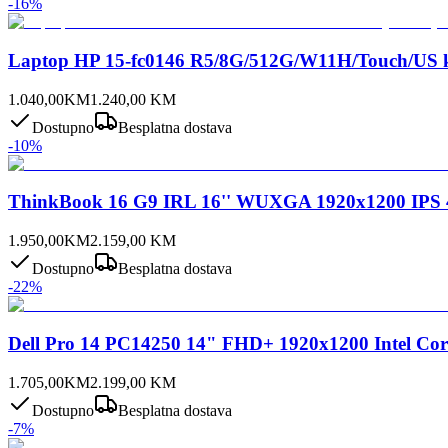
-
16
%
Laptop HP 15-fc0146 R5/8G/512G/W11H/Touch/US
1.040,00
KM
1.240,00
KM
Dostupno
Besplatna dostava
-
10
%
ThinkBook 16 G9 IRL 16'' WUXGA 1920x1200 IPS 4
1.950,00
KM
2.159,00
KM
Dostupno
Besplatna dostava
-
22
%
Dell Pro 14 PC14250 14" FHD+ 1920x1200 Intel C
1.705,00
KM
2.199,00
KM
Dostupno
Besplatna dostava
-
7
%