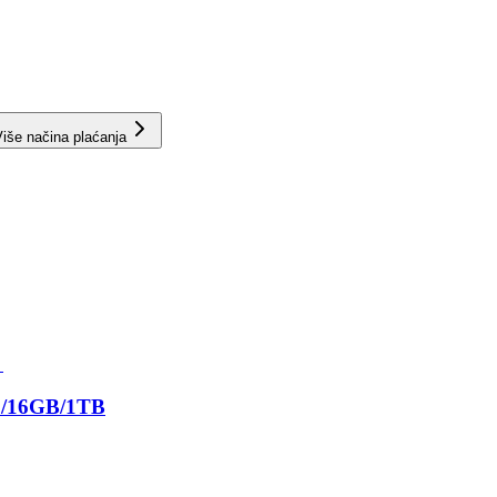
iše načina plaćanja
5/16GB/1TB