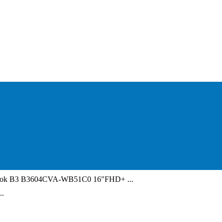
ook B3 B3604CVA-WB51C0 16"FHD+ ...
..