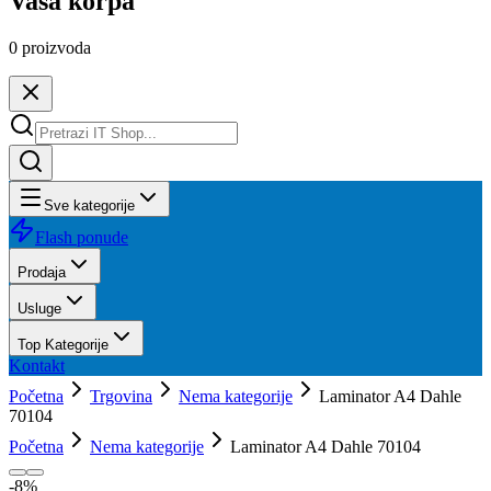
Vaša korpa
0
proizvoda
Sve kategorije
Flash ponude
Prodaja
Usluge
Top Kategorije
Kontakt
Početna
Trgovina
Nema kategorije
Laminator A4 Dahle
70104
Početna
Nema kategorije
Laminator A4 Dahle 70104
-
8
%