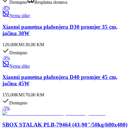
Dostupno
Besplatna dostava
-
8
%
Nema slike
Xiaomi pametna plafonjera D30 promjer 35 cm,
jačina 30W
120,00
KM
130,00
KM
Dostupno
-
9
%
Nema slike
Xiaomi pametna plafonjera D40 promjer 45 cm,
jačina 45W
155,00
KM
170,00
KM
Dostupno
-
5
%
SBOX STALAK PLB-79464 (43-90"/50kg/600x400)