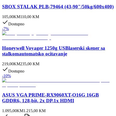
SBOX STALAK PLB-79464 (43-90"/50kg/600x400)
105,00
KM
110,00
KM
Dostupno
-
7
%
Honeywell Voyager 1250g USBlaserski skener sa
stalkomautomatsko ocitavanje
219,00
KM
235,00
KM
Dostupno
-
10
%
ASUS VGA PRIME-RX9060XT-O16G 16GB
GDDR6, 128-bit, 2x DP,1x HDMI
1.095,00
KM
1.215,00
KM