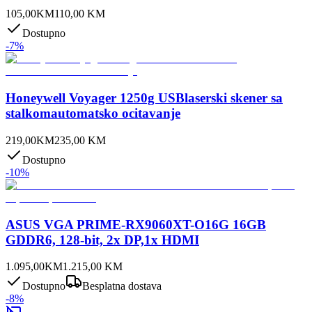
105,00
KM
110,00
KM
Dostupno
-
7
%
Honeywell Voyager 1250g USBlaserski skener sa
stalkomautomatsko ocitavanje
219,00
KM
235,00
KM
Dostupno
-
10
%
ASUS VGA PRIME-RX9060XT-O16G 16GB
GDDR6, 128-bit, 2x DP,1x HDMI
1.095,00
KM
1.215,00
KM
Dostupno
Besplatna dostava
-
8
%