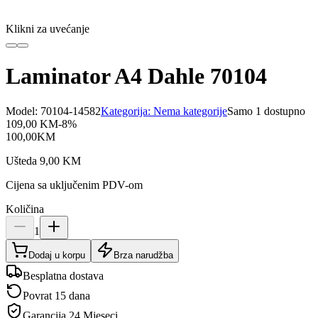
Klikni za uvećanje
Laminator A4 Dahle 70104
Model:
70104-14582
Kategorija:
Nema kategorije
Samo 1 dostupno
109,00
KM
-
8
%
100,00
KM
Ušteda
9,00
KM
Cijena sa uključenim PDV-om
Količina
1
Dodaj u korpu
Brza narudžba
Besplatna dostava
Povrat 15 dana
Garancija
24 Mjeseci