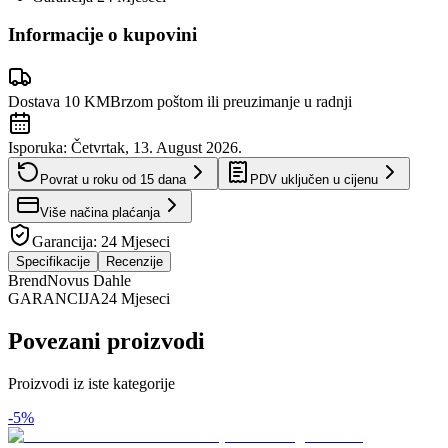
Informacije o kupovini
Dostava 10 KM
Brzom poštom ili preuzimanje u radnji
Isporuka:
Četvrtak, 13. August 2026.
Povrat u roku od
15
dana
PDV uključen u cijenu
Više načina plaćanja
Garancija:
24 Mjeseci
Specifikacije
Recenzije
Brend
Novus Dahle
GARANCIJA
24 Mjeseci
Povezani proizvodi
Proizvodi iz iste kategorije
-
5
%