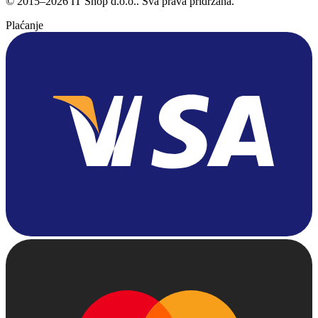
©
2015
–
2026
IT Shop d.o.o.
. Sva prava pridržana.
Plaćanje