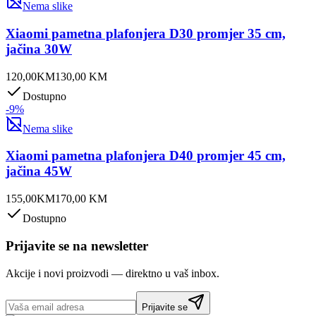
Nema slike
Xiaomi pametna plafonjera D30 promjer 35 cm,
jačina 30W
120,00
KM
130,00
KM
Dostupno
-
9
%
Nema slike
Xiaomi pametna plafonjera D40 promjer 45 cm,
jačina 45W
155,00
KM
170,00
KM
Dostupno
Prijavite se na newsletter
Akcije i novi proizvodi — direktno u vaš inbox.
Prijavite se