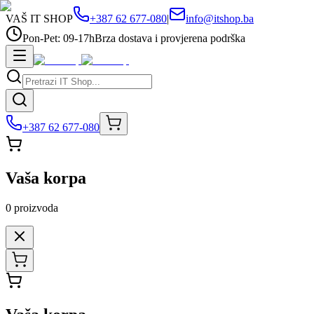
VAŠ IT SHOP
+387 62 677-080
|
info@itshop.ba
Pon-Pet: 09-17h
Brza dostava i provjerena podrška
+387 62 677-080
Vaša korpa
0
proizvoda