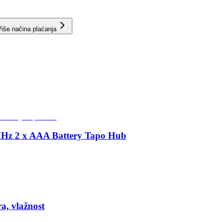
iše načina plaćanja
MHz 2 x AAA Battery Tapo Hub
a, vlažnost