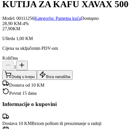
KUTIJA ZA KAFU XAVAX 50
Model:
00111256
Kategorija:
Pametna kuća
Dostupno
28,90
KM
-
4
%
27,90
KM
Ušteda
1,00
KM
Cijena sa uključenim PDV-om
Količina
1
Dodaj u korpu
Brza narudžba
Dostava od 10 KM
Povrat 15 dana
Informacije o kupovini
Dostava 10 KM
Brzom poštom ili preuzimanje u radnji