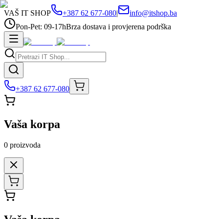
VAŠ IT SHOP
+387 62 677-080
|
info@itshop.ba
Pon-Pet: 09-17h
Brza dostava i provjerena podrška
+387 62 677-080
Vaša korpa
0
proizvoda