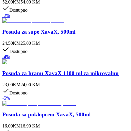
52,00
KM
54,00
KM
Dostupno
-
2
%
Posuda za supe XavaX, 500ml
24,50
KM
25,00
KM
Dostupno
-
4
%
Posuda za hranu XavaX 1100 ml za mikrovalnu
23,00
KM
24,00
KM
Dostupno
-
5
%
Posuda sa poklopcem XavaX, 500ml
16,00
KM
16,90
KM