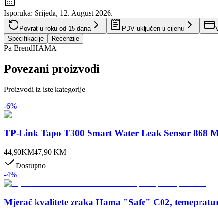
Isporuka:
Srijeda, 12. August 2026.
Povrat u roku od
15
dana
PDV uključen u cijenu
V
Specifikacije
Recenzije
Pa Brend
HAMA
Povezani proizvodi
Proizvodi iz iste kategorije
-
6
%
TP-Link Tapo T300 Smart Water Leak Sensor 868 
44,90
KM
47,90
KM
Dostupno
-
4
%
Mjerač kvalitete zraka Hama "Safe" C02, temepratur