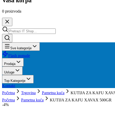
Vaša korpa
0
proizvoda
Sve kategorije
Flash ponude
Prodaja
Usluge
Top Kategorije
Kontakt
Početna
Trgovina
Pametna kuća
KUTIJA ZA KAFU XAV
Početna
Pametna kuća
KUTIJA ZA KAFU XAVAX 500GR
-
4
%