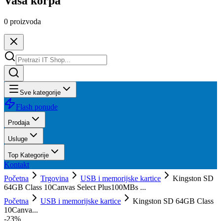
Vaša korpa
0
proizvoda
Sve kategorije
Flash ponude
Prodaja
Usluge
Top Kategorije
Kontakt
Početna
Trgovina
USB i memorijske kartice
Kingston SD
64GB Class 10Canvas Select Plus100MBs ...
Početna
USB i memorijske kartice
Kingston SD 64GB Class
10Canva...
-
23
%