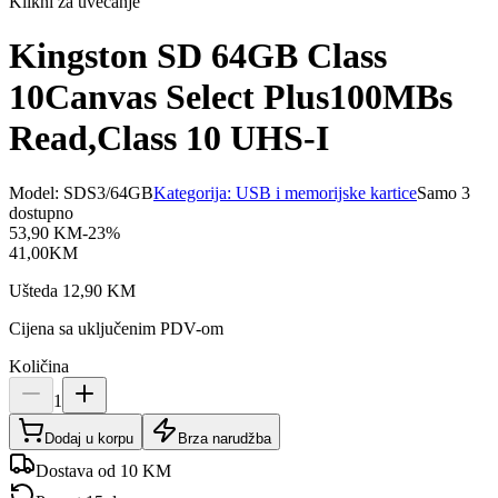
Klikni za uvećanje
Kingston SD 64GB Class
10Canvas Select Plus100MBs
Read,Class 10 UHS-I
Model:
SDS3/64GB
Kategorija:
USB i memorijske kartice
Samo 3
dostupno
53,90
KM
-
23
%
41,00
KM
Ušteda
12,90
KM
Cijena sa uključenim PDV-om
Količina
1
Dodaj u korpu
Brza narudžba
Dostava od 10 KM