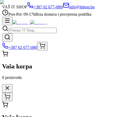
VAŠ IT SHOP
+387 62 677-080
|
info@itshop.ba
Pon-Pet: 09-17h
Brza dostava i provjerena podrška
+387 62 677-080
Vaša korpa
0
proizvoda