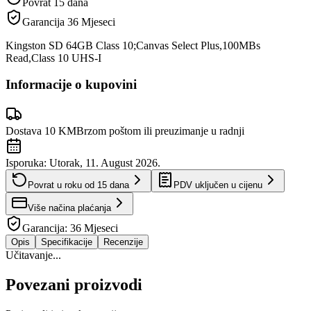
Povrat 15 dana
Garancija
36 Mjeseci
Kingston SD 64GB Class 10;Canvas Select Plus,100MBs
Read,Class 10 UHS-I
Informacije o kupovini
Dostava 10 KM
Brzom poštom ili preuzimanje u radnji
Isporuka:
Utorak, 11. August 2026.
Povrat u roku od
15
dana
PDV uključen u cijenu
Više načina plaćanja
Garancija:
36 Mjeseci
Opis
Specifikacije
Recenzije
Učitavanje...
Povezani proizvodi