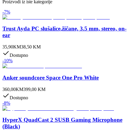
Proizvodi iz iste kategorije
-
7
%
Trust Ayda PC slušalice,žičane, 3.5 mm, stereo, on-
ear
35,90
KM
38,50
KM
Dostupno
-
10
%
Anker soundcore Space One Pro White
360,00
KM
399,00
KM
Dostupno
-
8
%
HyperX QuadCast 2 SUSB Gaming Microphone
(Black)