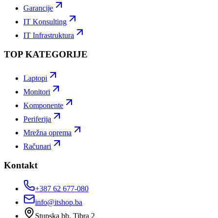
Garancije
IT Konsulting
IT Infrastruktura
TOP KATEGORIJE
Laptopi
Monitori
Komponente
Periferija
Mrežna oprema
Računari
Kontakt
+387 62 677-080
info@itshop.ba
Stupska bb, Tibra 2