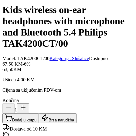
Kids wireless on-ear
headphones with microphone
and Bluetooth 5.4 Philips
TAK4200CT/00
Model:
TAK4200CT/00
Kategorija:
Slušalice
Dostupno
67,50
KM
-
6
%
63,50
KM
Ušteda
4,00
KM
Cijena sa uključenim PDV-om
Količina
1
Dodaj u korpu
Brza narudžba
Dostava od 10 KM