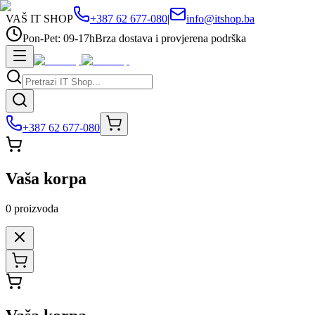
VAŠ IT SHOP
+387 62 677-080
|
info@itshop.ba
Pon-Pet: 09-17h
Brza dostava i provjerena podrška
+387 62 677-080
Vaša korpa
0
proizvoda