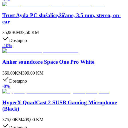
Trust Ayda PC slušalice,žičane, 3.5 mm, stereo, on-
ear
35,90
KM
38,50
KM
Dostupno
-
10
%
Anker soundcore Space One Pro White
360,00
KM
399,00
KM
Dostupno
-
8
%
HyperX QuadCast 2 SUSB Gaming Microphone
(Black)
375,00
KM
409,00
KM
Dostupno