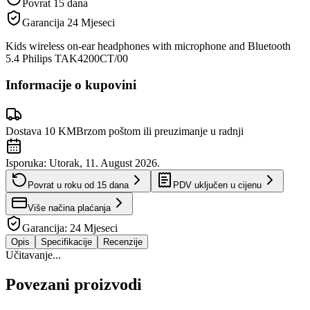
Povrat 15 dana
Garancija
24 Mjeseci
Kids wireless on-ear headphones with microphone and Bluetooth
5.4 Philips TAK4200CT/00
Informacije o kupovini
Dostava 10 KM
Brzom poštom ili preuzimanje u radnji
Isporuka:
Utorak, 11. August 2026.
Povrat u roku od
15
dana
PDV uključen u cijenu
Više načina plaćanja
Garancija:
24 Mjeseci
Opis
Specifikacije
Recenzije
Učitavanje...
Povezani proizvodi