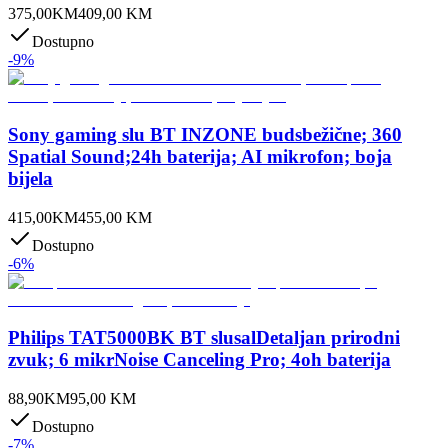
375,00
KM
409,00
KM
Dostupno
-
9
%
Sony gaming slu BT INZONE budsbežične; 360
Spatial Sound;24h baterija; AI mikrofon; boja
bijela
415,00
KM
455,00
KM
Dostupno
-
6
%
Philips TAT5000BK BT slusalDetaljan prirodni
zvuk; 6 mikrNoise Canceling Pro; 4oh baterija
88,90
KM
95,00
KM
Dostupno
-
7
%