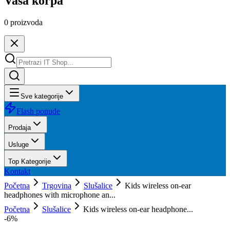
Vaša korpa
0
proizvoda
Sve kategorije
Flash ponude
Prodaja
Usluge
Top Kategorije
Kontakt
Početna
Trgovina
Slušalice
Kids wireless on-ear
headphones with microphone an...
Početna
Slušalice
Kids wireless on-ear headphone...
-
6
%