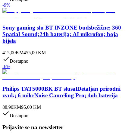
-
9
%
Sony gaming slu BT INZONE budsbežične; 360
Spatial Sound;24h baterija; AI mikrofon; boja
bijela
415,00
KM
455,00
KM
Dostupno
-
6
%
Philips TAT5000BK BT slusalDetaljan prirodni
zvuk; 6 mikrNoise Canceling Pro; 4oh baterija
88,90
KM
95,00
KM
Dostupno
Prijavite se na newsletter