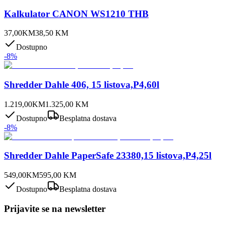
Kalkulator CANON WS1210 THB
37,00
KM
38,50
KM
Dostupno
-
8
%
Shredder Dahle 406, 15 listova,P4,60l
1.219,00
KM
1.325,00
KM
Dostupno
Besplatna dostava
-
8
%
Shredder Dahle PaperSafe 23380,15 listova,P4,25l
549,00
KM
595,00
KM
Dostupno
Besplatna dostava
Prijavite se na newsletter