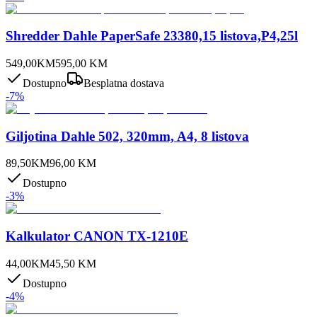
Shredder Dahle PaperSafe 23380,15 listova,P4,25l
549,00
KM
595,00
KM
Dostupno
Besplatna dostava
-
7
%
Giljotina Dahle 502, 320mm, A4, 8 listova
89,50
KM
96,00
KM
Dostupno
-
3
%
Kalkulator CANON TX-1210E
44,00
KM
45,50
KM
Dostupno
-
4
%