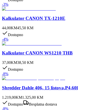
-
3
%
Kalkulator CANON TX-1210E
44,00
KM
45,50
KM
Dostupno
-
4
%
Kalkulator CANON WS1210 THB
37,00
KM
38,50
KM
Dostupno
-
8
%
Shredder Dahle 406, 15 listova,P4,60l
1.219,00
KM
1.325,00
KM
Dostupno
Besplatna dostava
-
8
%