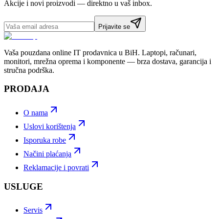
Akcije i novi proizvodi — direktno u vaš inbox.
Prijavite se
Vaša pouzdana online IT prodavnica u BiH. Laptopi, računari,
monitori, mrežna oprema i komponente — brza dostava, garancija i
stručna podrška.
PRODAJA
O nama
Uslovi korištenja
Isporuka robe
Načini plaćanja
Reklamacije i povrati
USLUGE
Servis