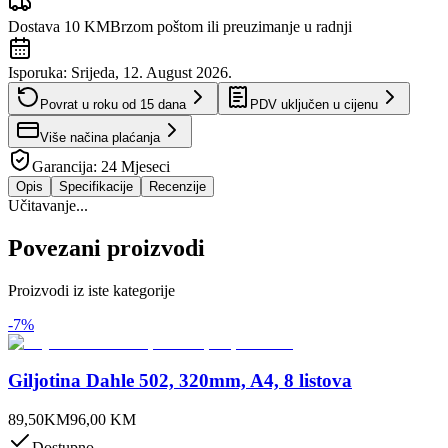
Dostava 10 KM
Brzom poštom ili preuzimanje u radnji
Isporuka:
Srijeda, 12. August 2026.
Povrat u roku od
15
dana
PDV uključen u cijenu
Više načina plaćanja
Garancija:
24 Mjeseci
Opis
Specifikacije
Recenzije
Učitavanje...
Povezani proizvodi
Proizvodi iz iste kategorije
-
7
%
Giljotina Dahle 502, 320mm, A4, 8 listova
89,50
KM
96,00
KM
Dostupno