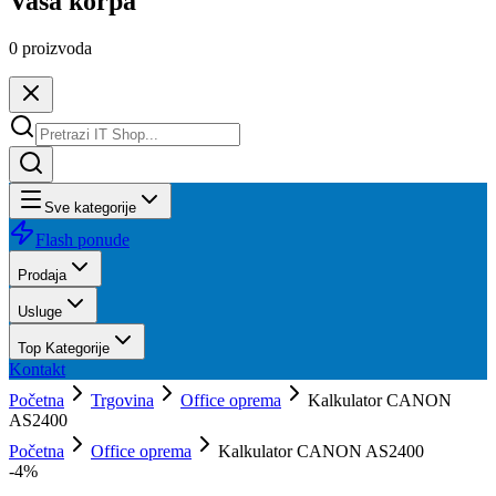
Vaša korpa
0
proizvoda
Sve kategorije
Flash ponude
Prodaja
Usluge
Top Kategorije
Kontakt
Početna
Trgovina
Office oprema
Kalkulator CANON
AS2400
Početna
Office oprema
Kalkulator CANON AS2400
-
4
%