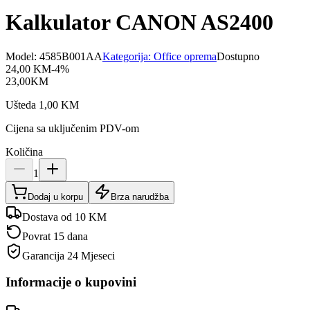
Kalkulator CANON AS2400
Model:
4585B001AA
Kategorija:
Office oprema
Dostupno
24,00
KM
-
4
%
23,00
KM
Ušteda
1,00
KM
Cijena sa uključenim PDV-om
Količina
1
Dodaj u korpu
Brza narudžba
Dostava od 10 KM
Povrat 15 dana
Garancija
24 Mjeseci
Informacije o kupovini