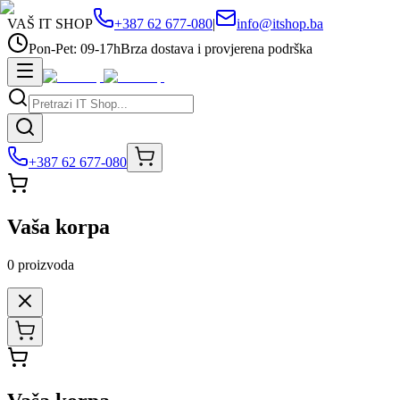
VAŠ IT SHOP
+387 62 677-080
|
info@itshop.ba
Pon-Pet: 09-17h
Brza dostava i provjerena podrška
+387 62 677-080
Vaša korpa
0
proizvoda