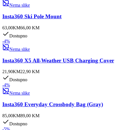
Nema slike
Insta360 Ski Pole Mount
63,00
KM
66,00
KM
Dostupno
-
4
%
Nema slike
Insta360 X5 All-Weather USB Charging Cover
21,90
KM
22,90
KM
Dostupno
-
4
%
Nema slike
Insta360 Everyday Crossbody Bag (Gray)
85,00
KM
89,00
KM
Dostupno
-
5
%