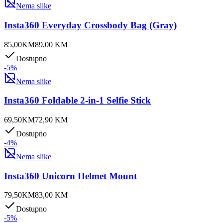
Nema slike
Insta360 Everyday Crossbody Bag (Gray)
85,00
KM
89,00
KM
Dostupno
-
5
%
Nema slike
Insta360 Foldable 2-in-1 Selfie Stick
69,50
KM
72,90
KM
Dostupno
-
4
%
Nema slike
Insta360 Unicorn Helmet Mount
79,50
KM
83,00
KM
Dostupno
-
5
%