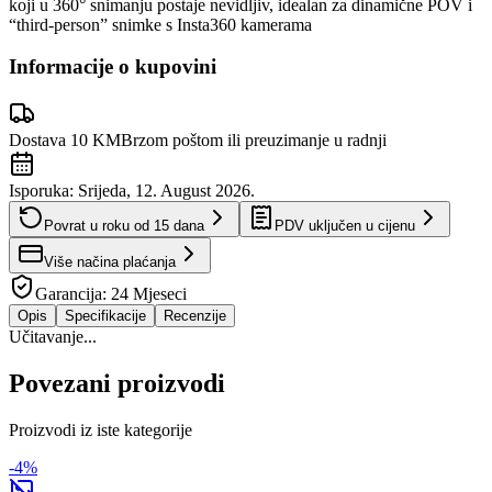
koji u 360° snimanju postaje nevidljiv, idealan za dinamične POV i
“third-person” snimke s Insta360 kamerama
Informacije o kupovini
Dostava 10 KM
Brzom poštom ili preuzimanje u radnji
Isporuka:
Srijeda, 12. August 2026.
Povrat u roku od
15
dana
PDV uključen u cijenu
Više načina plaćanja
Garancija:
24 Mjeseci
Opis
Specifikacije
Recenzije
Učitavanje...
Povezani proizvodi
Proizvodi iz iste kategorije
-
4
%