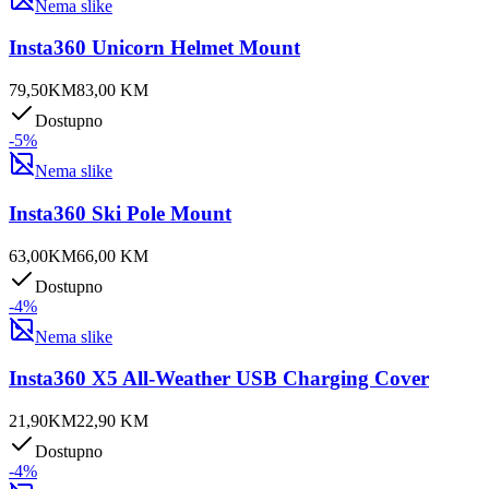
Nema slike
Insta360 Unicorn Helmet Mount
79,50
KM
83,00
KM
Dostupno
-
5
%
Nema slike
Insta360 Ski Pole Mount
63,00
KM
66,00
KM
Dostupno
-
4
%
Nema slike
Insta360 X5 All-Weather USB Charging Cover
21,90
KM
22,90
KM
Dostupno
-
4
%