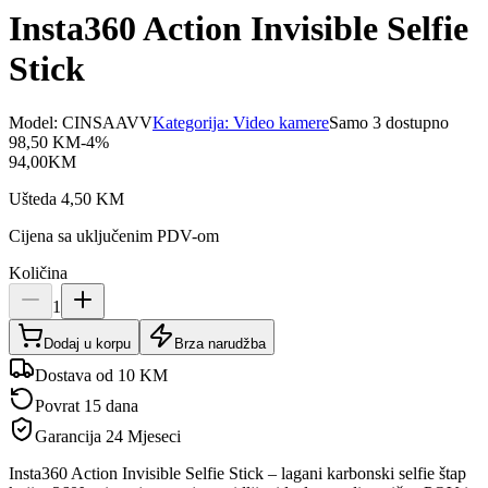
Insta360 Action Invisible Selfie
Stick
Model:
CINSAAVV
Kategorija:
Video kamere
Samo 3 dostupno
98,50
KM
-
4
%
94,00
KM
Ušteda
4,50
KM
Cijena sa uključenim PDV-om
Količina
1
Dodaj u korpu
Brza narudžba
Dostava od 10 KM
Povrat 15 dana
Garancija
24 Mjeseci
Insta360 Action Invisible Selfie Stick – lagani karbonski selfie štap