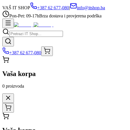
VAŠ IT SHOP
+387 62 677-080
|
info@itshop.ba
Pon-Pet: 09-17h
Brza dostava i provjerena podrška
+387 62 677-080
Vaša korpa
0
proizvoda