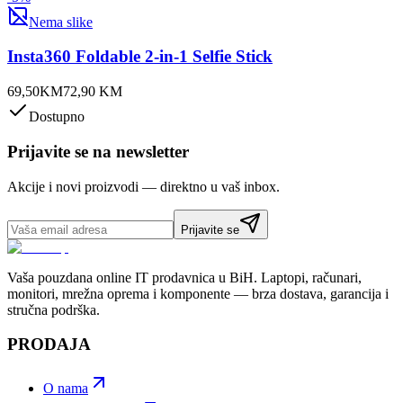
Nema slike
Insta360 Foldable 2-in-1 Selfie Stick
69,50
KM
72,90
KM
Dostupno
Prijavite se na newsletter
Akcije i novi proizvodi — direktno u vaš inbox.
Prijavite se
Vaša pouzdana online IT prodavnica u BiH. Laptopi, računari,
monitori, mrežna oprema i komponente — brza dostava, garancija i
stručna podrška.
PRODAJA
O nama