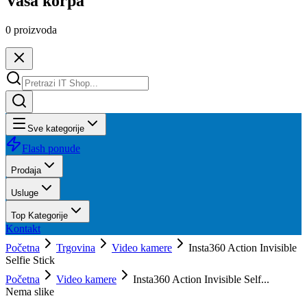
Vaša korpa
0
proizvoda
Sve kategorije
Flash ponude
Prodaja
Usluge
Top Kategorije
Kontakt
Početna
Trgovina
Video kamere
Insta360 Action Invisible
Selfie Stick
Početna
Video kamere
Insta360 Action Invisible Self...
Nema slike