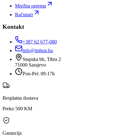
Mrežna oprema
Računari
Kontakt
+387 62 677-080
info@itshop.ba
Stupska bb, Tibra 2
71000
Sarajevo
Pon-Pet: 09-17h
Besplatna dostava
Preko 500 KM
Garancija