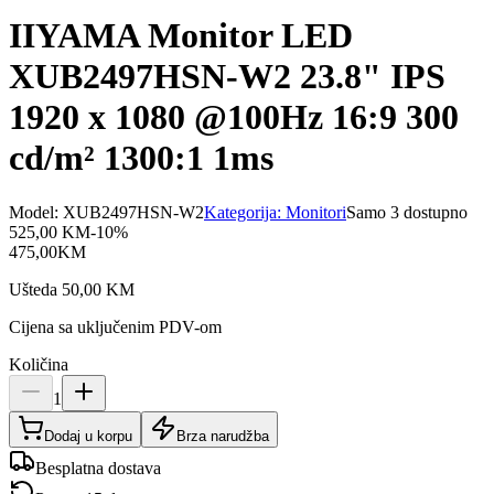
IIYAMA Monitor LED
XUB2497HSN-W2 23.8" IPS
1920 x 1080 @100Hz 16:9 300
cd/m² 1300:1 1ms
Model:
XUB2497HSN-W2
Kategorija:
Monitori
Samo 3 dostupno
525,00
KM
-
10
%
475,00
KM
Ušteda
50,00
KM
Cijena sa uključenim PDV-om
Količina
1
Dodaj u korpu
Brza narudžba
Besplatna dostava