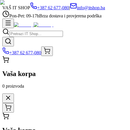
VAŠ IT SHOP
+387 62 677-080
|
info@itshop.ba
Pon-Pet: 09-17h
Brza dostava i provjerena podrška
+387 62 677-080
Vaša korpa
0
proizvoda