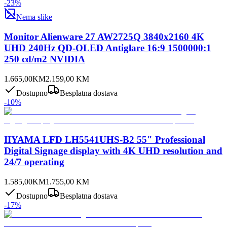
-
23
%
Nema slike
Monitor Alienware 27 AW2725Q 3840x2160 4K
UHD 240Hz QD-OLED Antiglare 16:9 1500000:1
250 cd/m2 NVIDIA
1.665,00
KM
2.159,00
KM
Dostupno
Besplatna dostava
-
10
%
IIYAMA LFD LH5541UHS-B2 55" Professional
Digital Signage display with 4K UHD resolution and
24/7 operating
1.585,00
KM
1.755,00
KM
Dostupno
Besplatna dostava
-
17
%