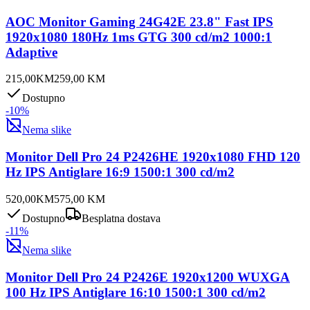
AOC Monitor Gaming 24G42E 23.8" Fast IPS
1920x1080 180Hz 1ms GTG 300 cd/m2 1000:1
Adaptive
215,00
KM
259,00
KM
Dostupno
-
10
%
Nema slike
Monitor Dell Pro 24 P2426HE 1920x1080 FHD 120
Hz IPS Antiglare 16:9 1500:1 300 cd/m2
520,00
KM
575,00
KM
Dostupno
Besplatna dostava
-
11
%
Nema slike
Monitor Dell Pro 24 P2426E 1920x1200 WUXGA
100 Hz IPS Antiglare 16:10 1500:1 300 cd/m2