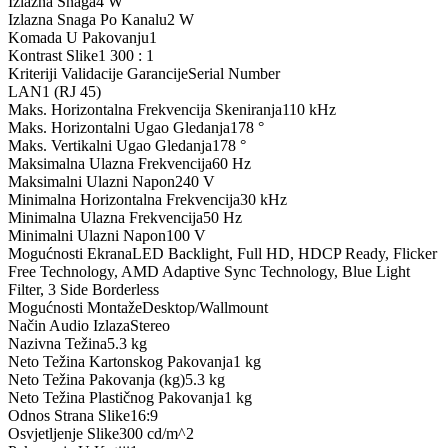
Izlazna Snaga
4 W
Izlazna Snaga Po Kanalu
2 W
Komada U Pakovanju
1
Kontrast Slike
1 300 : 1
Kriteriji Validacije Garancije
Serial Number
LAN
1 (RJ 45)
Maks. Horizontalna Frekvencija Skeniranja
110 kHz
Maks. Horizontalni Ugao Gledanja
178 °
Maks. Vertikalni Ugao Gledanja
178 °
Maksimalna Ulazna Frekvencija
60 Hz
Maksimalni Ulazni Napon
240 V
Minimalna Horizontalna Frekvencija
30 kHz
Minimalna Ulazna Frekvencija
50 Hz
Minimalni Ulazni Napon
100 V
Mogućnosti Ekrana
LED Backlight, Full HD, HDCP Ready, Flicker
Free Technology, AMD Adaptive Sync Technology, Blue Light
Filter, 3 Side Borderless
Mogućnosti Montaže
Desktop/Wallmount
Način Audio Izlaza
Stereo
Nazivna Težina
5.3 kg
Neto Težina Kartonskog Pakovanja
1 kg
Neto Težina Pakovanja (kg)
5.3 kg
Neto Težina Plastičnog Pakovanja
1 kg
Odnos Strana Slike
16:9
Osvjetljenje Slike
300 cd/m^2