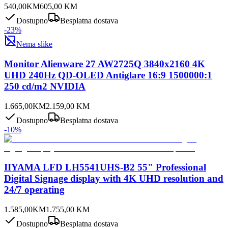
540,00
KM
605,00
KM
Dostupno
Besplatna dostava
-
23
%
Nema slike
Monitor Alienware 27 AW2725Q 3840x2160 4K
UHD 240Hz QD-OLED Antiglare 16:9 1500000:1
250 cd/m2 NVIDIA
1.665,00
KM
2.159,00
KM
Dostupno
Besplatna dostava
-
10
%
IIYAMA LFD LH5541UHS-B2 55" Professional
Digital Signage display with 4K UHD resolution and
24/7 operating
1.585,00
KM
1.755,00
KM
Dostupno
Besplatna dostava