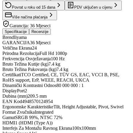
Povrat u roku od
15
dana
PDV uključen u cijenu
Više načina plaćanja
Garancija:
36 Mjeseci
Specifikacije
Recenzije
Brend
Iiyama
GARANCIJA
36 Mjeseci
Veličina Ekrana
24
Prirodna Rezolucija
Full Hd 1080p
Frekvencija Osvježavanja
100 Hz
Bruto Težina Kutije (kg)
7.4 kg
Bruto Težina Pakovanja (kg)
7.4 kg
Certifikati
TCO Certified, CE, TÜV GS, EAC, VCCI B, PSE,
RoHS support, ErP, WEEE, REACH, UKCA
Dinamički Kontrastni Odnos
80 000 000 : 1
DisplayPort
2
Dubina (mm)
209.5 mm
EAN Kod
4948570124954
Ergonomske Karakteristike
Tilt, Height Adjustable, Pivot, Swivel
Format Zvučnika
Integrated
Gamut
SRGB 99%, NTSC 72%
HDMI
1 (HDMI (Type A))
Interfejs Za Montažu Ravnog Ekrana
100x100mm