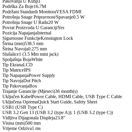
Pakovanja U Kutiji
1
Podrška Za Boje
16.7M
Podržani Standardi Monitora
VESA FDMI
Potrošnja Snage Pripravnost/Spavanje
0.5 W
Potrošnja Snage U Radu
20 W
Povrat Proizvoda U Garanciji
Yes
Pozicija Napajanja
Internal
Sigurnosne Funkcije
Kensington Lock
Širina (mm)
538.5 mm
Širina Navoja
0.275 mm
Slušalice
1 (3.5 Mm mini jack)
Spoljašnja Boja
White
Tip Ekrana
LCD
Tip Matrice
IPS
Tip Napajanja
Power Supply
Tip Navoja
Dot Pitch
Tip Pakovanja
Box
Trajanje Garancije (Mjeseci)
36 month(s)
Uključen Kabel
Power Cable, HDMI Cable, USB Type C Cable
Uključena Oprema
Quick Start Guide, Safety Sheet
USB
1 (USB Type C)
USB 3.2 Gen 1
3 (USB 3.2 (type A)); 1 (USB 3.2 (type C))
Vidljiva Dijagonala Displeja
23.8"
Visina (mm)
500 mm
Vrijeme Odziva
1 ms