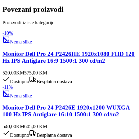
Povezani proizvodi
Proizvodi iz iste kategorije
-
10
%
Nema slike
Monitor Dell Pro 24 P2426HE 1920x1080 FHD 120
Hz IPS Antiglare 16:9 1500:1 300 cd/m2
520,00
KM
575,00
KM
Dostupno
Besplatna dostava
-
11
%
Nema slike
Monitor Dell Pro 24 P2426E 1920x1200 WUXGA
100 Hz IPS Antiglare 16:10 1500:1 300 cd/m2
540,00
KM
605,00
KM
Dostupno
Besplatna dostava