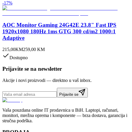
-
17
%
AOC Monitor Gaming 24G42E 23.8" Fast IPS
1920x1080 180Hz 1ms GTG 300 cd/m2 1000:1
Adaptive
215,00
KM
259,00
KM
Dostupno
Prijavite se na newsletter
Akcije i novi proizvodi — direktno u vaš inbox.
Prijavite se
Vaša pouzdana online IT prodavnica u BiH. Laptopi, računari,
monitori, mrežna oprema i komponente — brza dostava, garancija i
stručna podrška.